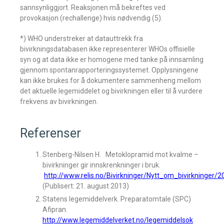
sannsynliggjort. Reaksjonen må bekreftes ved
provokasjon (rechallenge) hvis nødvendig (5).
*) WHO understreker at datauttrekk fra
bivirkningsdatabasen ikke representerer WHOs offisielle
syn og at data ikke er homogene med tanke på innsamling
gjennom spontanrapporteringssystemet. Opplysningene
kan ikke brukes for å dokumentere sammenheng mellom
det aktuelle legemiddelet og bivirkningen eller til å vurdere
frekvens av bivirkningen.
Referenser
Stenberg-Nilsen H. Metoklopramid mot kvalme –
bivirkninger gir innskrenkninger i bruk.
http://www.relis.no/Bivirkninger/Nytt_om_bivirkninger/2
(Publisert: 21. august 2013)
Statens legemiddelverk. Preparatomtale (SPC)
Afipran.
http://www.legemiddelverket.no/legemiddelsok