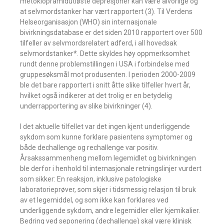
metoklopramidutløste depresjoner kan være alvorlige og
at selvmordstanker har vært rapportert (3). Til Verdens
Helseorganisasjon (WHO) sin internasjonale
bivirkningsdatabase er det siden 2010 rapportert over 500
tilfeller av selvmordsrelatert adferd, i all hovedsak
selvmordstanker*. Dette skyldes høy oppmerksomhet
rundt denne problemstillingen i USA i forbindelse med
gruppesøksmål mot produsenten. I perioden 2000-2009
ble det bare rapportert i snitt åtte slike tilfeller hvert år,
hvilket også indikerer at det trolig er en betydelig
underrapportering av slike bivirkninger (4).
I det aktuelle tilfellet var det ingen kjent underliggende
sykdom som kunne forklare pasientens symptomer og
både dechallenge og rechallenge var positiv.
Årsakssammenheng mellom legemidlet og bivirkningen
ble derfor i henhold til internasjonale retningslinjer vurdert
som sikker: En reaksjon, inklusive patologiske
laboratorieprøver, som skjer i tidsmessig relasjon til bruk
av et legemiddel, og som ikke kan forklares ved
underliggende sykdom, andre legemidler eller kjemikalier.
Bedring ved seponering (dechallenge) skal være klinisk