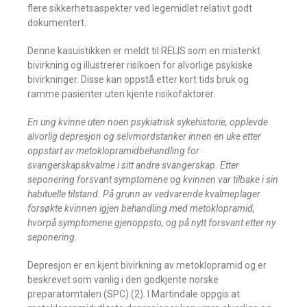
flere sikkerhetsaspekter ved legemidlet relativt godt
dokumentert.
Denne kasuistikken er meldt til RELIS som en mistenkt
bivirkning og illustrerer risikoen for alvorlige psykiske
bivirkninger. Disse kan oppstå etter kort tids bruk og
ramme pasienter uten kjente risikofaktorer.
En ung kvinne uten noen psykiatrisk sykehistorie, opplevde
alvorlig depresjon og selvmordstanker innen en uke etter
oppstart av metoklopramidbehandling for
svangerskapskvalme i sitt andre svangerskap. Etter
seponering forsvant symptomene og kvinnen var tilbake i sin
habituelle tilstand. På grunn av vedvarende kvalmeplager
forsøkte kvinnen igjen behandling med metoklopramid,
hvorpå symptomene gjenoppsto, og på nytt forsvant etter ny
seponering.
Depresjon er en kjent bivirkning av metoklopramid og er
beskrevet som vanlig i den godkjente norske
preparatomtalen (SPC) (2). I Martindale oppgis at