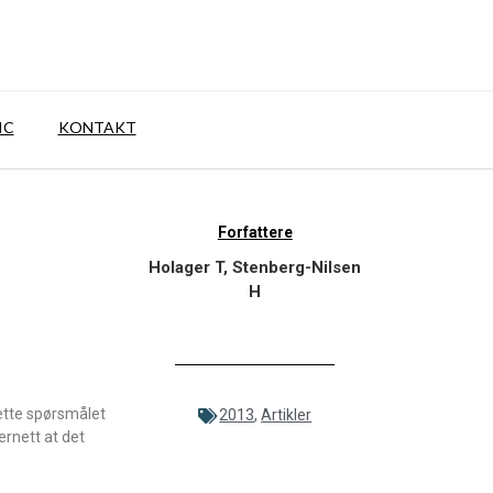
IC
KONTAKT
Forfattere
Holager T, Stenberg-Nilsen
H
dette spørsmålet
2013
,
Artikler
ernett at det