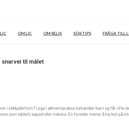
LIC
OM LIC
OM RELIS
SÖKTIPS
FRÅGA TILL L
 snarvei til målet
sjoner i stikkpilleform? Lege i allmennpraksis behandler barn og får ofte 
en som tablett, kapsel eller mikstur. En forelder mener å ha lest på int