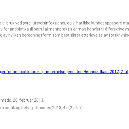
ka til bruk ved øvre luftveisinfeksjoner, og vi har ikke kunnet oppspore m
 for antibiotika til barn i allmennpraksis er man henvist til å forskrive
g av hvilken beredningsform som best sikrer etterlevelse av forskrivnin
injer for antibiotikabruk i primærhelsetjenesten Høringsutkast 2012; 2. u
s.medd. 26. februar 2013.
 om smak og behag. Utposten 2013; 42 (2): 6-7.