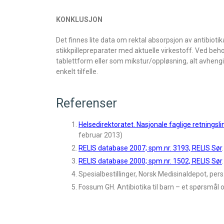
KONKLUSJON
Det finnes lite data om rektal absorpsjon av antibioti
stikkpillepreparater med aktuelle virkestoff. Ved behov
tablettform eller som mikstur/oppløsning, alt avhengi
enkelt tilfelle.
Referenser
Helsedirektoratet. Nasjonale faglige retningsl
februar 2013)
RELIS database 2007; spm.nr. 3193, RELIS Sør
.
RELIS database 2000; spm.nr. 1502, RELIS Sør
.
Spesialbestillinger, Norsk Medisinaldepot, per
Fossum GH. Antibiotika til barn – et spørsmål