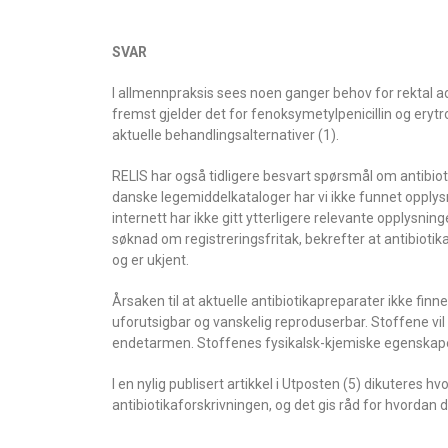
SVAR
I allmennpraksis sees noen ganger behov for rektal ad
fremst gjelder det for fenoksymetylpenicillin og erytro
aktuelle behandlingsalternativer (1).
RELIS har også tidligere besvart spørsmål om antibiot
danske legemiddelkataloger har vi ikke funnet opplys
internett har ikke gitt ytterligere relevante opplysnin
søknad om registreringsfritak, bekrefter at antibiotika
og er ukjent.
Årsaken til at aktuelle antibiotikapreparater ikke finn
uforutsigbar og vanskelig reproduserbar. Stoffene vil 
endetarmen. Stoffenes fysikalsk-kjemiske egenskaper o
I en nylig publisert artikkel i Utposten (5) dikuteres 
antibiotikaforskrivningen, og det gis råd for hvordan d