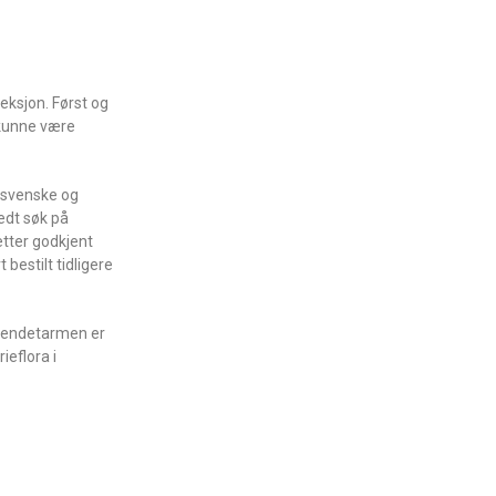
eksjon. Først og
r kunne være
, svenske og
edt søk på
etter godkjent
bestilt tidligere
ra endetarmen er
ieflora i