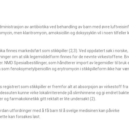
ministrasjon av antibiotika ved behandling av barn med øvre luftveisinf
mycin, men klaritromycin, amoksicillin og doksysyklin vil i noen tilfelle
ika finnes markedsført som stikkpiller (2,3). Ved oppdatert søk i norske
ninger om at slik legemiddelform finnes for de nevnte virkestoffene. Br
ger. NMD Spesialbestillinger, som håndterer import av legemidler til bruk 
 som fenoksymetylpenicillin og erytromycin i stikkpilleform ikke har vært 
es registrert som stikkpiller er fremfor alt at absorpsjon av virkestoff f
dessuten kunne virke lokalirriterende på slimhinnene og gi endret bakter
g farmakokinetikk gitt rektalt er lite undersøkt (2).
hvordan utfordringer med å få barn til å svelge medisinen kan påvirke
ette kan forsøkes løst.