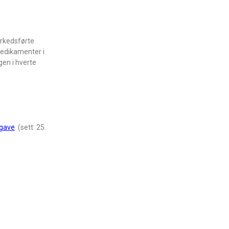
arkedsførte
 medikamenter i
gen i hverte
tgave
. (sett: 25.