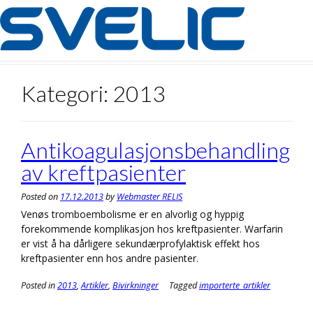
Skip
to
content
Kategori:
2013
Antikoagulasjonsbehandling
av kreftpasienter
Posted on
17.12.2013
by
Webmaster RELIS
Venøs tromboembolisme er en alvorlig og hyppig
forekommende komplikasjon hos kreftpasienter. Warfarin
er vist å ha dårligere sekundærprofylaktisk effekt hos
kreftpasienter enn hos andre pasienter.
Posted in
2013
,
Artikler
,
Bivirkninger
Tagged
importerte_artikler