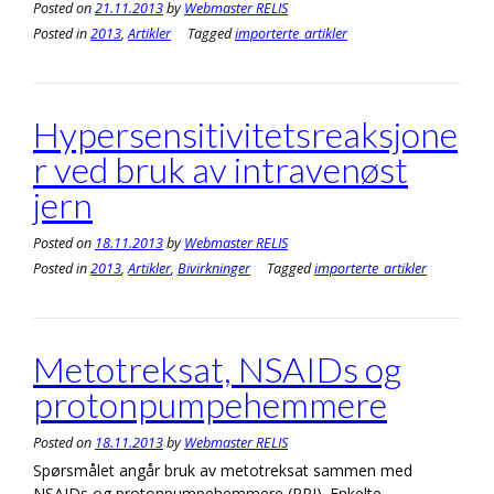
Posted on
21.11.2013
by
Webmaster RELIS
Posted in
2013
,
Artikler
Tagged
importerte_artikler
Hypersensitivitetsreaksjone
r ved bruk av intravenøst
jern
Posted on
18.11.2013
by
Webmaster RELIS
Posted in
2013
,
Artikler
,
Bivirkninger
Tagged
importerte_artikler
Metotreksat, NSAIDs og
protonpumpehemmere
Posted on
18.11.2013
by
Webmaster RELIS
Spørsmålet angår bruk av metotreksat sammen med
NSAIDs og protonpumpehemmere (PPI). Enkelte