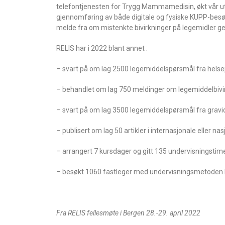
telefontjenesten for Trygg Mammamedisin, økt vår uta
gjennomføring av både digitale og fysiske KUPP-besøk hos
melde fra om mistenkte bivirkninger på legemidler gen
RELIS har i 2022 blant annet :
– svart på om lag 2500 legemiddelspørsmål fra helse
– behandlet om lag 750 meldinger om legemiddelbivi
– svart på om lag 3500 legemiddelspørsmål fra gra
– publisert om lag 50 artikler i internasjonale eller na
– arrangert 7 kursdager og gitt 135 undervisningstim
– besøkt 1060 fastleger med undervisningsmetoden
Fra RELIS fellesmøte i Bergen 28.-29. april 2022