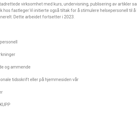
drettede virksomhet med kurs, undervisning, publisering av artikler s
 fastleger.Vi initierte også tiltak for å stimulere helsepersonell til å bli
erelt. Dette arbeidet fortsetter i 2023.
personell
rkninger
vide og ammende
sjonale tidsskrift eller på hjemmesiden vår
er
 KUPP