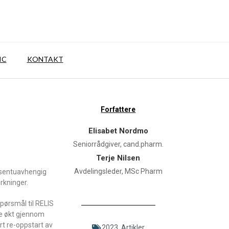
IC
KONTAKT
Forfattere
Elisabet Nordmo
Seniorrådgiver, cand.pharm.
Terje Nilsen
Avdelingsleder, MSc Pharm
dusentuavhengig
rkninger.
spørsmål til RELIS
re økt gjennom
rt re-oppstart av
2023
,
Artikler