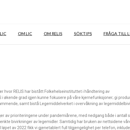
LIC
OM LIC
OM RELIS
SÖKTIPS
FRÅGA TILL L
 hvor RELIS har bistått Folkehelseinstituttet i håndtering av
IS i økende grad igjen kunne fokusere på våre kjernefunksjoner; gi pro
 ammende, samt bistå Legemiddelverket i overvåkning av legemiddelbivi
ninger av prioriteringene under pandemiårene, med nedgang både i antall 
tenkte bivirkninger av legemidler. Samtidig har bruken av nettsidene vå
pet av 2022 fikk vi gjenetablert full tilgjengelighet per telefon, inklude