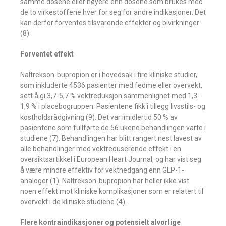
samme dosene eller høyere enn dosene som brukes med
de to virkestoffene hver for seg for andre indikasjoner. Det
kan derfor forventes tilsvarende effekter og bivirkninger
(8).
Forventet effekt
Naltrekson-bupropion er i hovedsak i fire kliniske studier,
som inkluderte 4536 pasienter med fedme eller overvekt,
sett å gi 3,7-5,7 % vektreduksjon sammenlignet med 1,3-
1,9 % i placebogruppen. Pasientene fikk i tillegg livsstils- og
kostholdsrådgivning (9). Det var imidlertid 50 % av
pasientene som fullførte de 56 ukene behandlingen varte i
studiene (7). Behandlingen har blitt rangert nest lavest av
alle behandlinger med vektreduserende effekt i en
oversiktsartikkel i European Heart Journal, og har vist seg
å være mindre effektiv for vektnedgang enn GLP-1-
analoger (1). Naltrekson-bupropion har heller ikke vist
noen effekt mot kliniske komplikasjoner som er relatert til
overvekt i de kliniske studiene (4).
Flere kontraindikasjoner og potensielt alvorlige