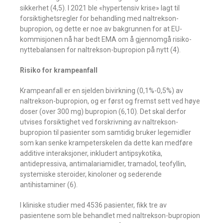
sikkerhet (4,5). I 2021 ble «hypertensiv krise» lagt til
forsiktighetsregler for behandling med naltrekson-
bupropion, og dette er noe av bakgrunnen for at EU-
kommisjonen nå har bedt EMA om å gjennomgå risiko-
nyttebalansen for naltrekson-bupropion på nytt (4).
Risiko for krampeanfall
Krampeanfall er en sjelden bivirkning (0,1%-0,5%) av
naltrekson-bupropion, og er først og fremst sett ved høye
doser (over 300 mg) bupropion (6,10). Det skal derfor
utvises forsiktighet ved forskrivning av naltrekson-
bupropion til pasienter som samtidig bruker legemidler
som kan senke krampeterskelen da dette kan medføre
additive interaksjoner, inkludert antipsykotika,
antidepressiva, antimalariamidler, tramadol, teofyllin,
systemiske steroider, kinoloner og sederende
antihistaminer (6).
I kliniske studier med 4536 pasienter, fikk tre av
pasientene som ble behandlet med naltrekson-bupropion