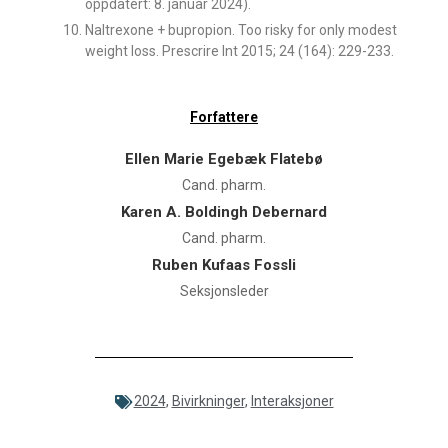
oppdatert: 8. januar 2024).
Naltrexone + bupropion. Too risky for only modest
weight loss. Prescrire Int 2015; 24 (164): 229-233.
Forfattere
Ellen Marie Egebæk Flatebø
Cand. pharm.
Karen A. Boldingh Debernard
Cand. pharm.
Ruben Kufaas Fossli
Seksjonsleder
2024
,
Bivirkninger
,
Interaksjoner