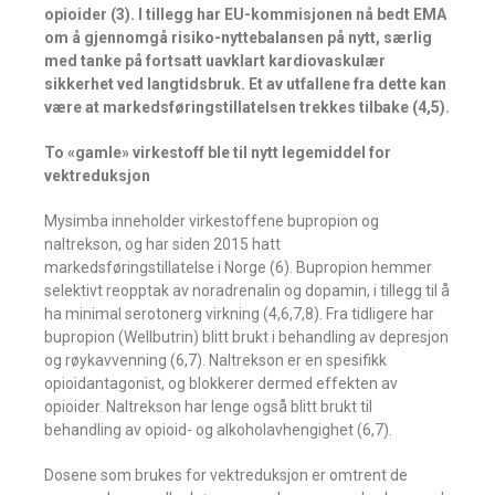
opioider (3). I tillegg har EU-kommisjonen nå bedt EMA
om å gjennomgå risiko-nyttebalansen på nytt, særlig
med tanke på fortsatt uavklart kardiovaskulær
sikkerhet ved langtidsbruk. Et av utfallene fra dette kan
være at markedsføringstillatelsen trekkes tilbake (4,5).
To «gamle» virkestoff ble til nytt legemiddel for
vektreduksjon
Mysimba inneholder virkestoffene bupropion og
naltrekson, og har siden 2015 hatt
markedsføringstillatelse i Norge (6). Bupropion hemmer
selektivt reopptak av noradrenalin og dopamin, i tillegg til å
ha minimal serotonerg virkning (4,6,7,8). Fra tidligere har
bupropion (Wellbutrin) blitt brukt i behandling av depresjon
og røykavvenning (6,7). Naltrekson er en spesifikk
opioidantagonist, og blokkerer dermed effekten av
opioider. Naltrekson har lenge også blitt brukt til
behandling av opioid- og alkoholavhengighet (6,7).
Dosene som brukes for vektreduksjon er omtrent de