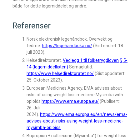
både for dette legemiddelet og andre.
Referenser
Norsk elektronisk legehåndbok. Overvekt og
fedme.
https://legehandboka.no/
(Sist endret: 18.
juli 2023).
Helsedirektoratet.
Vedlegg 1 til folketrygdloven § 5-
14 (legemiddellisten)
Semaglutid.
https://www.helsedirektoratet.no/
(Sist oppdatert:
25.
Oktober 2023).
European Medicines Agency. EMA advises about
risks of using weight loss medicine Mysimba with
opioids
https://www.ema.europa.eu/
(Publisert:
26.
Juli
2024).
https://www.ema.europa.eu/en/news/ema-
advises-about-risks-using-weight-loss-medicine-
mysimba-opioids
Bupropion + naltrexone (Mysimba°) for weight loss: