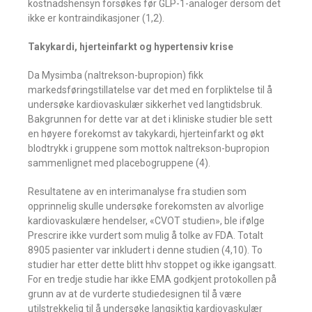
kostnadshensyn forsøkes før GLP-1-analoger dersom det
ikke er kontraindikasjoner (1,2).
Takykardi, hjerteinfarkt og hypertensiv krise
Da Mysimba (naltrekson-bupropion) fikk
markedsføringstillatelse var det med en forpliktelse til å
undersøke kardiovaskulær sikkerhet ved langtidsbruk.
Bakgrunnen for dette var at det i kliniske studier ble sett
en høyere forekomst av takykardi, hjerteinfarkt og økt
blodtrykk i gruppene som mottok naltrekson-bupropion
sammenlignet med placebogruppene (4).
Resultatene av en interimanalyse fra studien som
opprinnelig skulle undersøke forekomsten av alvorlige
kardiovaskulære hendelser, «CVOT studien», ble ifølge
Prescrire ikke vurdert som mulig å tolke av FDA. Totalt
8905 pasienter var inkludert i denne studien (4,10). To
studier har etter dette blitt hhv stoppet og ikke igangsatt.
For en tredje studie har ikke EMA godkjent protokollen på
grunn av at de vurderte studiedesignen til å være
utilstrekkelig til å undersøke langsiktig kardiovaskulær