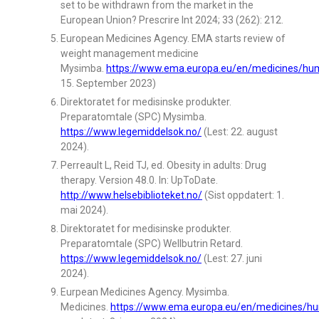
set to be withdrawn from the market in the
European Union? Prescrire Int 2024; 33 (262): 212.
European Medicines Agency. EMA starts review of
weight management medicine
Mysimba.
https://www.ema.europa.eu/en/medicines/hu
15. September 2023)
Direktoratet for medisinske produkter.
Preparatomtale (SPC) Mysimba.
https://www.legemiddelsok.no/
(Lest: 22. august
2024).
Perreault L, Reid TJ, ed. Obesity in adults: Drug
therapy. Version 48.0. In: UpToDate.
http://www.helsebiblioteket.no/
(Sist oppdatert: 1.
mai 2024).
Direktoratet for medisinske produkter.
Preparatomtale (SPC) Wellbutrin Retard.
https://www.legemiddelsok.no/
(Lest: 27. juni
2024).
Eurpean Medicines Agency. Mysimba.
Medicines.
https://www.ema.europa.eu/en/medicines/