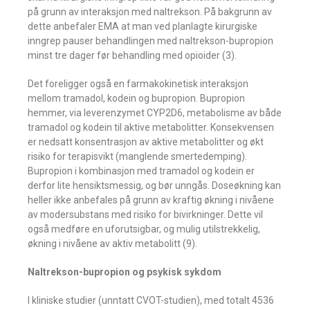
på grunn av interaksjon med naltrekson. På bakgrunn av
dette anbefaler EMA at man ved planlagte kirurgiske
inngrep pauser behandlingen med naltrekson-bupropion
minst tre dager før behandling med opioider (3).
Det foreligger også en farmakokinetisk interaksjon
mellom tramadol, kodein og bupropion. Bupropion
hemmer, via leverenzymet CYP2D6, metabolisme av både
tramadol og kodein til aktive metabolitter. Konsekvensen
er nedsatt konsentrasjon av aktive metabolitter og økt
risiko for terapisvikt (manglende smertedemping).
Bupropion i kombinasjon med tramadol og kodein er
derfor lite hensiktsmessig, og bør unngås. Doseøkning kan
heller ikke anbefales på grunn av kraftig økning i nivåene
av modersubstans med risiko for bivirkninger. Dette vil
også medføre en uforutsigbar, og mulig utilstrekkelig,
økning i nivåene av aktiv metabolitt (9).
Naltrekson-bupropion og psykisk sykdom
I kliniske studier (unntatt CVOT-studien), med totalt 4536