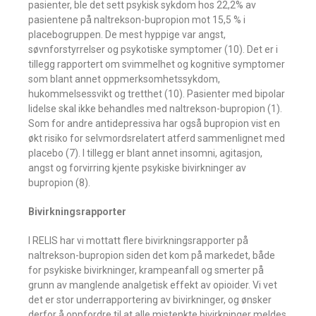
pasienter, ble det sett psykisk sykdom hos 22,2% av
pasientene på naltrekson-bupropion mot 15,5 % i
placebogruppen. De mest hyppige var angst,
søvnforstyrrelser og psykotiske symptomer (10). Det er i
tillegg rapportert om svimmelhet og kognitive symptomer
som blant annet oppmerksomhetssykdom,
hukommelsessvikt og tretthet (10). Pasienter med bipolar
lidelse skal ikke behandles med naltrekson-bupropion (1).
Som for andre antidepressiva har også bupropion vist en
økt risiko for selvmordsrelatert atferd sammenlignet med
placebo (7). I tillegg er blant annet insomni, agitasjon,
angst og forvirring kjente psykiske bivirkninger av
bupropion (8).
Bivirkningsrapporter
I RELIS har vi mottatt flere bivirkningsrapporter på
naltrekson-bupropion siden det kom på markedet, både
for psykiske bivirkninger, krampeanfall og smerter på
grunn av manglende analgetisk effekt av opioider. Vi vet
det er stor underrapportering av bivirkninger, og ønsker
derfor å oppfordre til at alle mistenkte bivirkninger meldes