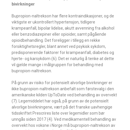
bivirkninger
Bupropion-naltrekson har flere kontraindikasjoner, og de
viktigste er ukontrollert hypertensjon, tidligere
krampeanfall, bipolar lidelse, akutt avvenning fra alkohol
eller benzodiazepiner eller opioider, samt pågående
opioidbehandling. Det foreligger i tillegg en rekke
forsiktighetsregler, blant annet ved psykisk sykdom,
predisponerende faktorer for krampeanfall, diabetes og
hjerte- og karsykdom (6). Det er naturlig å tenke at dette
vil gjelde mange i målgruppen for behandling med
bupropion-naltrekson.
På grunn av risiko for potensielt alvorlige bivirkninger er
ikke bupropion-naltrekson anbefalt som førstevalg i den
amerikanske kilden UpToDate ved behandling av overvekt
(7). Legemiddelet har også, på grunn av de potensielt
alvorlige bivirkningene, vært på det franske uavhengige
tidsskriftet Prescrires liste over legemidler som bør
unngås siden 2017 (4). Ved medikamentell behandling av
overvekt hos voksne i Norge må bupropion-naltrekson av