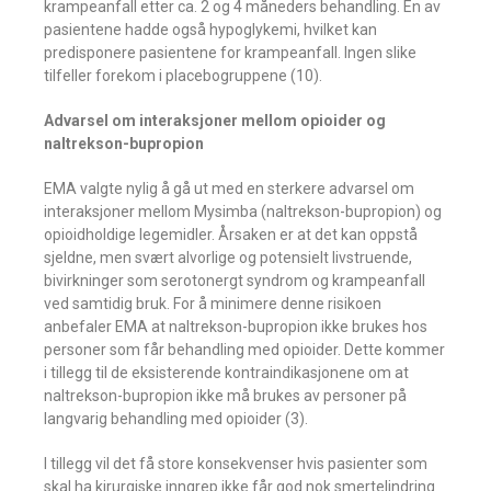
krampeanfall etter ca. 2 og 4 måneders behandling. En av
pasientene hadde også hypoglykemi, hvilket kan
predisponere pasientene for krampeanfall. Ingen slike
tilfeller forekom i placebogruppene (10).
Advarsel om interaksjoner mellom opioider og
naltrekson-bupropion
EMA valgte nylig å gå ut med en sterkere advarsel om
interaksjoner mellom Mysimba (naltrekson-bupropion) og
opioidholdige legemidler. Årsaken er at det kan oppstå
sjeldne, men svært alvorlige og potensielt livstruende,
bivirkninger som serotonergt syndrom og krampeanfall
ved samtidig bruk. For å minimere denne risikoen
anbefaler EMA at naltrekson-bupropion ikke brukes hos
personer som får behandling med opioider. Dette kommer
i tillegg til de eksisterende kontraindikasjonene om at
naltrekson-bupropion ikke må brukes av personer på
langvarig behandling med opioider (3).
I tillegg vil det få store konsekvenser hvis pasienter som
skal ha kirurgiske inngrep ikke får god nok smertelindring