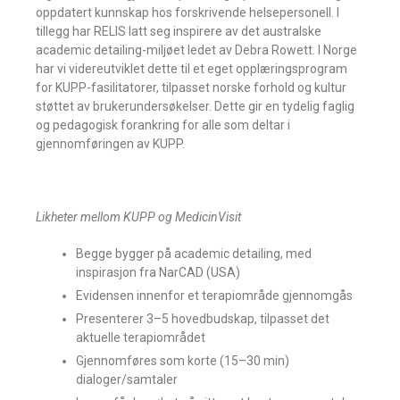
oppdatert kunnskap hos forskrivende helsepersonell. I
tillegg har RELIS latt seg inspirere av det australske
academic detailing-miljøet ledet av Debra Rowett. I Norge
har vi videreutviklet dette til et eget opplæringsprogram
for KUPP-fasilitatorer, tilpasset norske forhold og kultur
støttet av brukerundersøkelser. Dette gir en tydelig faglig
og pedagogisk forankring for alle som deltar i
gjennomføringen av KUPP.
Likheter mellom KUPP og MedicinVisit
Begge bygger på academic detailing, med
inspirasjon fra NarCAD (USA)
Evidensen innenfor et terapiområde gjennomgås
Presenterer 3–5 hovedbudskap, tilpasset det
aktuelle terapiområdet
Gjennomføres som korte (15–30 min)
dialoger/samtaler