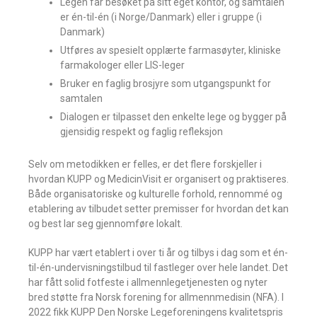
Legen får besøket på sitt eget kontor, og samtalen
er én-til-én (i Norge/Danmark) eller i gruppe (i
Danmark)
Utføres av spesielt opplærte farmasøyter, kliniske
farmakologer eller LIS-leger
Bruker en faglig brosjyre som utgangspunkt for
samtalen
Dialogen er tilpasset den enkelte lege og bygger på
gjensidig respekt og faglig refleksjon
Selv om metodikken er felles, er det flere forskjeller i
hvordan KUPP og MedicinVisit er organisert og praktiseres.
Både organisatoriske og kulturelle forhold, rennommé og
etablering av tilbudet setter premisser for hvordan det kan
og best lar seg gjennomføre lokalt.
KUPP har vært etablert i over ti år og tilbys i dag som et én-
til-én-undervisningstilbud til fastleger over hele landet. Det
har fått solid fotfeste i allmennlegetjenesten og nyter
bred støtte fra Norsk forening for allmennmedisin (NFA). I
2022 fikk KUPP Den Norske Legeforeningens kvalitetspris