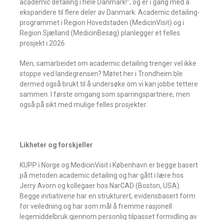
academic detailing i hele Danmark!”, og er i gang med å
ekspandere til flere deler av Danmark. Academic detailing-
programmet i Region Hovedstaden (MedicinVisit) og i
Region Sjælland (MedicinBesøg) planlegger et felles
prosjekt i 2026.
Men, samarbeidet om academic detailing trenger vel ikke
stoppe ved landegrensen? Møtet her i Trondheim ble
dermed også brukt til å undersøke om vi kan jobbe tettere
sammen. I første omgang som sparringspartnere, men
også på sikt med mulige felles prosjekter.
Likheter og forskjeller
KUPP i Norge og MedicinVisit i København er begge basert
på metoden academic detailing og har gått i lære hos
Jerry Avorn og kollegaer hos NarCAD (Boston, USA).
Begge initiativene har en strukturert, evidensbasert form
for veiledning og har som mål å fremme rasjonell
legemiddelbruk gjennom personlig tilpasset formidling av