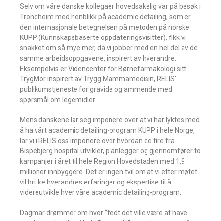
Selv om våre danske kollegaer hovedsakelig var på besøk i
Trondheim med henblikk på academic detailing, som er
den internasjonale betegnelsen på metoden på norske
KUPP (Kunnskapsbaserte oppdateringsvisitter), fikk vi
snakket om så mye mer, da vi jobber med en hel del av de
samme arbeidsoppgavene, inspirert av hverandre.
Eksempelvis er Videncenter for Børnefarmakologi sitt
TrygMor inspirert av Trygg Mammamedisin, RELIS’
publikumstjeneste for gravide og ammende med
spørsmål om legemidler.
Mens danskene lar seg imponere over at vi har lyktes med
å ha vårt academic detailing-program KUPP i hele Norge,
lar vi i RELIS oss imponere over hvordan de fire fra
Bispebjerg hospital utvikler, planlegger og gjennomfører to
kampanjer i året til hele Region Hovedstaden med 1,9
millioner innbyggere. Det er ingen tvil om at vi etter møtet
vil bruke hverandres erfaringer og ekspertise til å
videreutvikle hver våre academic detailing-program.
Dagmar drømmer om hvor “fedt det ville være at have