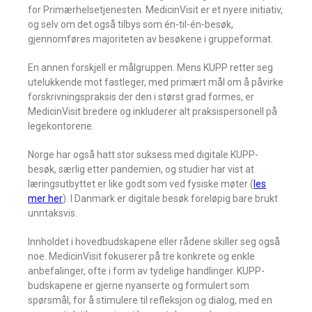
for Primærhelsetjenesten. MedicinVisit er et nyere initiativ,
og selv om det også tilbys som én-til-én-besøk,
gjennomføres majoriteten av besøkene i gruppeformat.
En annen forskjell er målgruppen. Mens KUPP retter seg
utelukkende mot fastleger, med primært mål om å påvirke
forskrivningspraksis der den i størst grad formes, er
MedicinVisit bredere og inkluderer alt praksispersonell på
legekontorene.
Norge har også hatt stor suksess med digitale KUPP-
besøk, særlig etter pandemien, og studier har vist at
læringsutbyttet er like godt som ved fysiske møter (
les
mer her
). I Danmark er digitale besøk foreløpig bare brukt
unntaksvis.
Innholdet i hovedbudskapene eller rådene skiller seg også
noe. MedicinVisit fokuserer på tre konkrete og enkle
anbefalinger, ofte i form av tydelige handlinger. KUPP-
budskapene er gjerne nyanserte og formulert som
spørsmål, for å stimulere til refleksjon og dialog, med en