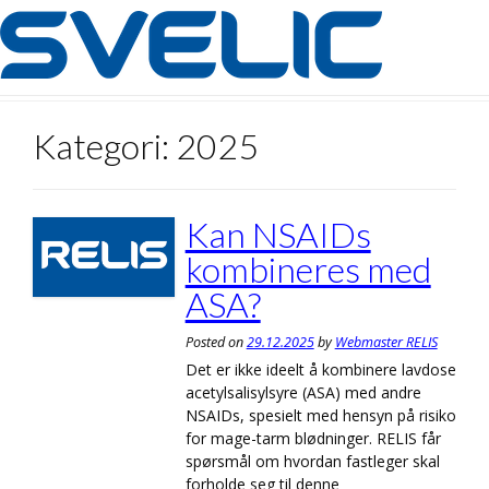
Skip
to
content
Kategori:
2025
Kan NSAIDs
kombineres med
ASA?
Posted on
29.12.2025
by
Webmaster RELIS
Det er ikke ideelt å kombinere lavdose
acetylsalisylsyre (ASA) med andre
NSAIDs, spesielt med hensyn på risiko
for mage-tarm blødninger. RELIS får
spørsmål om hvordan fastleger skal
forholde seg til denne