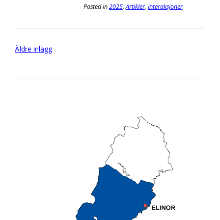
Posted in
2025
,
Artikler
,
Interaksjoner
Inläggsnavigering
Äldre inlägg