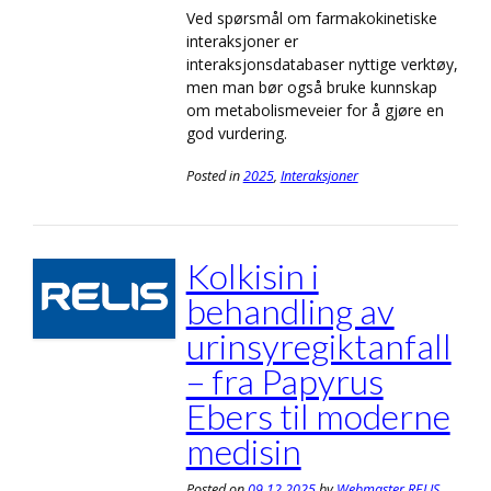
Ved spørsmål om farmakokinetiske
interaksjoner er
interaksjonsdatabaser nyttige verktøy,
men man bør også bruke kunnskap
om metabolismeveier for å gjøre en
god vurdering.
Posted in
2025
,
Interaksjoner
Kolkisin i
behandling av
urinsyregiktanfall
– fra Papyrus
Ebers til moderne
medisin
Posted on
09.12.2025
by
Webmaster RELIS