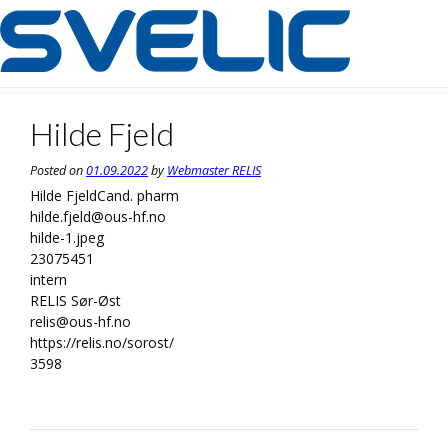
Skip
to
content
Hilde Fjeld
Posted on
01.09.2022
by
Webmaster RELIS
Hilde Fjeld
Cand. pharm
hilde.fjeld@ous-hf.no
hilde-1.jpeg
23075451
intern
RELIS Sør-Øst
relis@ous-hf.no
https://relis.no/sorost/
3598