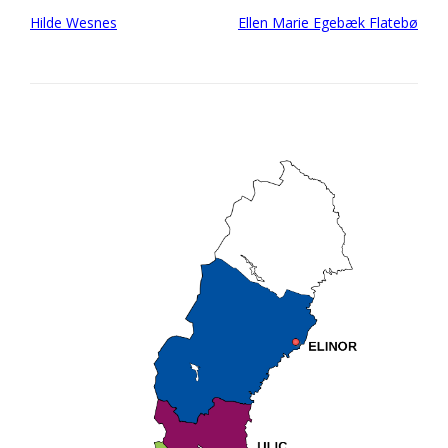
Post
Hilde Wesnes
Ellen Marie Egebæk Flatebø
navigation