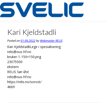
Skip
to
content
Kari Kjeldstadli
Posted on
01.09.2022
by
Webmaster RELIS
Kari Kjeldstadli
Lege i spesialisering
relis@ous-hf.no
bruker-1-150×150.png
23075500
ekstern
RELIS Sør-Øst
relis@ous-hf.no
https://relis.no/sorost/
4669