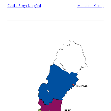
Post
Cecilie Sogn Nergård
Marianne Klemp
navigation