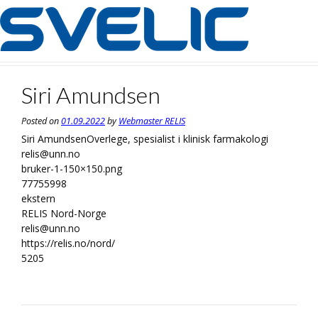
Skip
to
content
Siri Amundsen
Posted on
01.09.2022
by
Webmaster RELIS
Siri Amundsen
Overlege, spesialist i klinisk farmakologi
relis@unn.no
bruker-1-150×150.png
77755998
ekstern
RELIS Nord-Norge
relis@unn.no
https://relis.no/nord/
5205