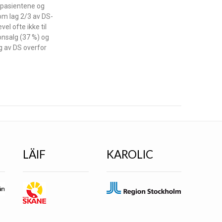
av pasientene og
 om lag 2/3 av DS-
el ofte ikke til
onsalg (37 %) og
g av DS overfor
LÄIF
KAROLIC