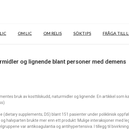
LIC
OM LIC
OM RELIS
SÖKTIPS
FRÅGA TILL L
turmidler og lignende blant personer med demens
mentes bruk av kosttilskudd, naturmidler og lignende. En artikkel som k
ss).
de (dietary supplements; DS) blant 151 pasienter under poliklinisk oppfø
er, og halvparten brukte mer enn ett produkt. Mulige interaksjoner med le
lgruppene var antikoagulantia og antihypertensiva. I tillegg til bivirkning