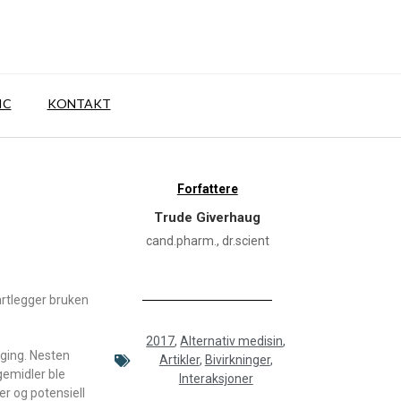
IC
KONTAKT
Forfattere
Trude Giverhaug
cand.pharm., dr.scient
artlegger bruken
2017
,
Alternativ medisin
,
lging. Nesten
Artikler
,
Bivirkninger
,
gemidler ble
Interaksjoner
er og potensiell