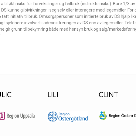
 til økt risiko for forvekslinger og feilbruk (indirekte risiko). Bare 1/3 
DS kunne gi bivirkninger i seg selv eller interagere med legemidler. For
t initiativ til bruk. Omsorgspersoner som initierte bruk av DS hjalp likev
gt sjeldnere involvert i administreringen av DS enn av legemidler. Telef
atene gir grunn til bekymring både med hensyn bruk og salg/markedsførin
.
ULIC
LILI
CLINT