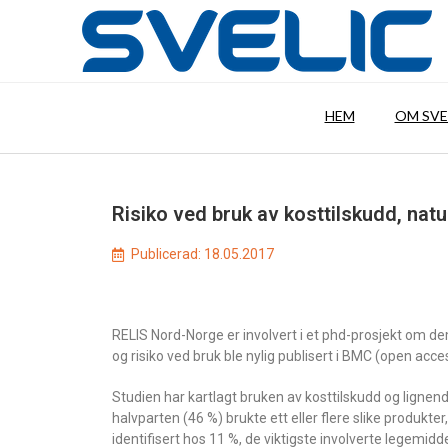
HEM
OM SVE
Risiko ved bruk av kosttilskudd, na
Publicerad:
18.05.2017
RELIS Nord-Norge er involvert i et phd-prosjekt om de
og risiko ved bruk ble nylig publisert i BMC (open acce
Studien har kartlagt bruken av kosttilskudd og lignen
halvparten (46 %) brukte ett eller flere slike produkt
identifisert hos 11 %, de viktigste involverte legemidde