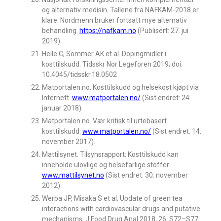
og alternativ medisin. Tallene fra NAFKAM-2018 er
klare: Nordmenn bruker fortsatt mye alternativ
behandling.
https://nafkam.no
(Publisert: 27. jui
2019).
Helle C, Sommer AK et al. Dopingmidler i
kosttilskudd. Tidsskr Nor Legeforen 2019; doi:
10.4045/tidsskr.18.0502
Matportalen.no. Kosttilskudd og helsekost kjøpt via
Internett.
www.matportalen.no/
(Sist endret: 24.
januar 2018).
Matportalen.no. Vær kritisk til urtebasert
kosttilskudd.
www.matportalen.no/
(Sist endret: 14.
november 2017).
Mattilsynet. Tilsynsrapport: Kosttilskudd kan
inneholde ulovlige og helsefarlige stoffer.
www.mattilsynet.no
(Sist endret: 30. november
2012).
Werba JP, Misaka S et al. Update of green tea
interactions with cardiovascular drugs and putative
mechanisms. J Food Drug Anal 2018; 26: S72–S77.