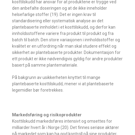
kosttilskudd har ansvar for at produktene er trygge ved
den anbefalte doseringen og at de ikke inneholder
helsefarlige stoffer (19). Det er ingen krav til
standardisering eller systematisk analyse av det
plantebaserte innholdet i et kosttilskudd, og derfor kan
innholdsstoffene variere fra produkt til produkt og fra
batch til batch. Den store variasjonen i innholdsstoffer og
kvalitet er en utfordring når man skal studere effekt og
sikkerhet av plantebaserte produkter. Dokumentasjon for
ett produkt er ikke nødvendigvis gyldig for andre produkter
basert på samme plantemateriale.
På bakgrunn av usikkerheten knyttet til mange
plantebaserte kosttilskudd, mener vi at plantebaserte
legemidler bør foretrekkes.
Markedsføring og risikoprodukter
Kosttilskudd markedsføres intensivt og omsettes for
milliarder hvert år i Norge (20). Det finnes seriøse aktører
på markedet som kan ha god kontroll på sine produkter,