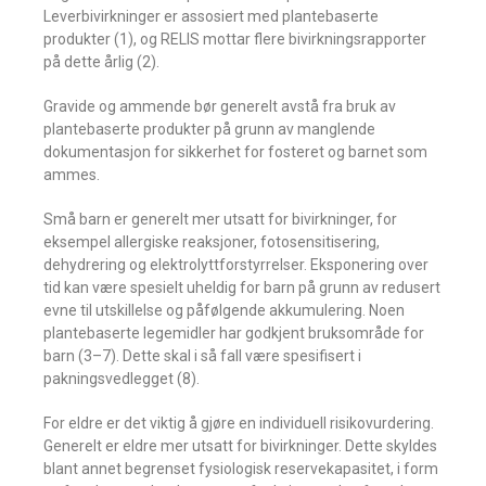
Leverbivirkninger er assosiert med plantebaserte
produkter (1), og RELIS mottar flere bivirkningsrapporter
på dette årlig (2).
Gravide og ammende bør generelt avstå fra bruk av
plantebaserte produkter på grunn av manglende
dokumentasjon for sikkerhet for fosteret og barnet som
ammes.
Små barn er generelt mer utsatt for bivirkninger, for
eksempel allergiske reaksjoner, fotosensitisering,
dehydrering og elektrolyttforstyrrelser. Eksponering over
tid kan være spesielt uheldig for barn på grunn av redusert
evne til utskillelse og påfølgende akkumulering. Noen
plantebaserte legemidler har godkjent bruksområde for
barn (3–7). Dette skal i så fall være spesifisert i
pakningsvedlegget (8).
For eldre er det viktig å gjøre en individuell risikovurdering.
Generelt er eldre mer utsatt for bivirkninger. Dette skyldes
blant annet begrenset fysiologisk reservekapasitet, i form