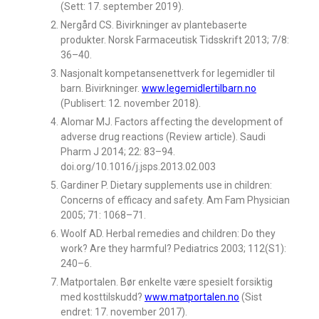
(Sett: 17. september 2019).
Nergård CS. Bivirkninger av plantebaserte
produkter. Norsk Farmaceutisk Tidsskrift 2013; 7/8:
36–40.
Nasjonalt kompetansenettverk for legemidler til
barn. Bivirkninger.
www.legemidlertilbarn.no
(Publisert: 12. november 2018).
Alomar MJ. Factors affecting the development of
adverse drug reactions (Review article). Saudi
Pharm J 2014; 22: 83–94.
doi.org/10.1016/j.jsps.2013.02.003
Gardiner P. Dietary supplements use in children:
Concerns of efficacy and safety. Am Fam Physician
2005; 71: 1068–71.
Woolf AD. Herbal remedies and children: Do they
work? Are they harmful? Pediatrics 2003; 112(S1):
240–6.
Matportalen. Bør enkelte være spesielt forsiktig
med kosttilskudd?
www.matportalen.no
(Sist
endret: 17. november 2017).