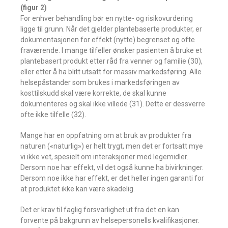
(figur 2)
For enhver behandling bør en nytte- og risikovurdering
ligge til grunn. Når det gjelder plantebaserte produkter, er
dokumentasjonen for effekt (nytte) begrenset og ofte
fraværende. I mange tilfeller ønsker pasienten å bruke et
plantebasert produkt etter råd fra venner og familie (30),
eller etter å ha blitt utsatt for massiv markedsføring. Alle
helsepåstander som brukes i markedsføringen av
kosttilskudd skal være korrekte, de skal kunne
dokumenteres og skal ikke villede (31). Dette er dessverre
ofte ikke tilfelle (32).
Mange har en oppfatning om at bruk av produkter fra
naturen («naturlig») er helt trygt, men det er fortsatt mye
vi ikke vet, spesielt om interaksjoner med legemidler.
Dersom noe har effekt, vil det også kunne ha bivirkninger.
Dersom noe ikke har effekt, er det heller ingen garanti for
at produktet ikke kan være skadelig.
Det er krav til faglig forsvarlighet ut fra det en kan
forvente på bakgrunn av helsepersonells kvalifikasjoner.