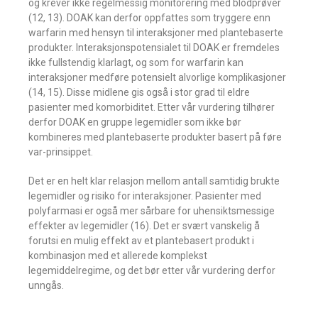
og krever ikke regelmessig monitorering med blodprøver
(12, 13). DOAK kan derfor oppfattes som tryggere enn
warfarin med hensyn til interaksjoner med plantebaserte
produkter. Interaksjonspotensialet til DOAK er fremdeles
ikke fullstendig klarlagt, og som for warfarin kan
interaksjoner medføre potensielt alvorlige komplikasjoner
(14, 15). Disse midlene gis også i stor grad til eldre
pasienter med komorbiditet. Etter vår vurdering tilhører
derfor DOAK en gruppe legemidler som ikke bør
kombineres med plantebaserte produkter basert på føre
var-prinsippet.
Det er en helt klar relasjon mellom antall samtidig brukte
legemidler og risiko for interaksjoner. Pasienter med
polyfarmasi er også mer sårbare for uhensiktsmessige
effekter av legemidler (16). Det er svært vanskelig å
forutsi en mulig effekt av et plantebasert produkt i
kombinasjon med et allerede komplekst
legemiddelregime, og det bør etter vår vurdering derfor
unngås.