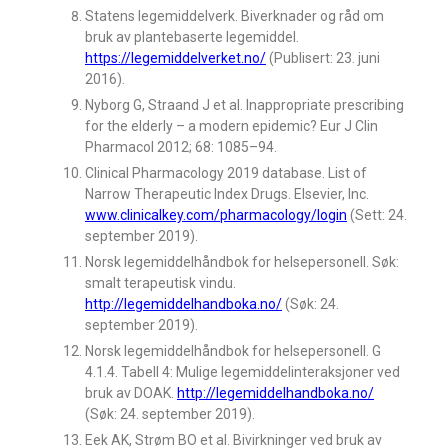
Statens legemiddelverk. Biverknader og råd om
bruk av plantebaserte legemiddel.
https://legemiddelverket.no/
(Publisert: 23. juni
2016).
Nyborg G, Straand J et al. Inappropriate prescribing
for the elderly – a modern epidemic? Eur J Clin
Pharmacol 2012; 68: 1085–94.
Clinical Pharmacology 2019 database. List of
Narrow Therapeutic Index Drugs. Elsevier, Inc.
www.clinicalkey.com/pharmacology/login
(Sett: 24.
september 2019).
Norsk legemiddelhåndbok for helsepersonell. Søk:
smalt terapeutisk vindu.
http://legemiddelhandboka.no/
(Søk: 24.
september 2019).
Norsk legemiddelhåndbok for helsepersonell. G
4.1.4. Tabell 4: Mulige legemiddelinteraksjoner ved
bruk av DOAK.
http://legemiddelhandboka.no/
(Søk: 24. september 2019).
Eek AK, Strøm BO et al. Bivirkninger ved bruk av