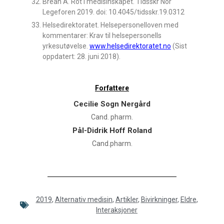
Brean A. Rot i medisinskapet. Tidsskr Nor
Legeforen 2019. doi: 10.4045/tidsskr.19.0312
Helsedirektoratet. Helsepersonelloven med
kommentarer: Krav til helsepersonells
yrkesutøvelse.
www.helsedirektoratet.no
(Sist
oppdatert: 28. juni 2018).
Forfattere
Cecilie Sogn Nergård
Cand. pharm.
Pål-Didrik Hoff Roland
Cand.pharm.
2019
,
Alternativ medisin
,
Artikler
,
Bivirkninger
,
Eldre
,
Interaksjoner