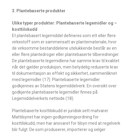
3. Plantebaserte produkter
Ulike typer produkter: Plantebaserte legemidler og –
kosttilskudd
Et plantebasert legemiddel defineres som ett eller flere
virkestoff som er sammensatt av plantemateriale, hvor
de virksomme bestanddelene utelukkende består av en
eller flere plantedroger eller plantebaserte tilberedninger.
De plantebaserte legemidlene har samme krav til kvalitet
når det gjelder produksjon, men betydelig reduserte krav
til dokumentasjon av effekt og sikkerhet, sammenliknet
med legemidler (17). Plantebaserte legemidler
godkjennes av Statens legemiddelverk. En oversikt over
godkjente plantebaserte legemidler finnes på
Legemiddelverkets nettside (18).
Plantebaserte kosttilskudd er juridisk sett matvarer.
Mattilsynet har ingen godkjenningsordning for
kosttilskudd, men har ansvaret for tilsyn med at regelverk
blir fulgt. De som produserer, importerer og selger