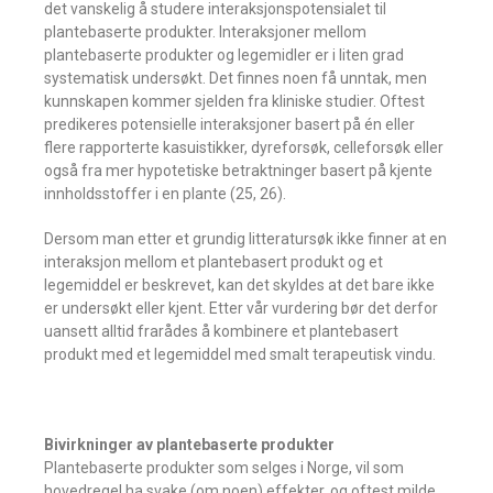
det vanskelig å studere interaksjonspotensialet til
plantebaserte produkter. Interaksjoner mellom
plantebaserte produkter og legemidler er i liten grad
systematisk undersøkt. Det finnes noen få unntak, men
kunnskapen kommer sjelden fra kliniske studier. Oftest
predikeres potensielle interaksjoner basert på én eller
flere rapporterte kasuistikker, dyreforsøk, celleforsøk eller
også fra mer hypotetiske betraktninger basert på kjente
innholdsstoffer i en plante (25, 26).
Dersom man etter et grundig litteratursøk ikke finner at en
interaksjon mellom et plantebasert produkt og et
legemiddel er beskrevet, kan det skyldes at det bare ikke
er undersøkt eller kjent. Etter vår vurdering bør det derfor
uansett alltid frarådes å kombinere et plantebasert
produkt med et legemiddel med smalt terapeutisk vindu.
Bivirkninger av plantebaserte produkter
Plantebaserte produkter som selges i Norge, vil som
hovedregel ha svake (om noen) effekter, og oftest milde