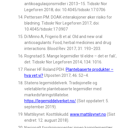
antikoagulasjonsmidler i 2013–15. Tidsskr Nor
Legeforen 2018; doi: 10.4045/tidsskr.17.0706
Pettersen PM. DOAK-interaksjoner øker risiko for
blødning. Tidsskr Nor Legeforen 2017; doi:
10.4045/tidsskr.17.0907
Di Minno A, Frigerio B et al. Old and new oral
anticoagulants: Food, herbal medicines and drug
interactions. Blood Rev. 2017; 31: 193–203.
Rognstad S. Mange legemidler til eldre – det er fali’,
det. Tidsskr Nor Legeforen 2014; 134: 1016.
Fleiner HF. Roland PDH.
Plantebaserte produkter –
hva vet vi?
Utposten 2017; 46: 52–4.
Statens legemiddelverk. Tradisjonelle og
veletablerte plantebaserte legemidler med
markedsføringstillatelse.
https://legemiddelverket.no/
(Sist oppdatert: 5.
september 2019).
Mattilsynet. Kosttilskudd.
www.mattilsynet.no
(Sist
endret: 12. august 2018).
Nasjonalt forskningssenter innen komplementær