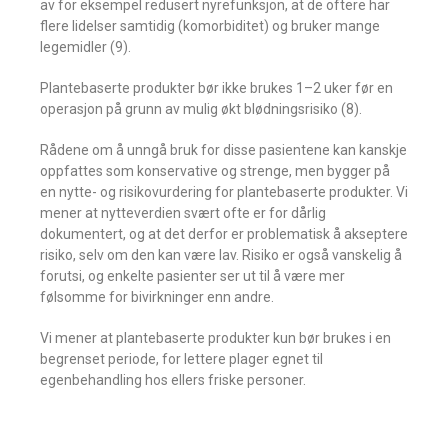
av for eksempel redusert nyrefunksjon, at de oftere har
flere lidelser samtidig (komorbiditet) og bruker mange
legemidler (9).
Plantebaserte produkter bør ikke brukes 1–2 uker før en
operasjon på grunn av mulig økt blødningsrisiko (8).
Rådene om å unngå bruk for disse pasientene kan kanskje
oppfattes som konservative og strenge, men bygger på
en nytte- og risikovurdering for plantebaserte produkter. Vi
mener at nytteverdien svært ofte er for dårlig
dokumentert, og at det derfor er problematisk å akseptere
risiko, selv om den kan være lav. Risiko er også vanskelig å
forutsi, og enkelte pasienter ser ut til å være mer
følsomme for bivirkninger enn andre.
Vi mener at plantebaserte produkter kun bør brukes i en
begrenset periode, for lettere plager egnet til
egenbehandling hos ellers friske personer.