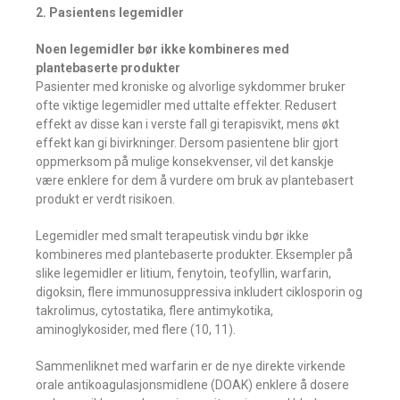
2. Pasientens legemidler
Noen legemidler bør ikke kombineres med
plantebaserte produkter
Pasienter med kroniske og alvorlige sykdommer bruker
ofte viktige legemidler med uttalte effekter. Redusert
effekt av disse kan i verste fall gi terapisvikt, mens økt
effekt kan gi bivirkninger. Dersom pasientene blir gjort
oppmerksom på mulige konsekvenser, vil det kanskje
være enklere for dem å vurdere om bruk av plantebasert
produkt er verdt risikoen.
Legemidler med smalt terapeutisk vindu bør ikke
kombineres med plantebaserte produkter. Eksempler på
slike legemidler er litium, fenytoin, teofyllin, warfarin,
digoksin, flere immunosuppressiva inkludert ciklosporin og
takrolimus, cytostatika, flere antimykotika,
aminoglykosider, med flere (10, 11).
Sammenliknet med warfarin er de nye direkte virkende
orale antikoagulasjonsmidlene (DOAK) enklere å dosere