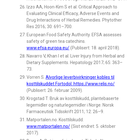
Izzo AA, Hoon-Kim S et al. Critical Approach to
Evaluating Clinical Efficacy, Adverse Events and
Drug Interactions of Herbal Remedies. Phytother
Res 2016; 30: 691–700.
European Food Safety Authority. EFSA assesses
safety of green tea catechins.
www.efsa.europa.eu/
(Publisert: 18. april 2018).
Navarro V, Khan I et al. Liver Injury from Herbal and
Dietary Supplements. Hepatology 2017; 65: 363–
73.
Vorren S.
Alvorlige leverbivirkninger kobles til
kosttilskuddet Fortodol. https://www.relis.no/
(Publisert: 26. februar 2009).
Krogstad T. Bruk av kosttilskudd, plantebaserte
legemidler og naturlegemidler i Norge. Norsk
Farmaceutisk Tidsskrift 2011; 12: 26–9.
Matportalen.no. Kosttilskudd.
www.matportalen.no/
(Sist endret: 5. oktober
2017).