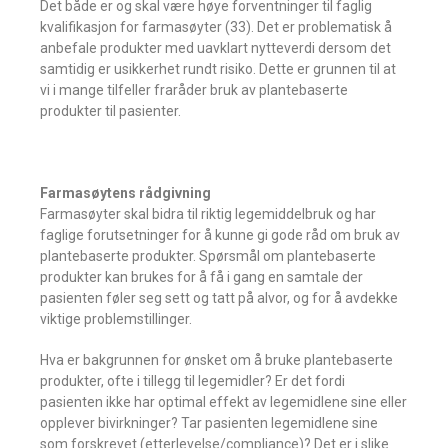
Det både er og skal være høye forventninger til faglig
kvalifikasjon for farmasøyter (33). Det er problematisk å
anbefale produkter med uavklart nytteverdi dersom det
samtidig er usikkerhet rundt risiko. Dette er grunnen til at
vi i mange tilfeller fraråder bruk av plantebaserte
produkter til pasienter.
Farmasøytens rådgivning
Farmasøyter skal bidra til riktig legemiddelbruk og har
faglige forutsetninger for å kunne gi gode råd om bruk av
plantebaserte produkter. Spørsmål om plantebaserte
produkter kan brukes for å få i gang en samtale der
pasienten føler seg sett og tatt på alvor, og for å avdekke
viktige problemstillinger.
Hva er bakgrunnen for ønsket om å bruke plantebaserte
produkter, ofte i tillegg til legemidler? Er det fordi
pasienten ikke har optimal effekt av legemidlene sine eller
opplever bivirkninger? Tar pasienten legemidlene sine
som forskrevet (etterlevelse/compliance)? Det er i slike