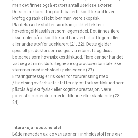
men det finnes også et stort antall useriøse aktører.
Dersom reklame for plantebaserte kosttilskudd lover
kraftig og rask effekt, bør man være skeptisk.
Plantebaserte stoffer som kan gi slik effekt er i
hovedregel klassifisert som legemiddel. Det finnes flere
eksempler på at kosttilskudd har vært tilsatt legemidler
eller andre stoffer udeklarert (21, 22). Dette gjelder
spesielt produkter som selges via internett, og disse
betegnes som høyrisikokosttilskudd. Flere ganger har det
vist seg at innholdsfortegnelse og produsentomtale ikke
stemmer med innholdet i pakningene (23).
Erfaringsmessig er risikoen for forurensning med
/ tilsetning av forbudte stoffer størst for kosttilskudd som
påstås å gi økt fysisk eller kognitiv prestasjon, være
potensfremmende, smertestillende eller slankende (23,
24).
Interaksjonspotensialet
Både mengden av, og variasjoner i, innholdsstoffene gjør