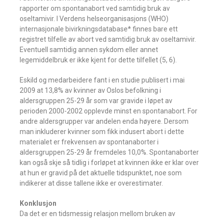
rapporter om spontanabort ved samtidig bruk av
oseltamivir. I Verdens helseorganisasjons (WHO)
internasjonale bivirkningsdatabase* finnes bare ett
registret tilfelle av abort ved samtidig bruk av oseltamivir.
Eventuell samtidig annen sykdom eller annet
legemiddelbruk er ikke kjent for dette tilfellet (5, 6).
Eskild og medarbeidere fant i en studie publisert i mai
2009 at 13,8% av kvinner av Oslos befolkning i
aldersgruppen 25-29 år som var gravide i løpet av
perioden 2000-2002 opplevde minst en spontanabort. For
andre aldersgrupper var andelen enda høyere. Dersom
man inkluderer kvinner som fikk indusert abort i dette
materialet er frekvensen av spontanaborter i
aldersgruppen 25-29 år fremdeles 10,0%. Spontanaborter
kan også skje så tidlig i forløpet at kvinnen ikke er klar over
at hun er gravid på det aktuelle tidspunktet, noe som
indikerer at disse tallene ikke er overestimater.
Konklusjon
Da det er en tidsmessig relasjon mellom bruken av