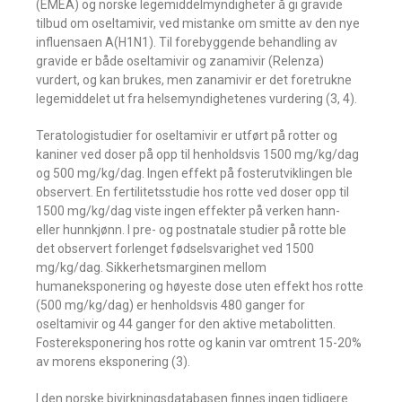
(EMEA) og norske legemiddelmyndigheter å gi gravide
tilbud om oseltamivir, ved mistanke om smitte av den nye
influensaen A(H1N1). Til forebyggende behandling av
gravide er både oseltamivir og zanamivir (Relenza)
vurdert, og kan brukes, men zanamivir er det foretrukne
legemiddelet ut fra helsemyndighetenes vurdering (3, 4).
Teratologistudier for oseltamivir er utført på rotter og
kaniner ved doser på opp til henholdsvis 1500 mg/kg/dag
og 500 mg/kg/dag. Ingen effekt på fosterutviklingen ble
observert. En fertilitetsstudie hos rotte ved doser opp til
1500 mg/kg/dag viste ingen effekter på verken hann-
eller hunnkjønn. I pre- og postnatale studier på rotte ble
det observert forlenget fødselsvarighet ved 1500
mg/kg/dag. Sikkerhetsmarginen mellom
humaneksponering og høyeste dose uten effekt hos rotte
(500 mg/kg/dag) er henholdsvis 480 ganger for
oseltamivir og 44 ganger for den aktive metabolitten.
Fostereksponering hos rotte og kanin var omtrent 15-20%
av morens eksponering (3).
I den norske bivirkningsdatabasen finnes ingen tidligere