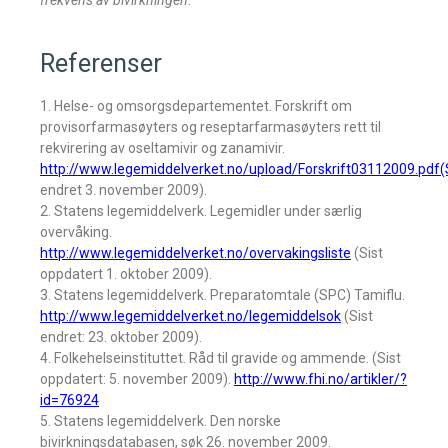
frekvens av bivirkningen.
Referenser
1. Helse- og omsorgsdepartementet. Forskrift om
provisorfarmasøyters og reseptarfarmasøyters rett til
rekvirering av oseltamivir og zanamivir.
http://www.legemiddelverket.no/upload/Forskrift03112009.pdf(
endret 3. november 2009).
2. Statens legemiddelverk. Legemidler under særlig
overvåking.
http://www.legemiddelverket.no/overvakingsliste
(Sist
oppdatert 1. oktober 2009).
3. Statens legemiddelverk. Preparatomtale (SPC) Tamiflu.
http://www.legemiddelverket.no/legemiddelsok
(Sist
endret: 23. oktober 2009).
4. Folkehelseinstituttet. Råd til gravide og ammende. (Sist
oppdatert: 5. november 2009).
http://www.fhi.no/artikler/?
id=76924
5. Statens legemiddelverk. Den norske
bivirkningsdatabasen, søk 26. november 2009.