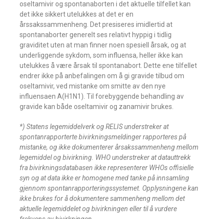
oseltamivir og spontanaborten i det aktuelle tilfellet kan
det ikke sikkert utelukkes at det er en
årssakssammenheng. Det presiseres imidlertid at
spontanaborter generelt ses relativt hyppig i tidlig
graviditet uten at man finner noen spesiell årsak, og at
underliggende sykdom, som influensa, heller ikke kan
utelukkes å være årsak til spontanabort. Dette ene tilfellet
endrer ikke på anbefalingen om å gi gravide tilbud om
oseltamivir, ved mistanke om smitte av den nye
influensaen A(H1N1). Til forebyggende behandling av
gravide kan både oseltamivir og zanamivir brukes.
*) Statens legemiddelverk og RELIS understreker at
spontanrapporterte bivirkningsmeldinger rapporteres på
mistanke, og ikke dokumenterer årsakssammenheng mellom
legemiddel og bivirkning. WHO understreker at datauttrekk
fra bivirkningsdatabasen ikke representerer WHOs offisielle
syn og at data ikke er homogene med tanke på innsamling
gjennom spontanrapporteringssystemet. Opplysningene kan
ikke brukes for å dokumentere sammenheng mellom det
aktuelle legemiddelet og bivirkningen eller til å vurdere