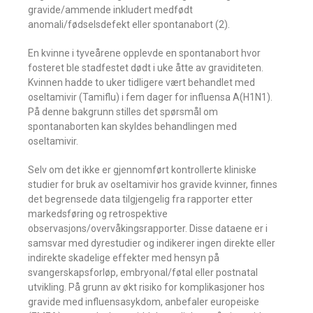
gravide/ammende inkludert medfødt
anomali/fødselsdefekt eller spontanabort (2).
En kvinne i tyveårene opplevde en spontanabort hvor
fosteret ble stadfestet dødt i uke åtte av graviditeten.
Kvinnen hadde to uker tidligere vært behandlet med
oseltamivir (Tamiflu) i fem dager for influensa A(H1N1).
På denne bakgrunn stilles det spørsmål om
spontanaborten kan skyldes behandlingen med
oseltamivir.
Selv om det ikke er gjennomført kontrollerte kliniske
studier for bruk av oseltamivir hos gravide kvinner, finnes
det begrensede data tilgjengelig fra rapporter etter
markedsføring og retrospektive
observasjons/overvåkingsrapporter. Disse dataene er i
samsvar med dyrestudier og indikerer ingen direkte eller
indirekte skadelige effekter med hensyn på
svangerskapsforløp, embryonal/føtal eller postnatal
utvikling. På grunn av økt risiko for komplikasjoner hos
gravide med influensasykdom, anbefaler europeiske