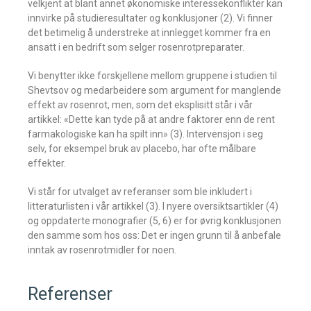
velkjent at blant annet økonomiske interessekonflikter kan
innvirke på studieresultater og konklusjoner (2). Vi finner
det betimelig å understreke at innlegget kommer fra en
ansatt i en bedrift som selger rosenrotpreparater.
Vi benytter ikke forskjellene mellom gruppene i studien til
Shevtsov og medarbeidere som argument for manglende
effekt av rosenrot, men, som det eksplisitt står i vår
artikkel: «Dette kan tyde på at andre faktorer enn de rent
farmakologiske kan ha spilt inn» (3). Intervensjon i seg
selv, for eksempel bruk av placebo, har ofte målbare
effekter.
Vi står for utvalget av referanser som ble inkludert i
litteraturlisten i vår artikkel (3). I nyere oversiktsartikler (4)
og oppdaterte monografier (5, 6) er for øvrig konklusjonen
den samme som hos oss: Det er ingen grunn til å anbefale
inntak av rosenrotmidler for noen.
Referenser