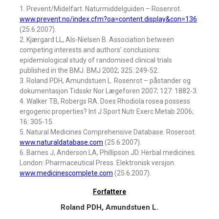
1. Prevent/Midelfart. Naturmiddelguiden – Rosenrot.
www.prevent.no/index.cfm?oa=content.display&con=136
(25.6.2007).
2. Kjærgard LL, Als-Nielsen B. Association between
competing interests and authors’ conclusions:
epidemiological study of randomised clinical trials
published in the BMJ. BMJ 2002; 325: 249-52.
3. Roland PDH, Amundstuen L. Rosenrot – påstander og
dokumentasjon Tidsskr Nor Lægeforen 2007; 127: 1882-3.
4. Walker TB, Robergs RA. Does Rhodiola rosea possess
ergogenic properties? Int J Sport Nutr Exerc Metab 2006;
16: 305-15.
5. Natural Medicines Comprehensive Database. Roseroot.
www.naturaldatabase.com
(25.6.2007).
6. Barnes J, Anderson LA, Phillipson JD. Herbal medicines.
London: Pharmaceutical Press. Elektronisk versjon.
www.medicinescomplete.com
(25.6.2007).
Forfattere
Roland PDH, Amundstuen L.