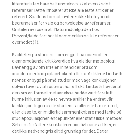
litteraturlisten bare helt unntaksvis skal overskride ti
referanser. Dette innbærer at ikke alle leste artikler er
referert. Spaltens format inviterer ikke til utdypende
begrunnelser for valg og bortvelgelse av referanser.
Omtalen av rosenrot i Naturmiddelguiden hos
Prevent/Midelfart har til sammenlikning ikke referanser
overhodet (1).
Kvaliteten på studiene som er gjort på rosenrot, er
gjennomgående kritikkverdige hva gjelder metodologi,
uavhengig av om tittelen inneholder ord som
«randomisert» og «placebokontrollert». Artiklene Lindseth
nevner, er bygd på små studier med vage konklusjoner,
delvis i favør av at rosenrot har effekt. Lindseth hevder at
dersom en formell metaanalyse hadde vært foretatt,
kunne inklusjon av de to nevnte artikler ha endret vår
konklusjon. Ingen av de studiene vi allerede har referert,
eller disse to, er imidlertid sammenliknbare med tanke på
studiepopulasjoner, endepunkter eller statistiske metoder.
Selv om forfattere konkluderer positivt i sine artikler, er
det ikke nødvendigvis alltid grunnlag for det. Det er