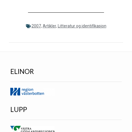
2007
,
Artikler
,
Litteratur og identifikasjon
ELINOR
LUPP