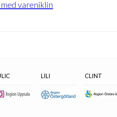
 med vareniklin
ULIC
LILI
CLINT