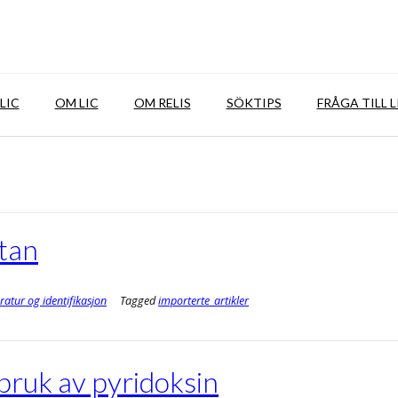
LIC
OM LIC
OM RELIS
SÖKTIPS
FRÅGA TILL L
tan
eratur og identifikasjon
Tagged
importerte_artikler
bruk av pyridoksin