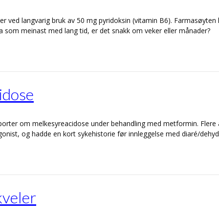
 ved langvarig bruk av 50 mg pyridoksin (vitamin B6). Farmasøyten 
kva som meinast med lang tid, er det snakk om veker eller månader?
idose
apporter om melkesyreacidose under behandling med metformin. Flere 
onist, og hadde en kort sykehistorie før innleggelse med diaré/dehyd
kveler