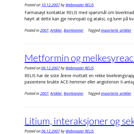
Posted on
10.12.2007
by
Webmaster RELIS
Farmasøyt kontaktar RELIS med spørsmål om biverknader
høyrt at dette kan gje nevropati og ataksi, og lurer på 
Posted in
2007
,
Artikler
,
Bivirkninger
Tagged
importerte_artikler
Metformin og melkesyreac
Posted on
06.12.2007
by
Webmaster RELIS
RELIS har de siste årene mottatt en rekke bivirkningsr
pasientene brukte ACE-hemmer eller angiotensin II-antag
Posted in
2007
,
Artikler
,
Bivirkninger
Tagged
importerte_artikler
Litium, interaksjoner og se
Posted on
06.12.2007
by
Webmaster RELIS