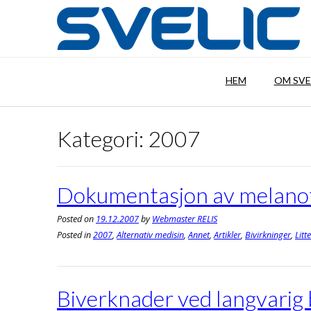
Skip
to
content
HEM
OM SVE
Kategori:
2007
Dokumentasjon av melano
Posted on
19.12.2007
by
Webmaster RELIS
Posted in
2007
,
Alternativ medisin
,
Annet
,
Artikler
,
Bivirkninger
,
Litt
Biverknader ved langvarig 