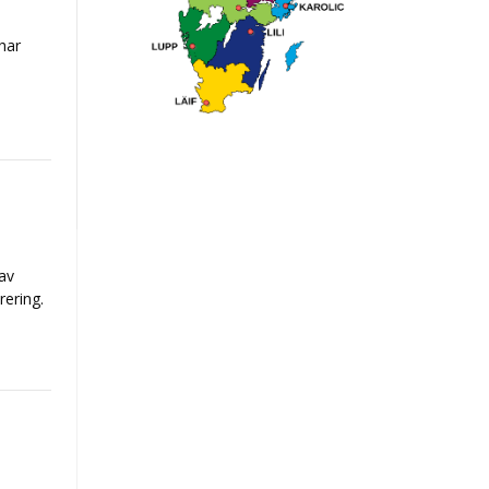
har
av
rering.