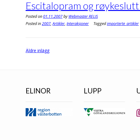
Escitalopram og røykeslutt
Posted on
01.11.2007
by
Webmaster RELIS
Posted in
2007
,
Artikler
,
Interaksjoner
Tagged
importerte_artikler
Inläggsnavigering
Äldre inlägg
ELINOR
LUPP