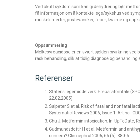
Ved akutt sykdom som kan gi dehydrering bør metfor
få informasjon om å kontakte lege/sykehus ved sympt
muskelsmerter, pustevansker, feber, kvalme og oppka
Oppsummering
Melkesyreacidose er en svært sjelden bivirkning ved
rask behandling, slik at tidlig diagnose og behandling 
Referenser
Statens legemiddelverk. Preparatomtale (SP
22.02.2005).
Salpeter S et al. Risk of fatal and nonfatal la
Systematic Reviews 2006, Issue 1. Art no.: 
Chu J. Metformin intoxication. In: UpToDate, 
Gudmundsdottir H et al. Metformin and antihyp
concern? Clin nephrol 2006; 66 (5): 380-6.