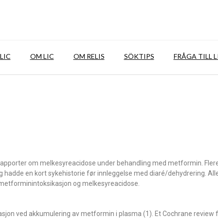
LIC
OM LIC
OM RELIS
SÖKTIPS
FRÅGA TILL L
gsrapporter om melkesyreacidose under behandling med metformin. Fler
g hadde en kort sykehistorie før innleggelse med diaré/dehydrering. Al
metforminintoksikasjon og melkesyreacidose.
asjon ved akkumulering av metformin i plasma (1). Et Cochrane review 