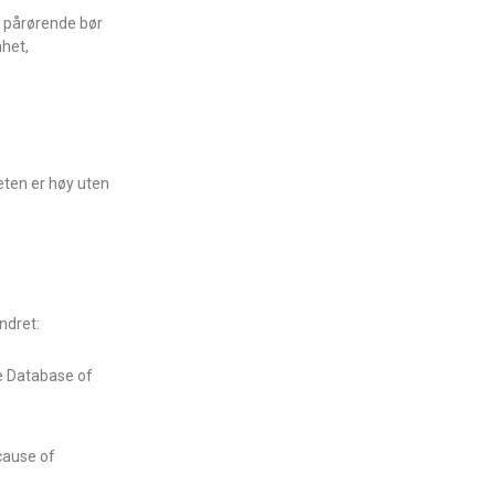
t pårørende bør
het,
eten er høy uten
ndret:
ne Database of
cause of