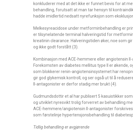
konkluderer med at det ikke er funnet bevis for at m
behandling, forutsatt at man tar hensyn til kontrain
hadde imidlertid nedsatt nyrefunksjon som eksklusjon
Melkesyreacidose under metforminbehandling er prim
er tilsynelatende terminal halveringstid for metformi
kreatinin clearance. Halveringstiden øker, noe som 
og ikke godt forstått (3).
Kombinasjon med ACE-hemmere eller angiotensin II-
Forekomsten av diabetes mellitus type II er økende, o
som blokkerer renin-angiotensinsystemet har renoprot
gir god glykemisk kontroll, og ser også ut til å re
II-antagonister er derfor stadig mer brukt (4).
Gudmundsdottir et al har publisert 5 kasuistikker s
og utviklet nyresvikt trolig forverret av behandling 
ACE-hemmere/angiotensin II-antagonister forskrives
som førstelinje hypertensjonsbehandling til diabetesp
Tidlig behandling er avgjørende