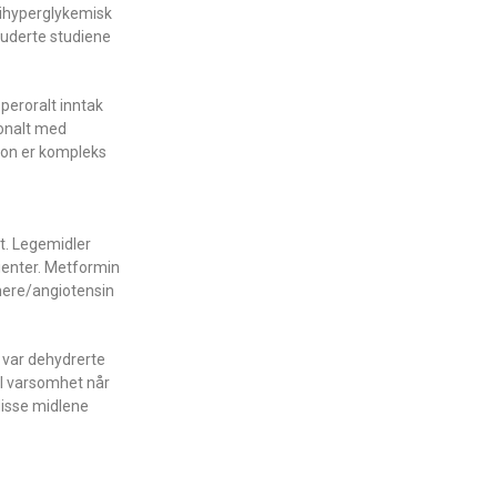
tihyperglykemisk
luderte studiene
peroralt inntak
jonalt med
jon er kompleks
t. Legemidler
ienter. Metformin
mere/angiotensin
 var dehydrerte
il varsomhet når
disse midlene