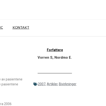
IC
KONTAKT
Forfattere
Vorren S, Nordmo E.
e av pasientene
2007
,
Artikler
,
Bivirkninger
le pasientene
fra 2006