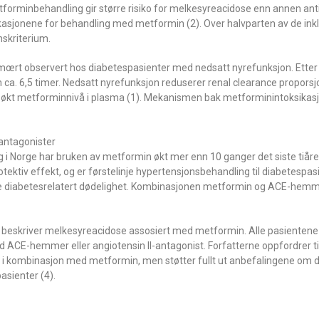
etforminbehandling gir større risiko for melkesyreacidose enn annen an
dikasjonene for behandling med metformin (2). Over halvparten av de ink
skriterium.
œrt observert hos diabetespasienter med nedsatt nyrefunksjon. Etter 
n ca. 6,5 timer. Nedsatt nyrefunksjon reduserer renal clearance propors
gir økt metforminnivå i plasma (1). Mekanismen bak metforminintoksikas
antagonister
g i Norge har bruken av metformin økt mer enn 10 ganger det siste tiåre
ektiv effekt, og er førstelinje hypertensjonsbehandling til diabetespas
dusere diabetesrelatert dødelighet. Kombinasjonen metformin og ACE-hem
om beskriver melkesyreacidose assosiert med metformin. Alle pasientene
med ACE-hemmer eller angiotensin II-antagonist. Forfatterne oppfordrer t
 i kombinasjon med metformin, men støtter fullt ut anbefalingene om 
asienter (4).