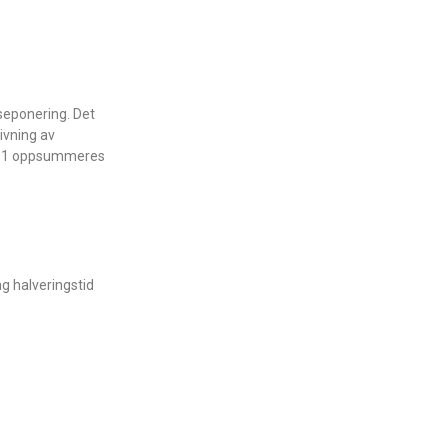
 seponering. Det
rivning av
ell 1 oppsummeres
g halveringstid