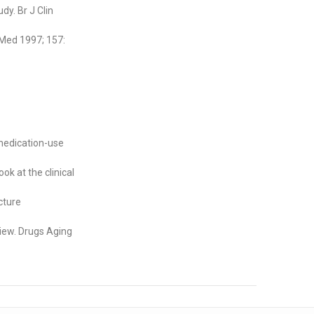
dy. Br J Clin
 Med 1997; 157:
 medication-use
ok at the clinical
cture
view. Drugs Aging