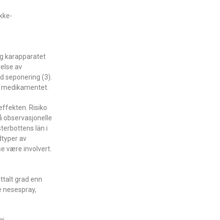
ikke-
og karapparatet
relse av
d seponering (3).
re medikamentet.
effekten. Risiko
på observasjonelle
terbottens län i
dtyper av
e være involvert.
ttalt grad enn
e nesespray,