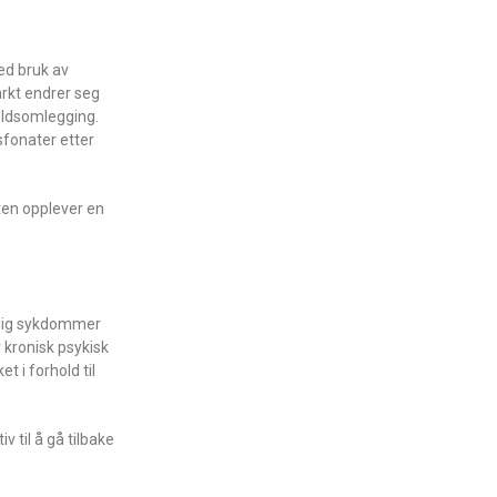
ed bruk av
arkt endrer seg
holdsomlegging.
sfonater etter
nten opplever en
ærlig sykdommer
 kronisk psykisk
t i forhold til
 til å gå tilbake