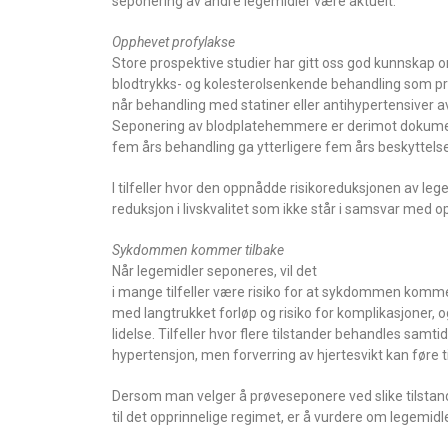
seponering av andre legemidler være aktuelt.
Opphevet profylakse
Store prospektive studier har gitt oss god kunnskap 
blodtrykks- og kolesterolsenkende behandling som prim
når behandling med statiner eller antihypertensiver av
Seponering av blodplatehemmere er derimot dokumenter
fem års behandling ga ytterligere fem års beskyttelse
I tilfeller hvor den oppnådde risikoreduksjonen av lege
reduksjon i livskvalitet som ikke står i samsvar med 
Sykdommen kommer tilbake
Når legemidler seponeres, vil det
i mange tilfeller være risiko for at sykdommen komme
med langtrukket forløp og risiko for komplikasjoner, o
lidelse. Tilfeller hvor flere tilstander behandles samti
hypertensjon, men forverring av hjertesvikt kan føre ti
Dersom man velger å prøveseponere ved slike tilstander,
til det opprinnelige regimet, er å vurdere om legemidl