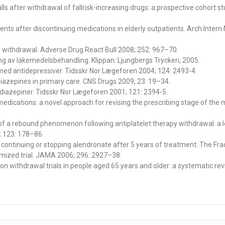
alls after withdrawal of fallrisk-increasing drugs: a prospective cohort stu
ents after discontinuing medications in elderly outpatients. Arch Intern
g withdrawal. Adverse Drug React Bull 2008; 252: 967–70.
ing av läkemedelsbehandling. Klippan: Ljungbergs Tryckeri, 2005.
med antidepressiver. Tidsskr Nor Lægeforen 2004; 124: 2493-4.
iazepines in primary care. CNS Drugs 2009; 23: 19–34.
diazepiner. Tidsskr Nor Lægeforen 2001; 121: 2394-5.
medications: a novel approach for revising the prescribing stage of the
 of a rebound phenomenon following antiplatelet therapy withdrawal: a lo
; 123: 178–86.
f continuing or stopping alendronate after 5 years of treatment: The Fra
omized trial. JAMA 2006; 296: 2927–38.
ion withdrawal trials in people aged 65 years and older: a systematic re