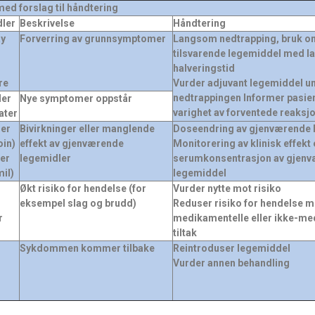
ed forslag til håndtering
dler
Beskrivelse
Håndtering
ay
Forverring av grunnsymptomer
Langsom nedtrapping, bruk o
tilsvarende legemiddel med l
halveringstid
re
Vurder adjuvant legemiddel u
nedtrappingen Informer pasie
der
Nye symptomer oppstår
varighet av forventede reaksj
ater
er
Bivirkninger eller manglende
Doseendring av gjenværende 
oin)
effekt av gjenværende
Monitorering av klinisk effekt 
er
legemidler
serumkonsentrasjon av gjen
il)
legemiddel
Økt risiko for hendelse (for
Vurder nytte mot risiko
eksempel slag og brudd)
Reduser risiko for hendelse 
r
medikamentelle eller ikke-me
tiltak
Sykdommen kommer tilbake
Reintroduser legemiddel
Vurder annen behandling