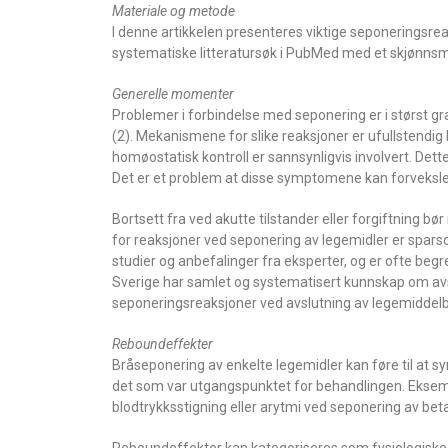
Materiale og metode
I denne artikkelen presenteres viktige seponeringsreak
systematiske litteratursøk i PubMed med et skjønnsmes
Generelle momenter
Problemer i forbindelse med seponering er i størst gr
(2). Mekanismene for slike reaksjoner er ufullstendig
homøostatisk kontroll er sannsynligvis involvert. De
Det er et problem at disse symptomene kan forveksle
Bortsett fra ved akutte tilstander eller forgiftning 
for reaksjoner ved seponering av legemidler er sparsom
studier og anbefalinger fra eksperter, og er ofte beg
Sverige har samlet og systematisert kunnskap om avs
seponeringsreaksjoner ved avslutning av legemiddelbeh
Reboundeffekter
Bråseponering av enkelte legemidler kan føre til at 
det som var utgangspunktet for behandlingen. Eksempl
blodtrykksstigning eller arytmi ved seponering av bet