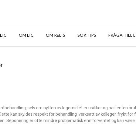
LIC
OM LIC
OM RELIS
SÖKTIPS
FRÅGA TILL L
er
ntbehandling, selv om nytten av legemidlet er usikker og pasienten br
Dette kan skyldes respekt for behandling iverksatt av kolleger, frykt for 
nten. Seponering er ofte mindre problematisk enn forventet og kan være