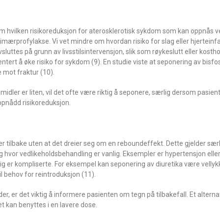
om hvilken risikoreduksjon for aterosklerotisk sykdom som kan oppnås v
ærprofylakse. Vi vet mindre om hvordan risiko for slag eller hjerteinf
sluttes på grunn av livsstilsintervensjon, slik som røykeslutt eller kost
t å øke risiko for sykdom (9). En studie viste at seponering av bisfo
 mot fraktur (10).
midler er liten, vil det ofte være riktig å seponere, særlig dersom pasie
oppnådd risikoreduksjon.
r tilbake uten at det dreier seg om en reboundeffekt. Dette gjelder s
g hvor vedlikeholdsbehandling er vanlig. Eksempler er hypertensjon eller
dig er kompliserte. For eksempel kan seponering av diuretika være vellykke
l behov for reintroduksjon (11).
 er det viktig å informere pasienten om tegn på tilbakefall. Et alternativ
et kan benyttes i en lavere dose.