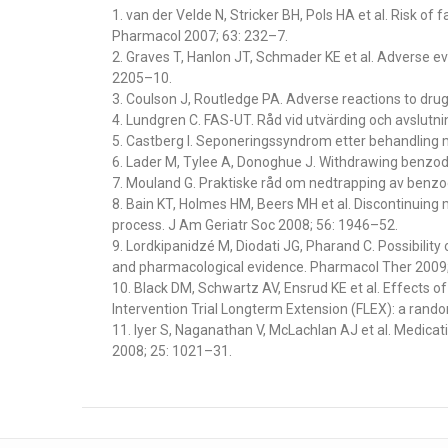
1. van der Velde N, Stricker BH, Pols HA et al. Risk of f
Pharmacol 2007; 63: 232–7.
2. Graves T, Hanlon JT, Schmader KE et al. Adverse ev
2205–10.
3. Coulson J, Routledge PA. Adverse reactions to dru
4. Lundgren C. FAS-UT. Råd vid utvärding och avslutn
5. Castberg I. Seponeringssyndrom etter behandling 
6. Lader M, Tylee A, Donoghue J. Withdrawing benzod
7. Mouland G. Praktiske råd om nedtrapping av benzo
8. Bain KT, Holmes HM, Beers MH et al. Discontinuing 
process. J Am Geriatr Soc 2008; 56: 1946–52.
9. Lordkipanidzé M, Diodati JG, Pharand C. Possibility
and pharmacological evidence. Pharmacol Ther 2009
10. Black DM, Schwartz AV, Ensrud KE et al. Effects o
Intervention Trial Longterm Extension (FLEX): a rand
11. Iyer S, Naganathan V, McLachlan AJ et al. Medicat
2008; 25: 1021–31.