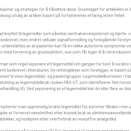
sjoner og strategier for å håndtere disse. Grunnlaget for artikkelen er 
sig utvalg av artikler basert på forfatterenes erfaring innen feltet.
ad knyttet til legemidler som påvirker sentralnervesystemet og hjerte- 
 beskrevet, men endret cellulær signalformidling og forbigående forstyr
tte understøttes av at pasienter kan få en rekke autonome symptomer ve
s med forverring av grunnsykdom, noe som får leger til å reintroduse
bør man som regel seponere ett legemiddel om gangen for best å vurdere 
t beskrevet i litteraturen. De retningslinjer som foreligger, er basert 
renset til visse legemiddel- og pasientgrupper. Legemiddelkomiteen i Väs
lutning av legemiddelbruk i boken FAS-UT, som identifiserer fem hove
andling (4). Ved seponering av et legemiddel kan én eller flere av diss
symptomer man opprinnelig brukte legemidlet for, kommer tilbake i mer u
er er forverret nesetetthet etter kronisk bruk av slimhinneavsvellend
ablokker, og hodepine etter overforbruk av reseptfrie analgetika.