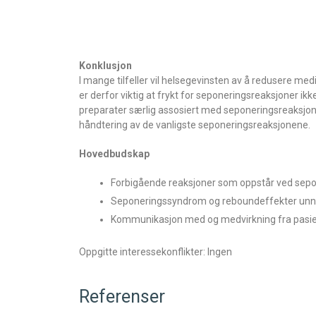
Konklusjon
I mange tilfeller vil helsegevinsten av å redusere me
er derfor viktig at frykt for seponeringsreaksjoner ikk
preparater særlig assosiert med seponeringsreaksjon
håndtering av de vanligste seponeringsreaksjonene.
Hovedbudskap
Forbigående reaksjoner som oppstår ved sepon
Seponeringssyndrom og reboundeffekter unngås
Kommunikasjon med og medvirkning fra pasient
Oppgitte interessekonflikter: Ingen
Referenser