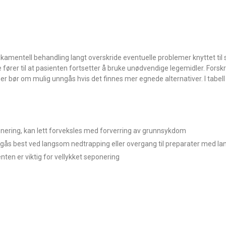
dikamentell behandling langt overskride eventuelle problemer knyttet til
e fører til at pasienten fortsetter å bruke unødvendige legemidler. Forsk
er bør om mulig unngås hvis det finnes mer egnede alternativer. I tab
ering, kan lett forveksles med forverring av grunnsykdom
 best ved langsom nedtrapping eller overgang til preparater med lan
en er viktig for vellykket seponering