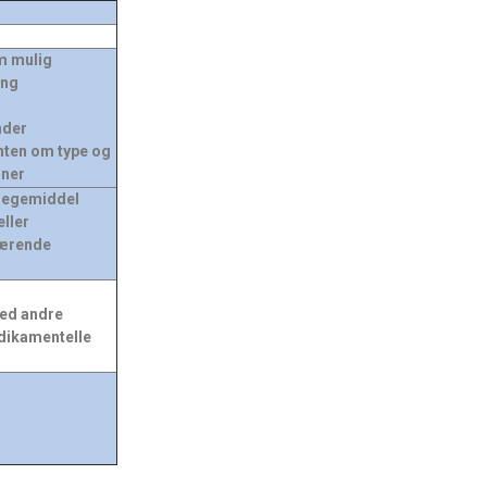
m mulig
ang
nder
nten om type og
oner
legemiddel
eller
værende
med andre
dikamentelle