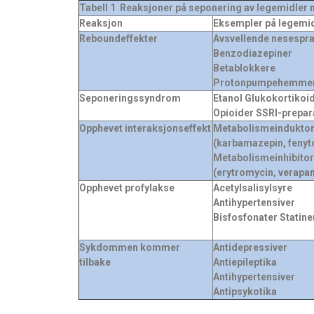
Tabell 1
Reaksjoner på seponering av legemidler m
Reaksjon
Eksempler på legemi
Reboundeffekter
Avsvellende nesespr
Benzodiazepiner
Betablokkere
Protonpumpehemme
Seponeringssyndrom
Etanol Glukokortikoi
Opioider SSRI-prepar
Opphevet interaksjonseffekt
Metabolismeinduktor
(karbamazepin, fenyt
Metabolismeinhibitor
(erytromycin, verapam
Opphevet profylakse
Acetylsalisylsyre
Antihypertensiver
Bisfosfonater Statine
Sykdommen kommer
Antidepressiver
tilbake
Antiepileptika
Antihypertensiver
Antipsykotika