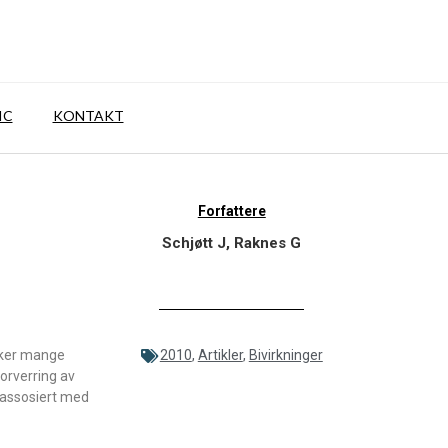
IC
KONTAKT
Forfattere
Schjøtt J, Raknes G
uker mange
2010
,
Artikler
,
Bivirkninger
forverring av
 assosiert med