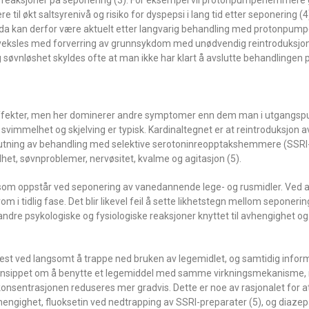
 reaksjoner på seponering (3). For eksempel vil protonpumpehemmere 
til økt saltsyrenivå og risiko for dyspepsi i lang tid etter seponering (
ida kan derfor være aktuelt etter langvarig behandling med protonpu
forveksles med forverring av grunnsykdom med unødvendig reintroduksjo
søvnløshet skyldes ofte at man ikke har klart å avslutte behandlingen 
fekter, men her dominerer andre symptomer enn dem man i utgangspu
mmelhet og skjelving er typisk. Kardinaltegnet er at reintroduksjon av
utning av behandling med selektive serotoninreopptakshemmere (SSRI-
, søvnproblemer, nervøsitet, kvalme og agitasjon (5).
om oppstår ved seponering av vanedannende lege- og rusmidler. Ved a
 i tidlig fase. Det blir likevel feil å sette likhetstegn mellom seponer
dre psykologiske og fysiologiske reaksjoner knyttet til avhengighet og
t ved langsomt å trappe ned bruken av legemidlet, og samtidig infor
Prinsippet om å benytte et legemiddel med samme virkningsmekanisme
konsentrasjonen reduseres mer gradvis. Dette er noe av rasjonalet for 
hengighet, fluoksetin ved nedtrapping av SSRI-preparater (5), og diaz