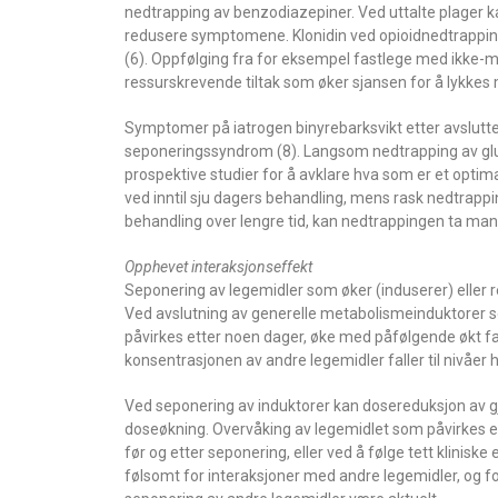
nedtrapping av benzodiazepiner. Ved uttalte plager kan
redusere symptomene. Klonidin ved opioidnedtrappin
(6). Oppfølging fra for eksempel fastlege med ikke-me
ressurskrevende tiltak som øker sjansen for å lykkes
Symptomer på iatrogen binyrebarksvikt etter avsluttet
seponeringssyndrom (8). Langsom nedtrapping av glukok
prospektive studier for å avklare hva som er et opt
ved inntil sju dagers behandling, mens rask nedtrappi
behandling over lengre tid, kan nedtrappingen ta m
Opphevet interaksjonseffekt
Seponering av legemidler som øker (induserer) eller 
Ved avslutning av generelle metabolismeinduktorer 
påvirkes etter noen dager, øke med påfølgende økt far
konsentrasjonen av andre legemidler faller til nivåer 
Ved seponering av induktorer kan dosereduksjon av g
doseøkning. Overvåking av legemidlet som påvirkes er
før og etter seponering, eller ved å følge tett klinis
følsomt for interaksjoner med andre legemidler, og fo