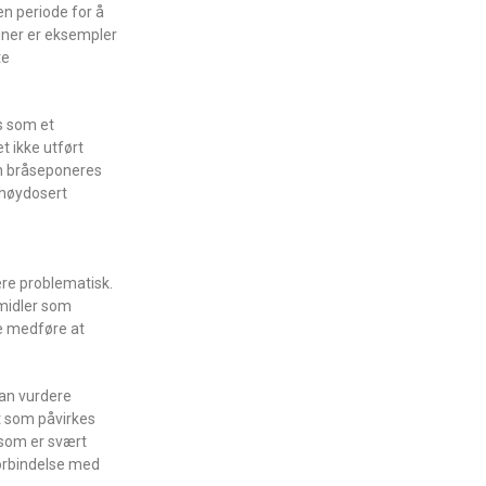
en periode for å
iner er eksempler
te
s som et
t ikke utført
en bråseponeres
 høydosert
ære problematisk.
midler som
ne medføre at
man vurdere
t som påvirkes
 som er svært
forbindelse med