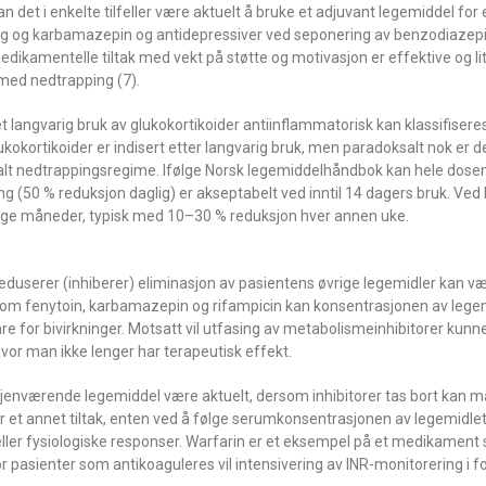
 det i enkelte tilfeller være aktuelt å bruke et adjuvant legemiddel for 
g og karbamazepin og antidepressiver ved seponering av benzodiazep
dikamentelle tiltak med vekt på støtte og motivasjon er effektive og li
 med nedtrapping (7).
 langvarig bruk av glukokortikoider antiinflammatorisk kan klassifisere
ortikoider er indisert etter langvarig bruk, men paradoksalt nok er de
imalt nedtrappingsregime. Ifølge Norsk legemiddelhåndbok kan hele dos
ng (50 % reduksjon daglig) er akseptabelt ved inntil 14 dagers bruk. Ved
ange måneder, typisk med 10–30 % reduksjon hver annen uke.
reduserer (inhiberer) eliminasjon av pasientens øvrige legemidler kan v
som fenytoin, karbamazepin og rifampicin kan konsentrasjonen av lege
e for bivirkninger. Motsatt vil utfasing av metabolismeinhibitorer kun
hvor man ikke lenger har terapeutisk effekt.
jenværende legemiddel være aktuelt, dersom inhibitorer tas bort kan 
 et annet tiltak, enten ved å følge serumkonsentrasjonen av legemidle
ke eller fysiologiske responser. Warfarin er et eksempel på et medikament
r pasienter som antikoaguleres vil intensivering av INR-monitorering i 