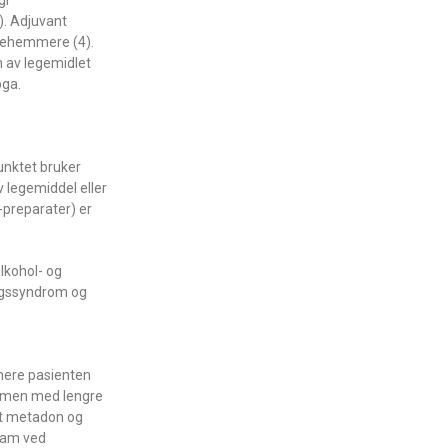
gi
4). Adjuvant
mpehemmere (4).
n av legemidlet
pga.
nktet bruker
 legemiddel eller
preparater) er
lkohol- og
ingssyndrom og
mere pasienten
, men med lengre
at metadon og
epam ved