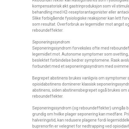
Reboundeffekter kan kategoriseres som fysiologiske
kompensatorisk økt gastrinproduksjon som vil stimulere 
behandling med H2-reseptorantagonister eller antac
Slike forbigående fysiologiske reaksjoner kan lett 
som resultat. Overforbruk av legemidler mot angst og 
reboundeffekter.
Seponeringssyndrom
Seponeringssyndrom forveksles ofte med reboundef
legemidlet mot. Autonome symptomer som svetting, svi
beslektet forbindelse bedrer symptomene. Rask avsl
forbundet med et seponeringssyndrom med svimmelhet
Begrepet abstinens brukes vanligvis om symptomer s
opioidabstinens dominerer klassisk seponeringssyndrom
abstinens, siden abstinensbegrepet også brukes om an
reboundeffekter.
Seponeringssyndrom (og reboundeffekter) unngås bes
grundig om hvilke plager seponering kan medføre. 
halveringstid, kan redusere plagene fordi legemiddel
buprenorfin er velegnet for nedtrapping ved opioidav