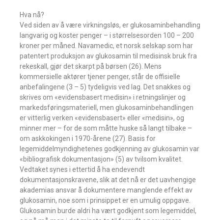
Hva nå?
Ved siden av å være virkningsløs, er glukosaminbehandling
langvarig og koster penger – i størrelsesorden 100 – 200
kroner per måned. Navamedic, et norsk selskap som har
patentert produksjon av glukosamin til medisinsk bruk fra
rekeskall, gjør det skarpt på børsen (26). Mens
kommersielle aktører tjener penger, står de offisielle
anbefalingene (3 – 5) tydeligvis ved lag. Det snakkes og
skrives om «evidensbasert medisin» i retningslinjer og
markedsføringsmateriell, men glukosaminbehandlingen
er vitterlig verken «evidensbasert» eller «medisin», og
minner mer – for de som måtte huske så langt tilbake –
om askkokingen i 1970-årene (27). Basis for
legemiddelmyndighetenes godkjenning av glukosamin var
«bibliografisk dokumentasjon» (5) av tvilsom kvalitet.
Vedtaket synes i ettertid å ha endevendt
dokumentasjonskravene, slik at det nå er det uavhengige
akademias ansvar å dokumentere manglende effekt av
glukosamin, noe som i prinsippet er en umulig oppgave.
Glukosamin burde aldri ha vært godkjent som legemiddel,