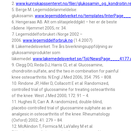
2.
www.kunnskapssenteret.no/filer/glukosamin_og_kondroitin.re
5. Berge M. Legemiddelanmeldelse:
glukosamin.
www.legemiddelverket.no/templates/InterPage__
6. Hengeraas AB. Alt om slitasjeleddgikt – her er de beste
rådene. Hjemmet 2005; nr. 34.
7. Legemiddelforbruket i Norge 2002 –
2006.
www.legemiddelforbruk.no
(1.4.2007).
8. Läkemedelsverket. Tre års biverkningsuppföljning av
glukosaminprodukter som
läkemedel.
www.lakemedelsverket.se/Tpl/NewsPage____4177.
9. Clegg DO, Reda DJ, Harris CL et al. Glucosamine,
chondroitin sulfate, and the two in combination for painful
knee osteoarthritis. N Engl J Med 2006; 354: 795 – 808.
10. Rindone JP, Hiller D, Collacott E et al. Randomized,
controlled trial of glucosamine for treating osteoarthritis
of the knee. West J Med 2000; 172: 91 – 4.
11. Hughes R, Carr A. A randomized, double-blind,
placebo-controlled trial of glucosamine sulphate as an
analgesic in osteoarthritis of the knee. Rheumatology
(Oxford) 2002; 41: 279 – 84.
12. McAlindon T, Formica M, LaValley M et al.