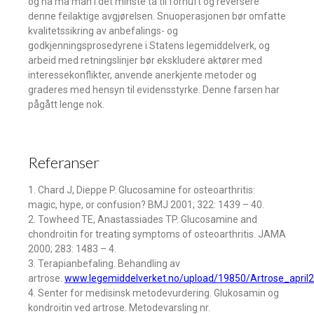
og nå må man i det minste ta til fornuft og reversere
denne feilaktige avgjørelsen. Snuoperasjonen bør omfatte
kvalitetssikring av anbefalings- og
godkjenningsprosedyrene i Statens legemiddelverk, og
arbeid med retningslinjer bør ekskludere aktører med
interessekonflikter, anvende anerkjente metoder og
graderes med hensyn til evidensstyrke. Denne farsen har
pågått lenge nok.
Referanser
1. Chard J, Dieppe P. Glucosamine for osteoarthritis:
magic, hype, or confusion? BMJ 2001; 322: 1439 – 40.
2. Towheed TE, Anastassiades TP. Glucosamine and
chondroitin for treating symptoms of osteoarthritis. JAMA
2000; 283: 1483 – 4.
3. Terapianbefaling. Behandling av
artrose.
www.legemiddelverket.no/upload/19850/Artrose_april
4. Senter for medisinsk metodevurdering. Glukosamin og
kondroitin ved artrose. Metodevarsling nr.