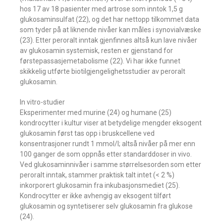
hos 17 av 18 pasienter med artrose som inntok 1,5 g
glukosaminsulfat (22), og det har nettopp tilkommet data
som tyder på at liknende nivåer kan måles i synovialvæske
(23). Etter peroralt inntak gjenfinnes altså kun lave nivåer
av glukosamin systemisk, resten er gjenstand for
førstepassasjemetabolisme (22). Vi har ikke funnet
skikkelig utførte biotilgjengelighetsstudier av peroralt
glukosamin.
In vitro-studier
Eksperimenter med murine (24) og humane (25)
kondrocytter i kultur viser at betydelige mengder eksogent
glukosamin først tas opp i bruskcellene ved
konsentrasjoner rundt 1 mmol/l; altså nivåer på mer enn
100 ganger de som oppnås etter standarddoser in vivo.
Ved glukosaminnivåer i samme størrelsesorden som etter
peroralt inntak, stammer praktisk talt intet (< 2 %)
inkorporert glukosamin fra inkubasjonsmediet (25).
Kondrocytter er ikke avhengig av eksogent tilført
glukosamin og syntetiserer selv glukosamin fra glukose
(24).