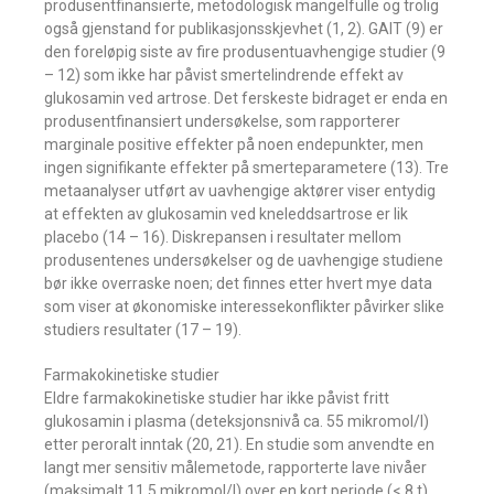
produsentfinansierte, metodologisk mangelfulle og trolig
også gjenstand for publikasjonsskjevhet (1, 2). GAIT (9) er
den foreløpig siste av fire produsentuavhengige studier (9
– 12) som ikke har påvist smertelindrende effekt av
glukosamin ved artrose. Det ferskeste bidraget er enda en
produsentfinansiert undersøkelse, som rapporterer
marginale positive effekter på noen endepunkter, men
ingen signifikante effekter på smerteparametere (13). Tre
metaanalyser utført av uavhengige aktører viser entydig
at effekten av glukosamin ved kneleddsartrose er lik
placebo (14 – 16). Diskrepansen i resultater mellom
produsentenes undersøkelser og de uavhengige studiene
bør ikke overraske noen; det finnes etter hvert mye data
som viser at økonomiske interessekonflikter påvirker slike
studiers resultater (17 – 19).
Farmakokinetiske studier
Eldre farmakokinetiske studier har ikke påvist fritt
glukosamin i plasma (deteksjonsnivå ca. 55 mikromol/l)
etter peroralt inntak (20, 21). En studie som anvendte en
langt mer sensitiv målemetode, rapporterte lave nivåer
(maksimalt 11,5 mikromol/l) over en kort periode (< 8 t)