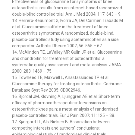
Effectiveness of glucosamine for symptoms of knee
osteoarthritis: results from an internet-based randomized
double-blind controlled trial. Am J Med 2004; 117: 643 – 9.
13. Herrero-Beaumont G, Ivorra JA, Del Carmen Trabado M
et al. Glucosamine sulfate in the treatment of knee
osteoarthritis symptoms: A randomized, double-blind,
placebo-controlled study using acetaminophen as a side
comparator. Arthritis Rheum 2007; 56: 555 – 67.
14. McAlindon TE, LaValley MP, Gulin JP et al. Glucosamine
and chondroitin for treatment of osteoarthritis: a
systematic quality assessment and meta-analysis. JAMA
2000; 283: 1469 – 75.
15. Towheed TE, Maxwell L, Anastassiades TP et al.
Glucosamine therapy for treating osteoarthritis. Cochrane
Database Syst Rev 2005: CD002946.
16. Bjordal JM, Klovning A, Ljunggren AE et al. Short-term
efficacy of pharmacotherapeutic intervensions on
osteoarthritic knee pain: a meta-analysis of randomised
placebo-controlled trials. Eur J Pain 2007; 11: 125 – 38.
17. Kjærgard LL, Als-Nielsen B. Association between
competing interests and authors” conclusions:
epidemiological study of randomised clinical trials