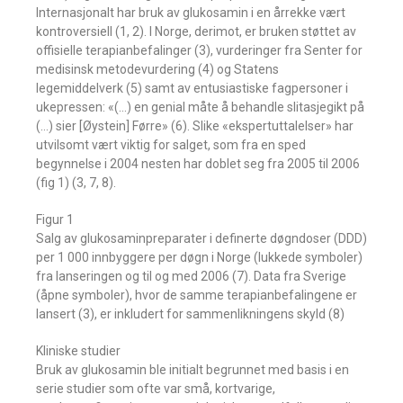
Internasjonalt har bruk av glukosamin i en årrekke vært
kontroversiell (1, 2). I Norge, derimot, er bruken støttet av
offisielle terapianbefalinger (3), vurderinger fra Senter for
medisinsk metodevurdering (4) og Statens
legemiddelverk (5) samt av entusiastiske fagpersoner i
ukepressen: «(…) en genial måte å behandle slitasjegikt på
(…) sier [Øystein] Førre» (6). Slike «ekspertuttalelser» har
utvilsomt vært viktig for salget, som fra en sped
begynnelse i 2004 nesten har doblet seg fra 2005 til 2006
(fig 1) (3, 7, 8).
Figur 1
Salg av glukosaminpreparater i definerte døgndoser (DDD)
per 1 000 innbyggere per døgn i Norge (lukkede symboler)
fra lanseringen og til og med 2006 (7). Data fra Sverige
(åpne symboler), hvor de samme terapianbefalingene er
lansert (3), er inkludert for sammenlikningens skyld (8)
Kliniske studier
Bruk av glukosamin ble initialt begrunnet med basis i en
serie studier som ofte var små, kortvarige,