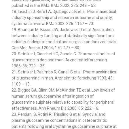
published in the BMJ. BMJ 2002; 325: 249 – 52.
18. Lexchin J, Bero LA, Djulbegovic B et al. Pharmaceutical
industry sponsorship and research outcome and quality:
systematic review. BMJ 2003; 326: 1167 – 70.
19. Bhandari M, Busse JW, Jackowski D et al. Association
between industry funding and statistically significant pro-
industry findings in medical and surgical randomized trials.
Can Med Assoc J 2004; 170: 477 – 80.
20. Setnikar I, Giacchetti C, Zanolo G. Pharmacokinetics of
glucosamine in dog and man. Arzneimittelforschung
1986; 36: 729 – 35.
21. Setnikar I, Palumbo R, Canali S et al. Pharmacokinetics
of glucosamine in man. Arzneimittelforschung 1993; 43:
1109 – 13.
22. Biggee BA, Blinn CM, McAlindon TE et al. Low levels of
human serum glucosamine after ingestion of
glucosamine sulphate relative to capability for peripheral
effectiveness. Ann Rheum Dis 2006; 65: 222 – 6.
23. Persiani S, Rotini R, Trisolino G et al. Synovial and
plasma glucosamine concentrations in osteoarthritic
patients following oral crystalline glucosamine sulphate at