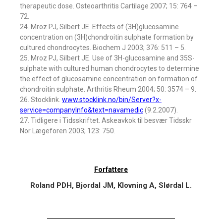
therapeutic dose. Osteoarthritis Cartilage 2007; 15: 764 –
72.
24. Mroz PJ, Silbert JE. Effects of (3H)glucosamine
concentration on (3H)chondroitin sulphate formation by
cultured chondrocytes. Biochem J 2003; 376: 511 – 5.
25. Mroz PJ, Silbert JE. Use of 3H-glucosamine and 35S-
sulphate with cultured human chondrocytes to determine
the effect of glucosamine concentration on formation of
chondroitin sulphate. Arthritis Rheum 2004; 50: 3574 – 9.
26. Stocklink.
www.stocklink.no/bin/Server?x-
service=companyInfo&text=navamedic
(9.2.2007).
27. Tidligere i Tidsskriftet. Askeavkok til besvær Tidsskr
Nor Lægeforen 2003; 123: 750.
Forfattere
Roland PDH, Bjordal JM, Klovning A, Slørdal L.