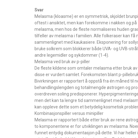
Svar
Melasma (kloasme) er en symmetrisk, skjoldet brunpi
oftest i ansiktet, men kan forekomme i nakken og på ar
melasma, men hos de fleste normaliseres huden gradvis
tilfeller av melasma i familien. Alle folkeraser kan
sammenlignet med kaukasiere. Eksponering for sollys og
bruke solkrem som blokkerer både UVA- og UVB-stråler
andre legemidler og sykdommer (1-4).
Melasma ved bruk av p-piller
De fleste kildene som omtaler melasma etter bruk av p-
disse er vurdert samlet. Forekomsten blant p-pillebruker
Bivirkningen er rapportert å oppstå fra én måned til n
behandlingslengden og totalmengde østrogen og proges
overdreven soling predisponerer. Hyperpigmenteringen
men det kan ta lengre tid sammenlignet med melasma 
kan oppleve dette som et betydelig kosmetisk problem
Kombinasjonspiller versus minipiller
Melasma er rapportert både etter bruk av rene østrog
to komponentene er for utviklingen av melasma. Noen 
funnet entydig dokumentasjon på dette. Vi har heller 