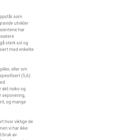
oppstår som
ravide utvikler
asientene har
asiatere
gå sterk sol og
siert med enkelte
iller, eller om
pesifisert (5,6).
med
økt risiko og
r seponering,
ent, og mange
t hvor viktige de
en vi har ikke
d bruk av