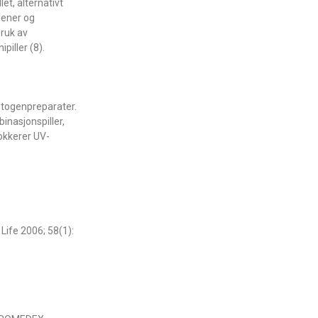
et, alternativt
gener og
bruk av
piller (8).
estogenpreparater.
inasjonspiller,
lokkerer UV-
ife 2006; 58(1):