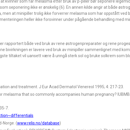
gir at kvinner som får melasma etter bruk av p-piller bør seponere legemidl
om seponering ikke er ønskelig (6). En annen kilde angir at både østro
 men at minipiller trolig ikke forverrer melasma som har oppstått ved 
igmenteringen heller ikke forsvinner under pågående behandling med mini
og er rapportert både ved bruk av rene østrogenpreparater og rene prog
ne bivirkningen er lavere ved bruk av minipiller sammenlignet med komb
ktigste tiltaket vil uansett være å unngå sterk sol og bruke solkrem som b
ation and treatment. J Eur Acad Dermatol Venereol 1995; 4: 217-23.
 for melasma that so commonly accompanies human pregnancy? IUBMB L
35-7.
ion~differentials
d-Norge. (
www.relis.no/database
)