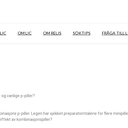
LIC
OM LIC
OM RELIS
SÖKTIPS
FRÅGA TILL L
og vanlige p-piller?
asjons p-piller. Legen har sjekket preparatomtalene for flere minipiller
effekt av kombinasjonspiller?