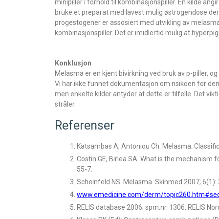
minipiller i forhold til kombinasjonspiller. En kilde an
bruke et preparat med lavest mulig østrogendose ders
progestogener er assosiert med utvikling av melasma,
kombinasjonspiller. Det er imidlertid mulig at hyperp
Konklusjon
Melasma er en kjent bivirkning ved bruk av p-piller, 
Vi har ikke funnet dokumentasjon om risikoen for den
men enkelte kilder antyder at dette er tilfelle. Det vi
stråler.
Referenser
Katsambas A, Antoniou Ch. Melasma. Classific
Costin GE, Birlea SA. What is the mechanism
55-7.
Scheinfeld NS. Melasma. Skinmed 2007; 6(1): 
www.emedicine.com/derm/topic260.htm#sect
RELIS database 2006; spm.nr. 1306, RELIS Nor