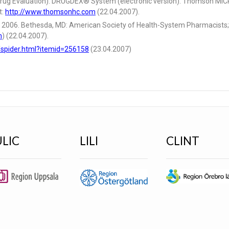
(Drug Evaluation). DRUGDEX® System (electronic version). Thomson M
t:
http://www.thomsonhc.com
(22.04.2007).
 2006. Bethesda, MD: American Society of Health-System Pharmacists; 
m
) (22.04.2007).
/spider.html?itemid=256158
(23.04.2007)
ULIC
LILI
CLINT