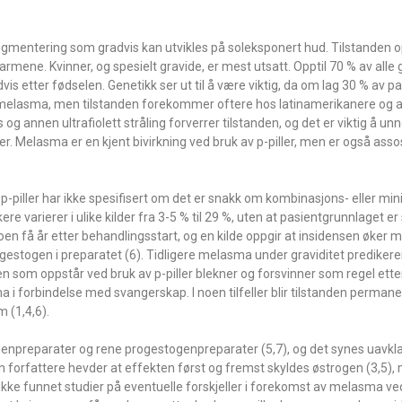
gmentering som gradvis kan utvikles på soleksponert hud. Tilstanden 
mene. Kvinner, og spesielt gravide, er mest utsatt. Opptil 70 % av alle g
 etter fødselen. Genetikk ser ut til å være viktig, da om lag 30 % av p
 få melasma, men tilstanden forekommer oftere hos latinamerikanere og 
 annen ultrafiolett stråling forverrer tilstanden, og det er viktig å unn
. Melasma er en kjent bivirkning ved bruk av p-piller, men er også asso
piller har ikke spesifisert om det er snakk om kombinasjons- eller minip
e varierer i ulike kilder fra 3-5 % til 29 %, uten at pasientgrunnlaget er s
oen få år etter behandlingsstart, og en kilde oppgir at insidensen øker 
togen i preparatet (6). Tidligere melasma under graviditet predikerer 
 som oppstår ved bruk av p-piller blekner og forsvinner som regel ette
i forbindelse med svangerskap. I noen tilfeller blir tilstanden perman
 (1,4,6).
enpreparater og rene progestogenpreparater (5,7), og det synes uavklar
forfattere hevder at effekten først og fremst skyldes østrogen (3,5), m
ikke funnet studier på eventuelle forskjeller i forekomst av melasma ve