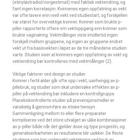
(etinyløstradiol/norgestimat) med faktisk vektendring, og
fant ingen korrelasjon. Kvinnenes egen oppfatning av vekt
var ofte lavere enn reell vekt ved studiestart, og forskjellen
var størst for overvektige kvinner. Kvinner som brukte p-
piller rapporterte oftere om vektoppgang enn kvinner som
brukte vaginalring. Vektmålinger viste imidlertid ingen
forskjell mellom gruppene, og ingen av gruppene endret
vekt ut fra basisvekten i løpet av de tre månedene studien
varte. Studien viser at kvinners egen oppfatning av vekt og
vektendring bør kontrolleres med vektmålinger (2).
Viktige faktorer ved design av studier
Kvinner i fertil alder går ofte opp i vekt, uavhengig av p-
pillebruk, og studier som skal undersøke effekten av p-
piller på vektendring bør inkludere en kontrollgruppe.
Placebokontrollerte studier på prevensjonsmidler er
vanskelig å gjennomføre av etiske hensyn.
Sammenligning mellom to eller flere preparater
kompliseres ved det store utvalget av ulike kombinasjoner
av p-piller både når det gjelder dose og type progestin, og
generaliserbarheten av resultatene blir usikker. De fleste
studiene som har undersøkt vektøkning ved bruk av