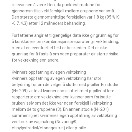
relevansen å være liten, da punktestimatene for
gjennomsnittlig vektforskjell mellom gruppene var små.
Den største gjennomsnittlige forskjellen var 1,8 kg (95 % KI
-0,7, 4,3) etter 12 måneders behandling.
Forfatterne angir at tilgjengelige data ikke gir grunnlag for
å konkludere om kombinasjonspreparater gir vektendring,
men at en eventuell effekt er beskjeden. Det er ikke
grunnlag for å fastslå om noen preparater gir større risiko
for vektøkning enn andre.
Kvinners oppfatning av egen vektøkning
Kvinners oppfatning av egen vektøkning har stor
betydning for om de velger å slutte med p-piller. En studie
(N= 209) viste at kvinner som sluttet med p-piller oftere
rapporterte om vektøkning enn kvinner som fortsatte
bruken, selv om det ikke var noen forskjell i vektøkning
mellom de to gruppene (3). En annen studie (N=201)
sammenlignet kvinnenes egen oppfatning av vektøkning
ved bruk av vaginalring (Nuvaring®,
etinyløstradiol/etonogestrel) eller p-pille