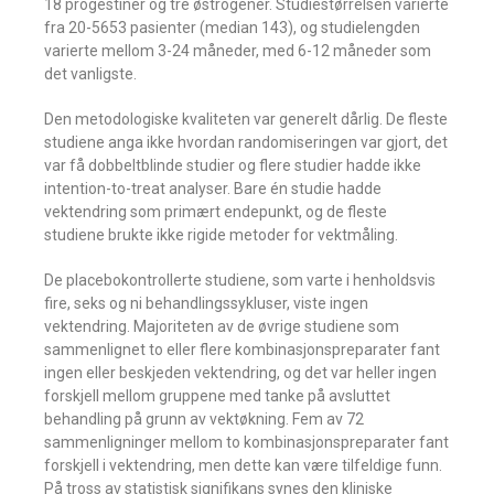
18 progestiner og tre østrogener. Studiestørrelsen varierte
fra 20-5653 pasienter (median 143), og studielengden
varierte mellom 3-24 måneder, med 6-12 måneder som
det vanligste.
Den metodologiske kvaliteten var generelt dårlig. De fleste
studiene anga ikke hvordan randomiseringen var gjort, det
var få dobbeltblinde studier og flere studier hadde ikke
intention-to-treat analyser. Bare én studie hadde
vektendring som primært endepunkt, og de fleste
studiene brukte ikke rigide metoder for vektmåling.
De placebokontrollerte studiene, som varte i henholdsvis
fire, seks og ni behandlingssykluser, viste ingen
vektendring. Majoriteten av de øvrige studiene som
sammenlignet to eller flere kombinasjonspreparater fant
ingen eller beskjeden vektendring, og det var heller ingen
forskjell mellom gruppene med tanke på avsluttet
behandling på grunn av vektøkning. Fem av 72
sammenligninger mellom to kombinasjonspreparater fant
forskjell i vektendring, men dette kan være tilfeldige funn.
På tross av statistisk signifikans synes den kliniske