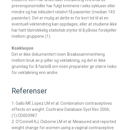
prevensjonsmidler har fulgt kvinnene i seks sykluser eller
mindre og har inkludert relativt få pasienter (median 143
pasienter). Det er mulig at dette er for kort tid til at en
eventuell vektendring kan oppdages, eller at studiene ikke
har hatt tilstrekkelig statistisk styrke til å påvise forskjeller
mellom gruppene (1).
Konklusjon
Det er ikke dokumentert noen årsakssammenheng
mellom bruk av p-piller og vektøkning, og det er ikke
grunnlag for å fastslå om noen preparater gir større risiko
for vektøkning enn andre.
Referenser
1. Gallo MF, Lopez LM et al. Combination contraceptives:
effects on weight. Cochrane Database Syst Rev 2006;
(1):CD003987.
2. O’Connell KJ, Osborne LM et al. Measured and reported
weight change for women using a vaginal contraceptive