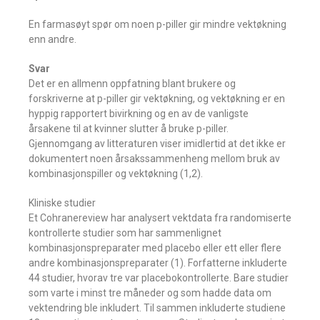
En farmasøyt spør om noen p-piller gir mindre vektøkning
enn andre.
Svar
Det er en allmenn oppfatning blant brukere og
forskriverne at p-piller gir vektøkning, og vektøkning er en
hyppig rapportert bivirkning og en av de vanligste
årsakene til at kvinner slutter å bruke p-piller.
Gjennomgang av litteraturen viser imidlertid at det ikke er
dokumentert noen årsakssammenheng mellom bruk av
kombinasjonspiller og vektøkning (1,2).
Kliniske studier
Et Cohranereview har analysert vektdata fra randomiserte
kontrollerte studier som har sammenlignet
kombinasjonspreparater med placebo eller ett eller flere
andre kombinasjonspreparater (1). Forfatterne inkluderte
44 studier, hvorav tre var placebokontrollerte. Bare studier
som varte i minst tre måneder og som hadde data om
vektendring ble inkludert. Til sammen inkluderte studiene