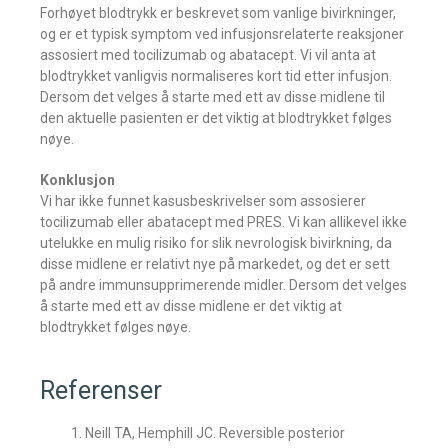
Forhøyet blodtrykk er beskrevet som vanlige bivirkninger,
og er et typisk symptom ved infusjonsrelaterte reaksjoner
assosiert med tocilizumab og abatacept. Vi vil anta at
blodtrykket vanligvis normaliseres kort tid etter infusjon.
Dersom det velges å starte med ett av disse midlene til
den aktuelle pasienten er det viktig at blodtrykket følges
nøye.
Konklusjon
Vi har ikke funnet kasusbeskrivelser som assosierer
tocilizumab eller abatacept med PRES. Vi kan allikevel ikke
utelukke en mulig risiko for slik nevrologisk bivirkning, da
disse midlene er relativt nye på markedet, og det er sett
på andre immunsupprimerende midler. Dersom det velges
å starte med ett av disse midlene er det viktig at
blodtrykket følges nøye.
Referenser
Neill TA, Hemphill JC. Reversible posterior