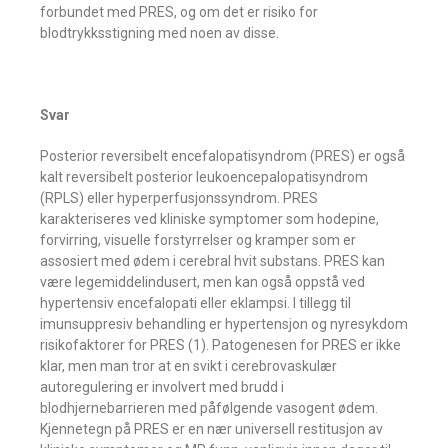
forbundet med PRES, og om det er risiko for
blodtrykksstigning med noen av disse.
Svar
Posterior reversibelt encefalopatisyndrom (PRES) er også
kalt reversibelt posterior leukoencepalopatisyndrom
(RPLS) eller hyperperfusjonssyndrom. PRES
karakteriseres ved kliniske symptomer som hodepine,
forvirring, visuelle forstyrrelser og kramper som er
assosiert med ødem i cerebral hvit substans. PRES kan
være legemiddelindusert, men kan også oppstå ved
hypertensiv encefalopati eller eklampsi. I tillegg til
imunsuppresiv behandling er hypertensjon og nyresykdom
risikofaktorer for PRES (1). Patogenesen for PRES er ikke
klar, men man tror at en svikt i cerebrovaskulær
autoregulering er involvert med brudd i
blodhjernebarrieren med påfølgende vasogent ødem.
Kjennetegn på PRES er en nær universell restitusjon av