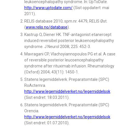
leukoencephalopathy syndrome. In: UpToDate.
http://www.uptodate.com/
(Sist oppdatert: mai
2011).
RELIS database 2010; spm.nr. 4479, RELIS Øst.
(
www.relis.no/database
).
Kastrup O, Diener HK. TNF-antagonist etanercept
induced reversibel posterior leukoencephalopathy
syndrome. J Neurol 2008; 225: 452-3.
Mavragani CP, Vlachoyiannopoulos PG et al. A case
of reversible posterior leucoencephalopathy
syndrome after rituximab infusion. Rheumatology
(Oxford) 2004; 43(11): 1450-1.
Statens legemiddelverk. Preparatomtale (SPC)
RoActemra.
http://www.legemiddelverket.no/legemiddelsok
(Sist endret: 18.03.2011).
Statens legemiddelverk. Preparatomtale (SPC)
Orencia.
http://www.legemiddelverket.no/legemiddelsok
(Sist endret: 01.07.2010).