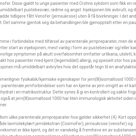
onofer. Disse gjaldt to unge pasienter med Crohns sykdom som fikk en re
 umiddelbart pustebesvær, rødme og angst. Injeksjonen ble avbrutt, og 
tidligere fått Venofer (jernsukrose) uten å få bivirkninger. I det andre
rt. Det samme gjentok seg da behandlingen ble gjenopptatt etter en pa
mme i forbindelse med tilførsel av parenterale jernpreparater, men de 
etter start av injeksjonen, mest vanlig i form av pustebesvær og/eller k
alvorlige symptomer på akutt overfølsomhet omfatter urtikaria, utslett, 
 økt hos pasienter med kjent (legemiddel) allergi, og spesielt stor hos 
ksjonen må umiddelbart avbrytes hvis det oppstår tegn til en anafylaktoi
mmenligner fysikalsk/kjemiske egenskaper for jern(III)isomaltosid 1000
re parenterale jernforbindelser som har en kjerne av jern omgitt av et kar
bohydrat i en matriksstruktur. Dette synes å gi en kontrollert og sakte fri
ngir også at jern(III)isomaltosid 1000 har liten immunologisk aktivitet siden
ner.
ellom ulike parenterale jernpreparater hva gjelder sikkerhet (4). Kort o
både lavmolekylært jerndekstran (CosmoFer), jernsukrose (venofer) og
forekomst er ikke kjent, og det er vanskelig å fremheve en av substanse