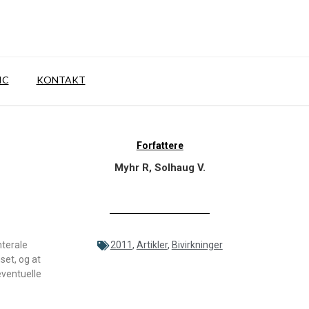
IC
KONTAKT
Forfattere
Myhr R, Solhaug V.
nterale
2011
,
Artikler
,
Bivirkninger
set, og at
eventuelle