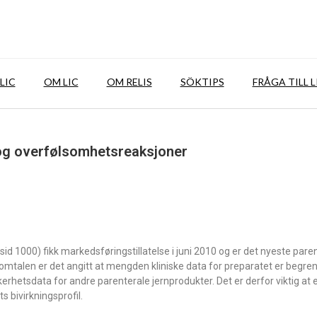
LIC
OM LIC
OM RELIS
SÖKTIPS
FRÅGA TILL L
 og overfølsomhetsreaksjoner
id 1000) fikk markedsføringstillatelse i juni 2010 og er det nyeste pare
omtalen er det angitt at mengden kliniske data for preparatet er begren
erhetsdata for andre parenterale jernprodukter. Det er derfor viktig at 
 bivirkningsprofil.