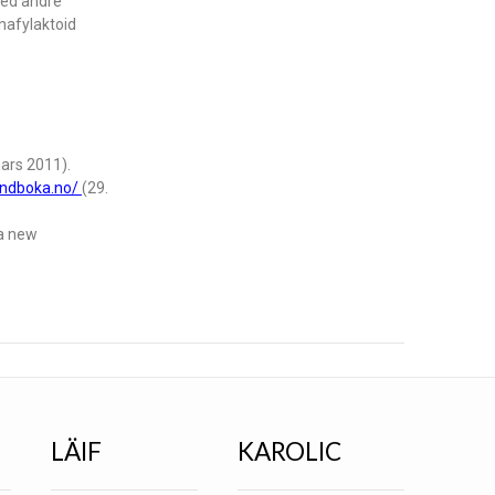
med andre
anafylaktoid
mars 2011).
andboka.no/
(29.
 a new
LÄIF
KAROLIC