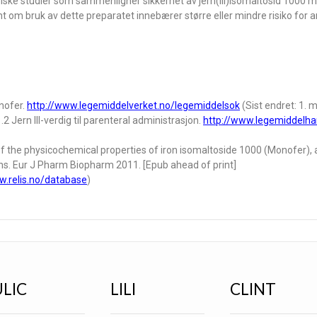
iniske studier som sammenligner sikkerhet av jern(III)isomaltosid 1000 
nt om bruk av dette preparatet innebærer større eller mindre risiko for 
nofer.
http://www.legemiddelverket.no/legemiddelsok
(Sist endret: 1. 
 Jern III-verdig til parenteral administrasjon.
http://www.legemiddelh
f the physicochemical properties of iron isomaltoside 1000 (Monofer),
ions. Eur J Pharm Biopharm 2011. [Epub ahead of print]
.relis.no/database
)
ULIC
LILI
CLINT