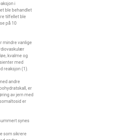
aksjon i
det ble behandlet
 tilfellet ble
use på 10
er mindre vanlige
ardiovaskulær
kløe, kvalme og
pasienter med
d reaksjon (1).
 med andre
bohydratskall, er
gjøring av jern med
 isomaltosid er
ppsummert synes
ne som sikrere