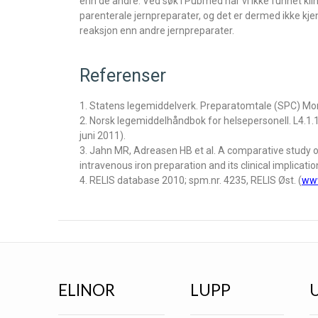
enn de andre. Ved søk i Pubmed har vi ikke funnet kl
parenterale jernpreparater, og det er dermed ikke kje
reaksjon enn andre jernpreparater.
Referenser
1. Statens legemiddelverk. Preparatomtale (SPC) Mo
2. Norsk legemiddelhåndbok for helsepersonell. L4.1.1.2
juni 2011).
3. Jahn MR, Adreasen HB et al. A comparative study o
intravenous iron preparation and its clinical implicat
4. RELIS database 2010; spm.nr. 4235, RELIS Øst. (
www
ELINOR
LUPP