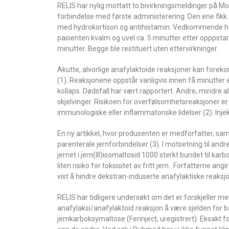
RELIS har nylig mottatt to bivirkningsmeldinger på M
forbindelse med første administerering. Den ene fikk
med hydrokortison og antihistamin. Vedkommende hadde 
pasienten kvalm og uvel ca. 5 minutter etter opppsta
minutter. Begge ble restituert uten ettervirkninger.
Akutte, alvorlige anafylaktoide reaksjoner kan foreko
(1). Reaksjonene oppstår vanligvis innen få minutter 
kollaps. Dødsfall har vært rapportert. Andre, mindre 
skjelvinger. Risikoen for overfølsomhetsreaksjoner er
immunologiske eller inflammatoriske lidelser (2). Inje
En ny artikkel, hvor produsenten er medforfatter, sa
parenterale jernforbindelser (3). I motsetning til and
jernet i jern(III)isomaltosid 1000 sterkt bundet til kar
liten risiko for toksisitet av fritt jern.. Forfatterne a
vist å hindre dekstran-induserte anafylaktiske reaksjo
RELIS har tidligere undersøkt om det er forskjeller m
anafylaksi/anafylaktoid reaksjon å være sjelden for 
jernkarboksymaltose (Ferinject, uregistrert). Eksakt 