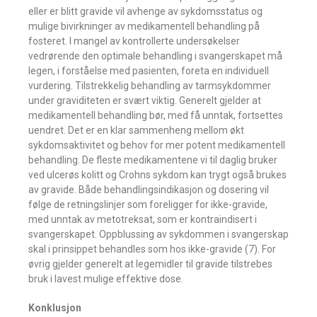
eller er blitt gravide vil avhenge av sykdomsstatus og
mulige bivirkninger av medikamentell behandling på
fosteret. I mangel av kontrollerte undersøkelser
vedrørende den optimale behandling i svangerskapet må
legen, i forståelse med pasienten, foreta en individuell
vurdering. Tilstrekkelig behandling av tarmsykdommer
under graviditeten er svært viktig. Generelt gjelder at
medikamentell behandling bør, med få unntak, fortsettes
uendret. Det er en klar sammenheng mellom økt
sykdomsaktivitet og behov for mer potent medikamentell
behandling. De fleste medikamentene vi til daglig bruker
ved ulcerøs kolitt og Crohns sykdom kan trygt også brukes
av gravide. Både behandlingsindikasjon og dosering vil
følge de retningslinjer som foreligger for ikke-gravide,
med unntak av metotreksat, som er kontraindisert i
svangerskapet. Oppblussing av sykdommen i svangerskap
skal i prinsippet behandles som hos ikke-gravide (7). For
øvrig gjelder generelt at legemidler til gravide tilstrebes
bruk i lavest mulige effektive dose.
Konklusjon