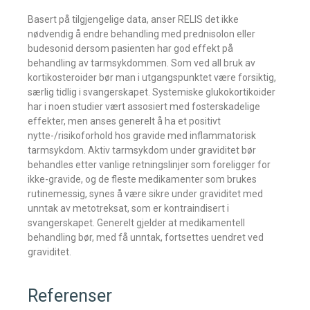
Basert på tilgjengelige data, anser RELIS det ikke
nødvendig å endre behandling med prednisolon eller
budesonid dersom pasienten har god effekt på
behandling av tarmsykdommen. Som ved all bruk av
kortikosteroider bør man i utgangspunktet være forsiktig,
særlig tidlig i svangerskapet. Systemiske glukokortikoider
har i noen studier vært assosiert med fosterskadelige
effekter, men anses generelt å ha et positivt
nytte-/risikoforhold hos gravide med inflammatorisk
tarmsykdom. Aktiv tarmsykdom under graviditet bør
behandles etter vanlige retningslinjer som foreligger for
ikke-gravide, og de fleste medikamenter som brukes
rutinemessig, synes å være sikre under graviditet med
unntak av metotreksat, som er kontraindisert i
svangerskapet. Generelt gjelder at medikamentell
behandling bør, med få unntak, fortsettes uendret ved
graviditet.
Referenser