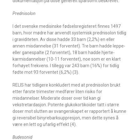
dokumentasjon på dose generelt sparsomt beskrevet.
Prednisolon
I det svenske medisinske fødselsregisteret finnes 1497
barn, hvor mødre har anvendt systemisk prednisolon tidlig
i graviditeten. Av disse hadde 33 barn (2,2%) en eller
annen misdannelse (31 forventet). Tre barn hadde leppe-
eller ganespalte (2 forventet), 18 barn hadde hjerte-
karmisdannelser (10-11 forventet), noe som er en klart
forhøyet frekvens. I tillegg var 243 barn (16%) for tidlig
fødte mot 93 forventet (6,2%) (3).
RELIS har tidligere konkludert med at prednisolon brukt
etter første trimester medfører liten risiko for
misdannelser. Moderate doser over tid kan gi
vekstretardasjon. Potente glukokortikoider tatt i større
doser mot slutten av svangerskapet er rapportert å kunne
gi reversibel binyrebarksuppresjon, men dette synes å
være en lett og ufarlig effekt (4).
Budesonid