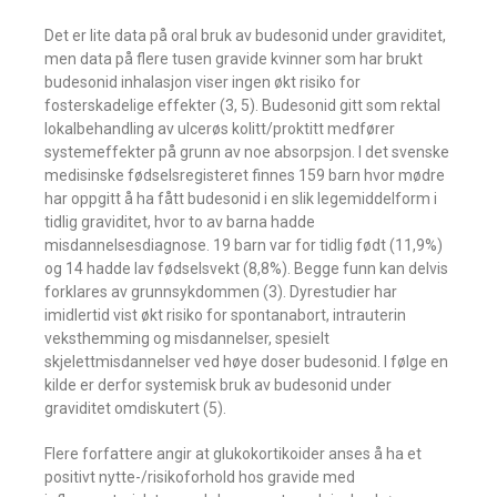
Det er lite data på oral bruk av budesonid under graviditet,
men data på flere tusen gravide kvinner som har brukt
budesonid inhalasjon viser ingen økt risiko for
fosterskadelige effekter (3, 5). Budesonid gitt som rektal
lokalbehandling av ulcerøs kolitt/proktitt medfører
systemeffekter på grunn av noe absorpsjon. I det svenske
medisinske fødselsregisteret finnes 159 barn hvor mødre
har oppgitt å ha fått budesonid i en slik legemiddelform i
tidlig graviditet, hvor to av barna hadde
misdannelsesdiagnose. 19 barn var for tidlig født (11,9%)
og 14 hadde lav fødselsvekt (8,8%). Begge funn kan delvis
forklares av grunnsykdommen (3). Dyrestudier har
imidlertid vist økt risiko for spontanabort, intrauterin
veksthemming og misdannelser, spesielt
skjelettmisdannelser ved høye doser budesonid. I følge en
kilde er derfor systemisk bruk av budesonid under
graviditet omdiskutert (5).
Flere forfattere angir at glukokortikoider anses å ha et
positivt nytte-/risikoforhold hos gravide med