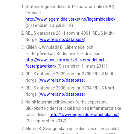
Statens legemiddelverk. Preparatomtale (SPC)
Entocort.
http://www.legemiddelverket.no/legemiddelsok
(Sist endret: 10. juli 2012).
RELIS database 2011 spm.nr. 4061, RELIS Midt-
Norge. (
www.relis.no/database
)
Källén K, Winbladh B. Läkemedel och
fosterpåverkan. Budesonid/prednisolon.
http://www.janusinfo.se/v/Lakemedel-och-
fosterpaverkan/
(Sist endret: 1. mars 2011).
RELIS database 2009; spm.nr. 3298, RELIS Midt-
Norge. (
www.relis.no/database
)
RELIS database 2008; spm.nr. 1794, RELIS Nord-
Norge. (
www.relis.no/database
)
Norsk legemiddelhåndbok for helsepersonell.
Glukokortikoider for lokal bruk ved inflammatoriske
tarmlidelser.
http://www.legemiddelhandboka.no/
(20. september 2012).
Moum B. Svangerskap og fødsel ved ulcerøs kolitt