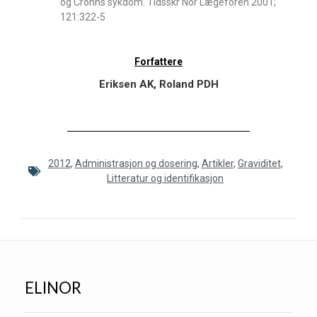
og Crohns sykdom. Tidsskr Nor Lægeforen 2001;
121:322-5
Forfattere
Eriksen AK, Roland PDH
2012
,
Administrasjon og dosering
,
Artikler
,
Graviditet
,
Litteratur og identifikasjon
ELINOR