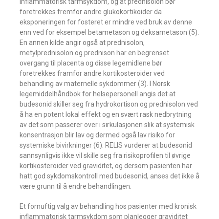
inflammatorisk tarmsykdom, og at prednisolon bør
foretrekkes fremfor andre glukokortikoider da
eksponeringen for fosteret er mindre ved bruk av denne
enn ved for eksempel betametason og deksametason (5).
En annen kilde angir også at prednisolon,
metylprednisolon og prednison har en begrenset
overgang til placenta og disse legemidlene bør
foretrekkes framfor andre kortikosteroider ved
behandling av maternelle sykdommer (3). I Norsk
legemiddelhåndbok for helsepersonell angis det at
budesonid skiller seg fra hydrokortison og prednisolon ved
å ha en potent lokal effekt og en svært rask nedbrytning
av det som passerer over i sirkulasjonen slik at systemisk
konsentrasjon blir lav og dermed også lav risiko for
systemiske bivirkninger (6). RELIS vurderer at budesonid
sannsynligvis ikke vil skille seg fra risikoprofilen til øvrige
kortikosteroider ved graviditet, og dersom pasienten har
hatt god sykdomskontroll med budesonid, anses det ikke å
være grunn til å endre behandlingen.
Et fornuftig valg av behandling hos pasienter med kronisk
inflammatorisk tarmsykdom som planlegger graviditet