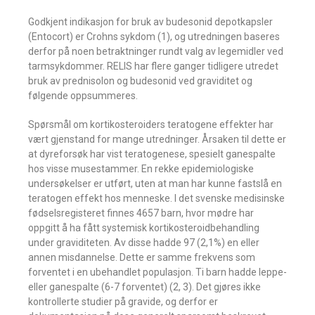
Godkjent indikasjon for bruk av budesonid depotkapsler
(Entocort) er Crohns sykdom (1), og utredningen baseres
derfor på noen betraktninger rundt valg av legemidler ved
tarmsykdommer. RELIS har flere ganger tidligere utredet
bruk av prednisolon og budesonid ved graviditet og
følgende oppsummeres.
Spørsmål om kortikosteroiders teratogene effekter har
vært gjenstand for mange utredninger. Årsaken til dette er
at dyreforsøk har vist teratogenese, spesielt ganespalte
hos visse musestammer. En rekke epidemiologiske
undersøkelser er utført, uten at man har kunne fastslå en
teratogen effekt hos menneske. I det svenske medisinske
fødselsregisteret finnes 4657 barn, hvor mødre har
oppgitt å ha fått systemisk kortikosteroidbehandling
under graviditeten. Av disse hadde 97 (2,1%) en eller
annen misdannelse. Dette er samme frekvens som
forventet i en ubehandlet populasjon. Ti barn hadde leppe-
eller ganespalte (6-7 forventet) (2, 3). Det gjøres ikke
kontrollerte studier på gravide, og derfor er