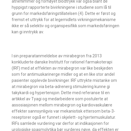
atrieflimmer og forhøyet blodtrykk var også blant de
hyppigst rapporterte bivirkningene i studiene som lå til
grunn for markedsføringstillatelsen (4). Dette er først og
fremst et uttrykk for at legemidlets virkningsmekanisme
ikke er så selektiv og organspesifikk som markedsføringen
kan gi inntrykk av.
I sin preparatanmeldelse av mirabegron fra 2013
konkluderte danske Institutt for rationel farmakoterapi
(IRF) med at effekten av mirabegron var like beskjeden
som for antimuskarinerge midler og at en like stor andel
pasienter opplevde bivirkninger. IRF uttrykte mistanke om
at mirabegron via beta-adrenerg stimulering kunne gi
takykardi og hypertensjon. Dette med referanse til en
artikkel av Tyagi og medarbeidere som postulerte at
assosiasjonen mellom mirabegron og kardiovaskulære
effekter sannsynligvis var mekanistisk ettersom beta-3-
reseptorer også er funnet i skjelett- og hjertemuskulatur.
IRFs samlede vurdering var derfor at indikasjonen for
urologiske spasmolytika bør vurderes nøye, da effekten er