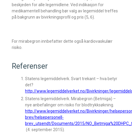
beskjeden for alle legemidlene. Ved indikasjon for
medikamentell behandling bør valg av legemiddel treffes
på bakgrunn av bivirkningsprofil og pris (5, 6).
For mirabegron innbefatter dette også kardiovaskulær
risiko.
Referenser
Statens legemiddelverk. Svart trekant – hva betyr
det?
http://www.legemiddelverket.no/Bivirkninger/legemiddel
Statens legemiddelverk. Mirabegron (Betmiga) –
nye anbefalinger om risiko for blodtrykksøkning.
http://www.legemiddelverket.no/Bivirkninger/helseperson
brev/helsepersonell-
brev_utsendt/Documents/2015/NO_Betmiga%20DHPC_fi
(4. september 2015).