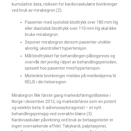
kumulative data, risikoen for kardiovaskulære bivirkninger
ved bruk av mirabegron (2):
Pasienter med systolisk blodtrykk over 180 mm Hg
eller diastolisk blodtrykk over 110 mm Hg skal ikke
bruke mirabegron.
Seponer mirabegron dersom pasienter utvikler
alvorlig, ukontrollert hypertensjon.
Mål blodtrykket før behandlingen påbegynnes og
overvåk det jevnlig i løpet av behandlingsperioden,
spesielt hos pasienter med hypertensjon.
Mistenkte bivirkninger meldes på meldeskjema til
RELIS i din helseregion.
Mirabegron fikk første gang markedsføringstillatelse i
Norge i desember 2012, og markedsføres som en potent
og selektiv beta-3-adrenoseptoragonist – et nytt
behandlingsprinsipp ved overaktiv blære (3).
Kardiovaskulær påvirkning ved bruk av betaagonister er
ingen overraskende effekt. Takykardi, palpitasjoner,