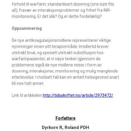
forhold til warfarin: standardisert dosering (one size fits
all), fravær av interaksjonsproblemer og frihet fra INR-
monitorering. Er det slik? Og er dette fordelaktig?
Oppsummering
De nye antikoagulasjonsmidlene representerer viktige
nyvinninger innen sitt terapiområde. Imidlertid krever
utstrakt bruk, og spesielt utstrakt substitusjon hos
warfarinpasienter, at vi nøye tenker igjennom de
problemene også de nye midlene reiser i form av
dosering, interaksjoner, monitorering og mulig manglende
etterlevelse. I motsatt fall kan en antatt helsegevinst snart
bli noe helt annet.
Link til artikkelen
http://tidsskriftet.no/article/2973472/
Forfattere
Dyrkorn R, Roland PDH