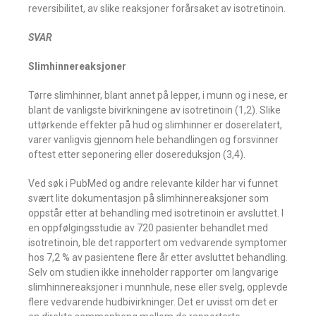
reversibilitet, av slike reaksjoner forårsaket av isotretinoin.
SVAR
Slimhinnereaksjoner
Tørre slimhinner, blant annet på lepper, i munn og i nese, er
blant de vanligste bivirkningene av isotretinoin (1,2). Slike
uttørkende effekter på hud og slimhinner er doserelatert,
varer vanligvis gjennom hele behandlingen og forsvinner
oftest etter seponering eller dosereduksjon (3,4).
Ved søk i PubMed og andre relevante kilder har vi funnet
svært lite dokumentasjon på slimhinnereaksjoner som
oppstår etter at behandling med isotretinoin er avsluttet. I
en oppfølgingsstudie av 720 pasienter behandlet med
isotretinoin, ble det rapportert om vedvarende symptomer
hos 7,2 % av pasientene flere år etter avsluttet behandling.
Selv om studien ikke inneholder rapporter om langvarige
slimhinnereaksjoner i munnhule, nese eller svelg, opplevde
flere vedvarende hudbivirkninger. Det er uvisst om det er