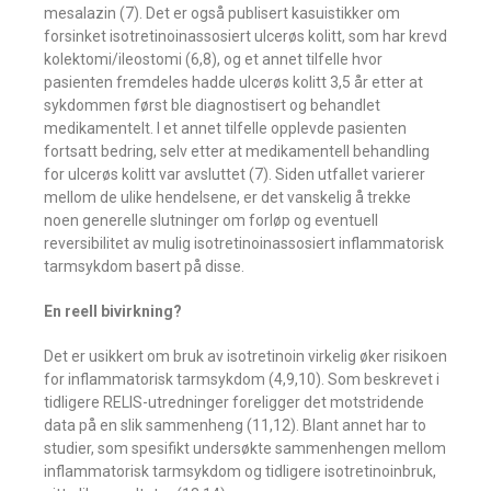
mesalazin (7). Det er også publisert kasuistikker om
forsinket isotretinoinassosiert ulcerøs kolitt, som har krevd
kolektomi/ileostomi (6,8), og et annet tilfelle hvor
pasienten fremdeles hadde ulcerøs kolitt 3,5 år etter at
sykdommen først ble diagnostisert og behandlet
medikamentelt. I et annet tilfelle opplevde pasienten
fortsatt bedring, selv etter at medikamentell behandling
for ulcerøs kolitt var avsluttet (7). Siden utfallet varierer
mellom de ulike hendelsene, er det vanskelig å trekke
noen generelle slutninger om forløp og eventuell
reversibilitet av mulig isotretinoinassosiert inflammatorisk
tarmsykdom basert på disse.
En reell bivirkning?
Det er usikkert om bruk av isotretinoin virkelig øker risikoen
for inflammatorisk tarmsykdom (4,9,10). Som beskrevet i
tidligere RELIS-utredninger foreligger det motstridende
data på en slik sammenheng (11,12). Blant annet har to
studier, som spesifikt undersøkte sammenhengen mellom
inflammatorisk tarmsykdom og tidligere isotretinoinbruk,