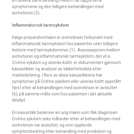
en direkte sammenheng mellom de rapporterte
symptomene og den tidligere behandlingen med
isotretinoin (5).
Inflammatorisk tarmsykdom
Ifølge preparatomtalen er isotretinoin forbundet med
inflammatorisk tarmsykdom hos pasienter uten tidligere
historie med tarmsykdommer (1). Assosiasjonen mellom
isotretionin og inflammatorisk tarmsykdom, det vil si
Crohns sykdom og ulcerøs kolitt, er dokumentert gjennom
kasuistikker og analyser av sikkerhetsdata etter
markedsføring. I flere av disse kasuistikkene har
symptomer på Crohns sykdom eller ulcerøs kolitt oppstått
først etter at behandlingen med isotretinoin er avsluttet
(6), på samme måte som hos pasienten i det aktuelle
tilfellet.
En kasuistikk beskriver en ung mann som fikk diagnosen
Crohns sykdom seks måneder etter at behandlingen med
isotretinoin var avsluttet, og som opplevde
symptombedring etter behandling med prednison og