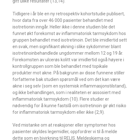
gitt ulike resultater (13,14).
Tidligere i år ble en ny retrospektiv kohortstudie publisert,
hvor data fra over 46 000 pasienter behandlet med
isotretionin inngår. Heller ikke i denne studien ble det
funnet økt forekomst av inflammatorisk tarmsykdom hos
gruppen behandlet med isotretinoin. Det ble imidlertid sett
en svak, men signifikant økning i slike sykdommer blant
isotretinoinbehandlede ungdommer mellom 12 og 19 år.
Forekomsten av ulcerøs kolitt var imidlertid også høyere i
kontrollgruppen som ble behandlet med topikale
produkter mot akne. På bakgrunn av disse funnene stiller
forfatterne bak studien spørsmål ved om det kan være
akne i seg selv (som en systemisk inflammasjonstilstand),
og ikke behandlingen, som i realiteten er assosiert med
inflammatorisk tarmsykdom (10). Flere studier er
nødvendig for å kunne fastslå om isotretinoin gir økt risiko
for inflammatorisk tarmsykdom eller ikke (2,9).
Ved mistanke om at reaksjoner eller symptomer hos
pasienter skyldes legemidler, oppfordrer vi til å melde
dette som en bivirkning til RELIS. Meldeskjema og