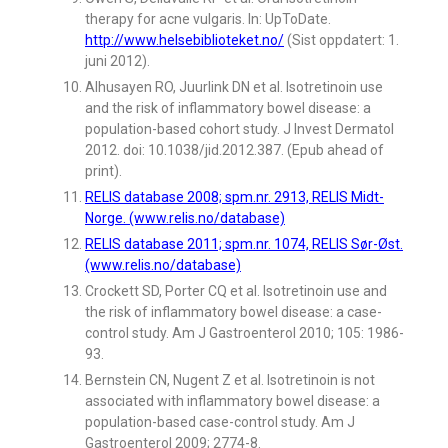
therapy for acne vulgaris. In: UpToDate.
http://www.helsebiblioteket.no/
(Sist oppdatert: 1.
juni 2012).
Alhusayen RO, Juurlink DN et al. Isotretinoin use
and the risk of inflammatory bowel disease: a
population-based cohort study. J Invest Dermatol
2012. doi: 10.1038/jid.2012.387. (Epub ahead of
print).
RELIS database 2008; spm.nr. 2913, RELIS Midt-
Norge. (www.relis.no/database)
RELIS database 2011; spm.nr. 1074, RELIS Sør-Øst.
(www.relis.no/database)
Crockett SD, Porter CQ et al. Isotretinoin use and
the risk of inflammatory bowel disease: a case-
control study. Am J Gastroenterol 2010; 105: 1986-
93.
Bernstein CN, Nugent Z et al. Isotretinoin is not
associated with inflammatory bowel disease: a
population-based case-control study. Am J
Gastroenterol 2009; 2774-8.