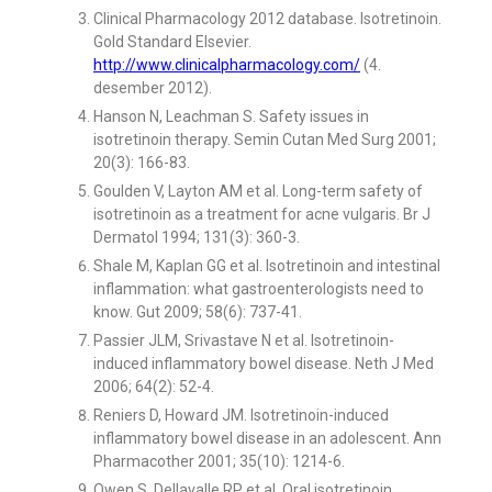
Clinical Pharmacology 2012 database. Isotretinoin.
Gold Standard Elsevier.
http://www.clinicalpharmacology.com/
(4.
desember 2012).
Hanson N, Leachman S. Safety issues in
isotretinoin therapy. Semin Cutan Med Surg 2001;
20(3): 166-83.
Goulden V, Layton AM et al. Long-term safety of
isotretinoin as a treatment for acne vulgaris. Br J
Dermatol 1994; 131(3): 360-3.
Shale M, Kaplan GG et al. Isotretinoin and intestinal
inflammation: what gastroenterologists need to
know. Gut 2009; 58(6): 737-41.
Passier JLM, Srivastave N et al. Isotretinoin-
induced inflammatory bowel disease. Neth J Med
2006; 64(2): 52-4.
Reniers D, Howard JM. Isotretinoin-induced
inflammatory bowel disease in an adolescent. Ann
Pharmacother 2001; 35(10): 1214-6.
Owen S, Dellavalle RP et al. Oral isotretinoin