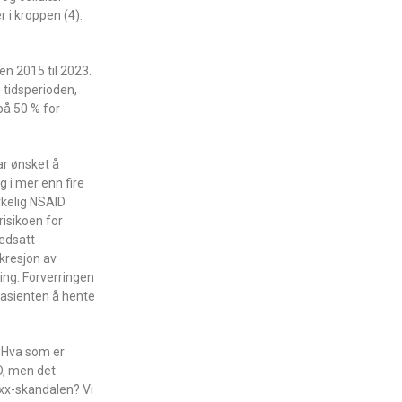
r i kroppen (4).
n 2015 til 2023.
 tidsperioden,
 på 50 % for
ar ønsket å
 i mer enn fire
rkelig NSAID
risikoen for
nedsatt
kresjon av
ing. Forverringen
pasienten å hente
. Hva som er
D, men det
oxx-skandalen? Vi