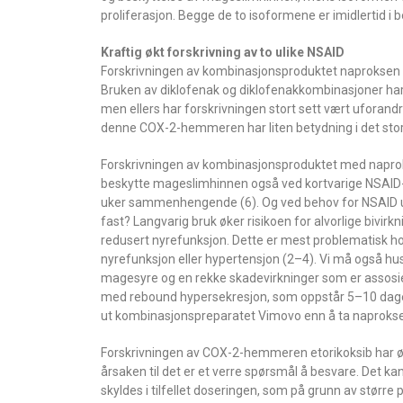
proliferasjon. Begge de to isoformene er imidlertid i b
Kraftig økt forskrivning av to ulike NSAID
Forskrivningen av kombinasjonsproduktet naproksen +
Bruken av diklofenak og diklofenakkombinasjoner har 
men ellers har forskrivningen stort sett vært uforandre
denne COX-2-hemmeren har liten betydning i det store
Forskrivningen av kombinasjonsproduktet med naproks
beskytte mageslimhinnen også ved kortvarige NSAID-ku
uker sammenhengende (6). Og ved behov for NSAID utov
fast? Langvarig bruk øker risikoen for alvorlige bivi
redusert nyrefunksjon. Dette er mest problematisk ho
nyrefunksjon eller hypertensjon (2–4). Vi må også h
magesyre og en rekke skadevirkninger som er assosier
med rebound hypersekresjon, som oppstår 5–10 dager 
ut kombinasjonspreparatet Vimovo enn å ta naprokse
Forskrivningen av COX-2-hemmeren etorikoksib har økt f
årsaken til det er et verre spørsmål å besvare. Det 
skyldes i tilfellet doseringen, som på grunn av større