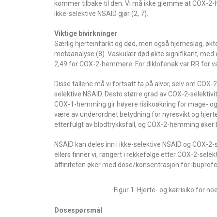
kommer tilbake til den. Vi må ikke glemme at COX-2-he
ikke-selektive NSAID gjør (2, 7).
Viktige bivirkninger
Særlig hjerteinfarkt og død, men også hjerneslag, øk
metaanalyse (8). Vaskulær død økte signifikant, med en 
2,49 for COX-2-hemmere. For diklofenak var RR for vas
Disse tallene må vi fortsatt ta på alvor, selv om COX-
selektive NSAID. Desto større grad av COX-2-selektivit
COX-1-hemming gir høyere risikoøkning for mage- og tar
være av underordnet betydning for nyresvikt og hjertes
etterfulgt av blodtrykksfall, og COX-2-hemming øker
NSAID kan deles inn i ikke-selektive NSAID og COX-2-
ellers finner vi, rangert i rekkefølge etter COX-2-sel
affiniteten øker med dose/konsentrasjon for ibuprofen,
Figur 1. Hjerte- og karrisiko for
Dosespørsmål