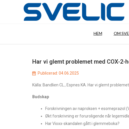
HEM
OM SVE
Har vi glemt problemet med COX-2
Publicerad:
04.06.2025
Källa: Bandlien CL., Espnes KA. Har vi glemt proble
Budskap
Forskrivningen av naproksen + esomeprazol (V
Økt forskrivning er foruroligende når legemidle
Har Vioxx-skandalen gått i glemmeboka?