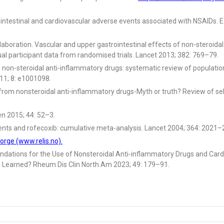
ointestinal and cardiovascular adverse events associated with NSAIDs. 
llaboration. Vascular and upper gastrointestinal effects of non-steroidal
al participant data from randomised trials. Lancet 2013; 382: 769–79.
th non-steroidal anti-inflammatory drugs: systematic review of populati
11; 8: e1001098.
from nonsteroidal anti-inflammatory drugs-Myth or truth? Review of sele
en 2015; 44: 52–3.
 events and rofecoxib: cumulative meta-analysis. Lancet 2004; 364: 2021–
orge (www.relis.no).
ndations for the Use of Nonsteroidal Anti-inflammatory Drugs and Card
s Learned? Rheum Dis Clin North Am 2023; 49: 179–91.