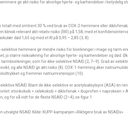
mmere gir økt risiko for alvorlige hjerte- og karhendelser i betydelig s
te totalt med omtrent 30 % ved bruk av COX-2-hemmere eller diklofenak, 
klinisk relevant økt relativ risiko (RR) på 1,58, med et konfidensinterval
kulær død 1,65 og med et KI på 0,95 – 2,85 (3, 8).
2-selektive hemmere gir mindre risiko for bivirkninger i mage og tarm en
et, jo større risikoøkning for alvorlige hjerte- og karhendelser og død. 
mbivirkninger, som for ikke-selektive NSAID (2, 7–9). Grad av selektivit
vikt, og alle NSAID gir økt risiko (8). COX-1-hemming øker natriumutskil
 blodtrykket og fremmer natriumretensjon (10).
selektive NSAID. Blant de ikke-selektive er acetylsalisylsyre (ASA) en 
ektivitet: etorikoksib > celekoksib > diklofenak > ibuprofen > naproksen >
 og for så vidt for de fleste NSAID (2–4), se figur 1.
 noen utvalgte NSAID. Kilde: KUPP-kampanjen «Riktigere bruk av NSAIDs»