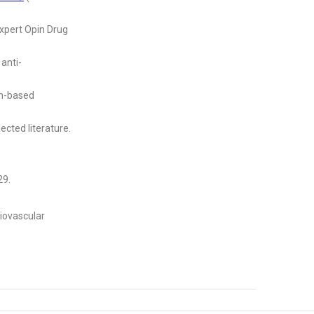
Expert Opin Drug
 anti-
on-based
cted literature.
29.
iovascular