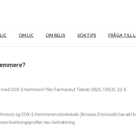
LIC
OM LIC
OM RELIS
SÖKTIPS
FRÅGA TILL L
-hemmere?
met med COX-2-hemmere? Nor Farmaceut Tidsskr 2025; 135(4): 22-4.
imovo) og COX-2-hemmeren etorikoksib (Arcoxia, Etoricoxib) har økt be
nes bivirkningsprofiler tas i betraktning.