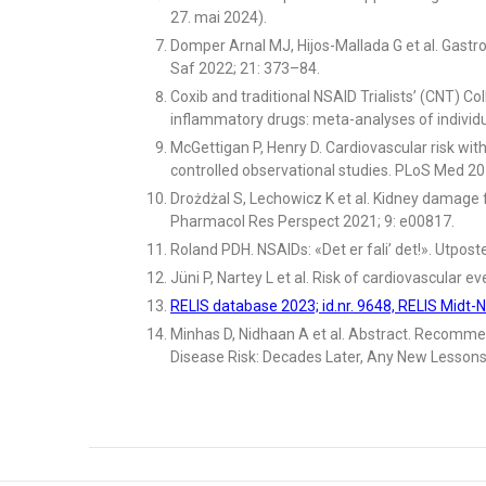
27. mai 2024).
Domper Arnal MJ, Hijos-Mallada G et al. Gastr
Saf 2022; 21: 373–84.
Coxib and traditional NSAID Trialists’ (CNT) Co
inflammatory drugs: meta-analyses of individu
McGettigan P, Henry D. Cardiovascular risk wi
controlled observational studies. PLoS Med 20
Drożdżal S, Lechowicz K et al. Kidney damage 
Pharmacol Res Perspect 2021; 9: e00817.
Roland PDH. NSAIDs: «Det er fali’ det!». Utpost
Jüni P, Nartey L et al. Risk of cardiovascular
RELIS database 2023; id.nr. 9648, RELIS Midt-N
Minhas D, Nidhaan A et al. Abstract. Recomme
Disease Risk: Decades Later, Any New Lesson