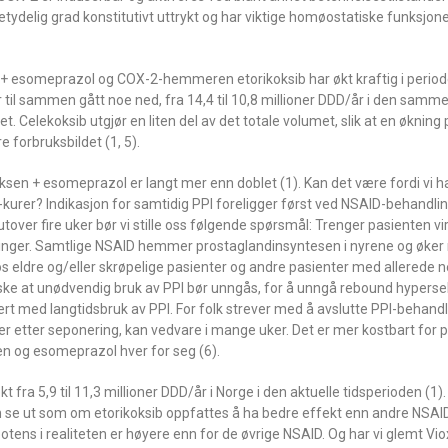
etydelig grad konstitutivt uttrykt og har viktige homøostatiske funksjone
 esomeprazol og COX-2-hemmeren etorikoksib har økt kraftig i periode
til sammen gått noe ned, fra 14,4 til 10,8 millioner DDD/år i den samme
t. Celekoksib utgjør en liten del av det totale volumet, slik at en økning
 forbruksbildet (1, 5).
en + esomeprazol er langt mer enn doblet (1). Kan det være fordi vi h
rer? Indikasjon for samtidig PPI foreligger først ved NSAID-behandling
er fire uker bør vi stille oss følgende spørsmål: Trenger pasienten vi
rkninger. Samtlige NSAID hemmer prostaglandinsyntesen i nyrene og øker 
s eldre og/eller skrøpelige pasienter og andre pasienter med allerede 
uske at unødvendig bruk av PPI bør unngås, for å unngå rebound hyperse
t med langtidsbruk av PPI. For folk strever med å avslutte PPI-behandl
etter seponering, kan vedvare i mange uker. Det er mer kostbart for 
n og esomeprazol hver for seg (6).
ra 5,9 til 11,3 millioner DDD/år i Norge i den aktuelle tidsperioden (1)
kan se ut som om etorikoksib oppfattes å ha bedre effekt enn andre NSAI
 potens i realiteten er høyere enn for de øvrige NSAID. Og har vi glemt Vi