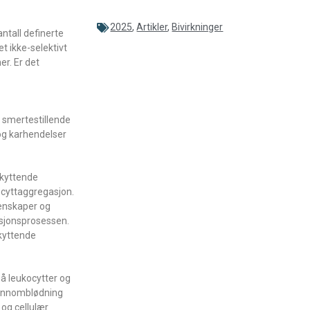
2025
,
Artikler
,
Bivirkninger
ntall definerte
et ikke-selektivt
r. Er det
smertestillende
 og karhendelser
skyttende
ocyttaggregasjon.
genskaper og
asjonsprosessen.
kyttende
å leukocytter og
gjennomblødning
og cellulær