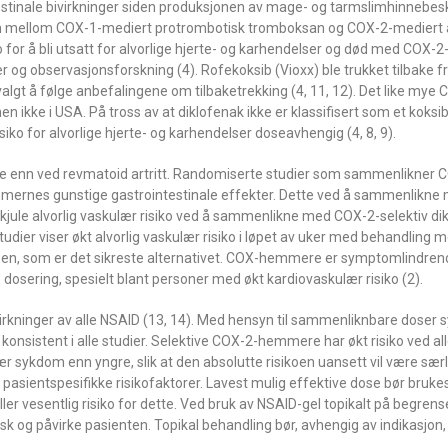
estinale bivirkninger siden produksjonen av mage- og tarmslimhinnebe
sen mellom COX-1-mediert protrombotisk tromboksan og COX-2-mediert 
iko for å bli utsatt for alvorlige hjerte- og karhendelser og død med COX-2
r og observasjonsforskning (4). Rofekoksib (Vioxx) ble trukket tilbake 
algt å følge anbefalingene om tilbaketrekking (4, 11, 12). Det like mye 
en ikke i USA. På tross av at diklofenak ikke er klassifisert som et koksib
iko for alvorlige hjerte- og karhendelser doseavhengig (4, 8, 9).
e enn ved revmatoid artritt. Randomiserte studier som sammenlikne
mmernes gunstige gastrointestinale effekter. Dette ved å sammenlikn
kjule alvorlig vaskulær risiko ved å sammenlikne med COX-2-selektiv dik
udier viser økt alvorlig vaskulær risiko i løpet av uker med behandling
n, som er det sikreste alternativet. COX-hemmere er symptomlindren
dosering, spesielt blant personer med økt kardiovaskulær risiko (2).
virkninger av alle NSAID (13, 14). Med hensyn til sammenliknbare doser
konsistent i alle studier. Selektive COX-2-hemmere har økt risiko ved al
ær sykdom enn yngre, slik at den absolutte risikoen uansett vil være sær
sientspesifikke risikofaktorer. Lavest mulig effektive dose bør brukes
ller vesentlig risiko for dette. Ved bruk av NSAID-gel topikalt på begren
sk og påvirke pasienten. Topikal behandling bør, avhengig av indikasjon