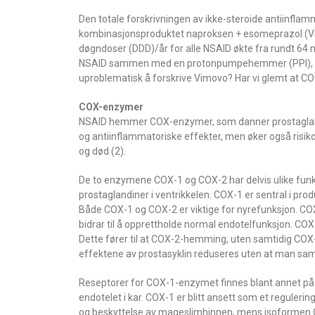
Den totale forskrivningen av ikke-steroide antiinflam
kombinasjonsproduktet naproksen + esomeprazol (Vimovo
døgndoser (DDD)/år for alle NSAID økte fra rundt 64 mill
NSAID sammen med en protonpumpehemmer (PPI), me
uproblematisk å forskrive Vimovo? Har vi glemt at CO
COX-enzymer
NSAID hemmer COX-enzymer, som danner prostaglandi
og antiinflammatoriske effekter, men øker også risiko
og død (2).
De to enzymene COX-1 og COX-2 har delvis ulike funk
prostaglandiner i ventrikkelen. COX-1 er sentral i pr
Både COX-1 og COX-2 er viktige for nyrefunksjon. COX
bidrar til å opprettholde normal endotelfunksjon. CO
Dette fører til at COX-2-hemming, uten samtidig COX
effektene av prostasyklin reduseres uten at man sa
Reseptorer for COX-1-enzymet finnes blant annet på 
endotelet i kar. COX-1 er blitt ansett som et reguleri
og beskyttelse av mageslimhinnen, mens isoformen CO