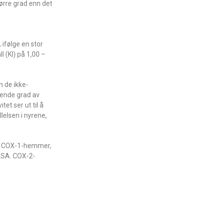
tørre grad enn det
ifølge en stor
l (KI) på 1,00 –
n de ikke-
Økende grad av
et ser ut til å
lelsen i nyrene,
ren COX-1-hemmer,
 ASA. COX-2-