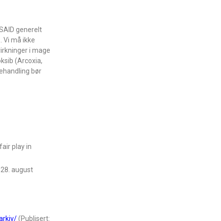
NSAID generelt
o. Vi må ikke
virkninger i mage
ksib (Arcoxia,
behandling bør
air play in
 28. august
arkiv/
(Publisert: