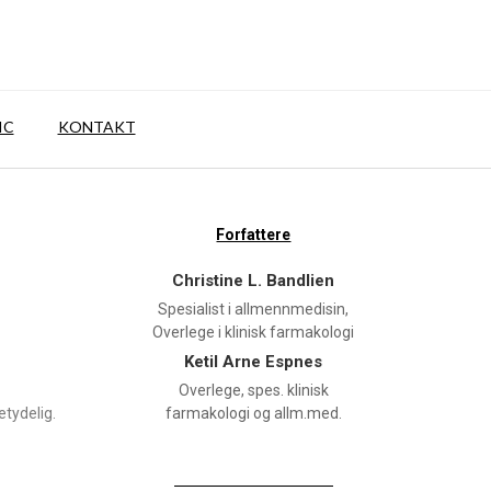
IC
KONTAKT
Forfattere
Christine L. Bandlien
Spesialist i allmennmedisin,
Overlege i klinisk farmakologi
Ketil Arne Espnes
Overlege, spes. klinisk
tydelig.
farmakologi og allm.med.