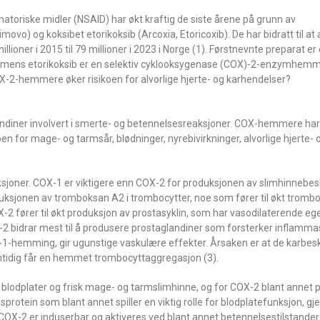
matoriske midler (NSAID) har økt kraftig de siste årene på grunn av
) og koksibet etorikoksib (Arcoxia, Etoricoxib). De har bidratt til at a
ioner i 2015 til 79 millioner i 2023 i Norge (1). Førstnevnte preparat er 
ns etorikoksib er en selektiv cyklooksygenase (COX)-2-enzymhemme
X-2-hemmere øker risikoen for alvorlige hjerte- og karhendelser?
ner involvert i smerte- og betennelsesreaksjoner. COX-hemmere har 
en for mage- og tarmsår, blødninger, nyrebivirkninger, alvorlige hjerte-
sjoner. COX-1 er viktigere enn COX-2 for produksjonen av slimhinnebe
oduksjonen av tromboksan A2 i trombocytter, noe som fører til økt tromb
-2 fører til økt produksjon av prostasyklin, som har vasodilaterende e
X-2 bidrar mest til å produsere prostaglandiner som forsterker inflamm
-1-hemming, gir ugunstige vaskulære effekter. Årsaken er at de karbes
mtidig får en hemmet trombocyttaggregasjon (3).
blodplater og frisk mage- og tarmslimhinne, og for COX-2 blant annet p
ngsprotein som blant annet spiller en viktig rolle for blodplatefunksjon, 
X-2 er induserbar og aktiveres ved blant annet betennelsestilstander 