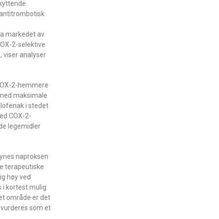
skyttende
antitrombotisk
-
fra markedet av
COX-2-selektive
, viser analyser
r COX-2-hemmere
e med maksimale
lofenak i stedet
 med COX-2-
de legemidler
 synes naproksen
le terapeutiske
lig høy ved
 i kortest mulig
set område er det
, vurderes som et