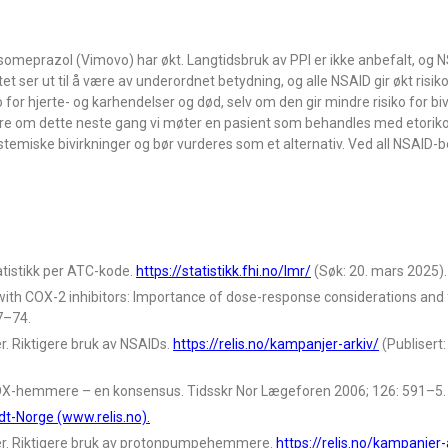
someprazol (Vimovo) har økt. Langtidsbruk av PPI er ikke anbefalt, og 
itet ser ut til å være av underordnet betydning, og alle NSAID gir økt risik
or hjerte- og karhendelser og død, selv om den gir mindre risiko for bi
ere om dette neste gang vi møter en pasient som behandles med etoriko
systemiske bivirkninger og bør vurderes som et alternativ. Ved all NSAID-
.
atistikk per ATC-kode.
https://statistikk.fhi.no/lmr/
(Søk: 20. mars 2025).
with COX-2 inhibitors: Importance of dose-response considerations and f
7–74.
. Riktigere bruk av NSAIDs.
https://relis.no/kampanjer-arkiv/
(Publisert:
 COX-hemmere – en konsensus. Tidsskr Nor Lægeforen 2006; 126: 591–5.
dt-Norge (www.relis.no).
er. Riktigere bruk av protonpumpehemmere.
https://relis.no/kampanjer-