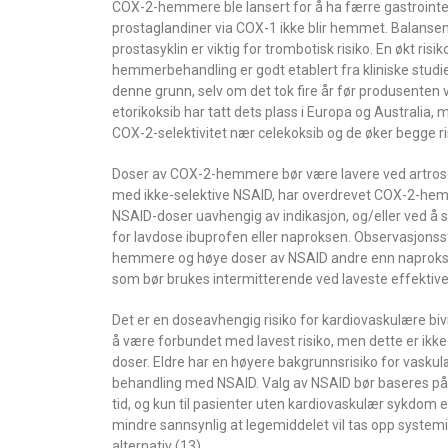
COX-2-hemmere ble lansert for å ha færre gastroint
prostaglandiner via COX-1 ikke blir hemmet. Balan
prostasyklin er viktig for trombotisk risiko. En økt ris
hemmerbehandling er godt etablert fra kliniske studie
denne grunn, selv om det tok fire år før produsenten v
etorikoksib har tatt dets plass i Europa og Australia, m
COX-2-selektivitet nær celekoksib og de øker begge ris
Doser av COX-2-hemmere bør være lavere ved artros
med ikke-selektive NSAID, har overdrevet COX-2-he
NSAID-doser uavhengig av indikasjon, og/eller ved å s
for lavdose ibuprofen eller naproksen. Observasjonsst
hemmere og høye doser av NSAID andre enn naprokse
som bør brukes intermitterende ved laveste effektive 
Det er en doseavhengig risiko for kardiovaskulære bi
å være forbundet med lavest risiko, men dette er ikke 
doser. Eldre har en høyere bakgrunnsrisiko for vaskul
behandling med NSAID. Valg av NSAID bør baseres på pa
tid, og kun til pasienter uten kardiovaskulær sykdom e
mindre sannsynlig at legemiddelet vil tas opp systemi
alternativ (13).