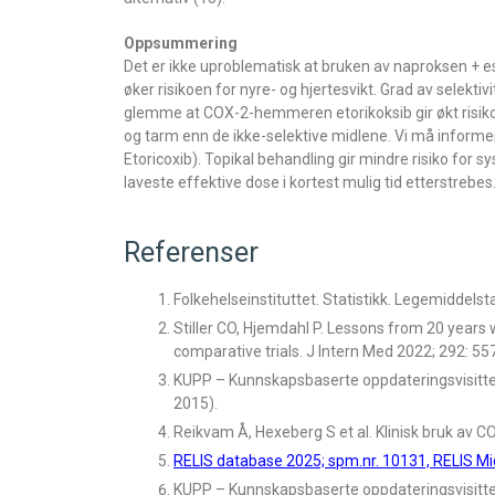
Oppsummering
Det er ikke uproblematisk at bruken av naproksen + e
øker risikoen for nyre- og hjertesvikt. Grad av selektiv
glemme at COX-2-hemmeren etorikoksib gir økt risiko f
og tarm enn de ikke-selektive midlene. Vi må inform
Etoricoxib). Topikal behandling gir mindre risiko for 
laveste effektive dose i kortest mulig tid etterstrebes
Referenser
Folkehelseinstituttet. Statistikk. Legemiddelst
Stiller CO, Hjemdahl P. Lessons from 20 years 
comparative trials. J Intern Med 2022; 292: 55
KUPP – Kunnskapsbaserte oppdateringsvisitter
2015).
Reikvam Å, Hexeberg S et al. Klinisk bruk av
RELIS database 2025; spm.nr. 10131, RELIS Mi
KUPP – Kunnskapsbaserte oppdateringsvisitt