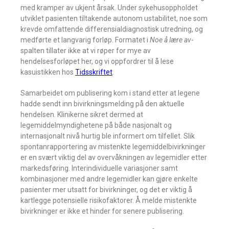
med kramper av ukjent årsak. Under sykehusoppholdet
utviklet pasienten tiltakende autonom ustabilitet, noe som
krevde omfattende differensialdiagnostisk utredning, og
medførte et langvarig forløp. Formatet i
Noe å lære av
-
spalten tillater ikke at vi røper for mye av
hendelsesforløpet her, og vi oppfordrer til å lese
kasuistikken hos
Tidsskriftet
.
Samarbeidet om publisering kom i stand etter at legene
hadde sendt inn bivirkningsmelding på den aktuelle
hendelsen. Klinikerne sikret dermed at
legemiddelmyndighetene på både nasjonalt og
internasjonalt nivå hurtig ble informert om tilfellet. Slik
spontanrapportering av mistenkte legemiddelbivirkninger
er en svært viktig del av overvåkningen av legemidler etter
markedsføring. Interindividuelle variasjoner samt
kombinasjoner med andre legemidler kan gjøre enkelte
pasienter mer utsatt for bivirkninger, og det er viktig å
kartlegge potensielle risikofaktorer. Å melde mistenkte
bivirkninger er ikke et hinder for senere publisering.