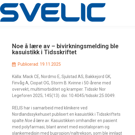
Noe å lære av – bivirkningsmelding ble
kasuistikk i Tidsskriftet
Publicerad:
19.11.2025
Källa: Mack CE, Nordmo E, Sjulstad AS, Bakkejord GK,
Finvåg A, Ciopat OG, Storm B. Kvinne i 50-årene med
overvekt, multimorbiditet og kramper. Tidsskr Nor
Legeforen 2025; 145(13). doi: 10.4045/tidsskr.25.0049.
RELIS har i samarbeid med klinikere ved
Nordlandssykehuset publisert en kasuistikk i Tidsskriftets
spalte
Noe å lære av
. Kasuistikken omhandler en pasient
med polyfarmasi, blant annet med escitalopram og
slankemedisin med bupropion/naltrekson, som ble innlagt