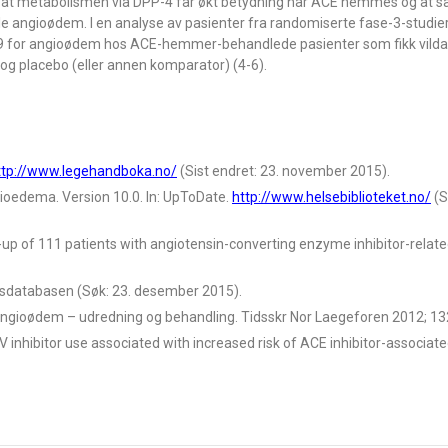
belt at metabolismen via DPP-4 får økt betydning når ACE hemmes og at
kle angioødem. I en analyse av pasienter fra randomiserte fase-3-studie
29 for angioødem hos ACE-hemmer-behandlede pasienter som fikk vildag
 placebo (eller annen komparator) (4-6).
ttp://www.legehandboka.no/
(Sist endret: 23. november 2015).
gioedema. Version 10.0. In: UpToDate.
http://www.helsebiblioteket.no/
(S
ow-up of 111 patients with angiotensin-converting enzyme inhibitor-rela
gsdatabasen (Søk: 23. desember 2015).
ngioødem – udredning og behandling. Tidsskr Nor Laegeforen 2012; 13
-IV inhibitor use associated with increased risk of ACE inhibitor-associa