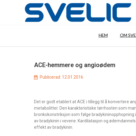
HEM
OM SVE
ACE-hemmere og angioødem
Publicerad:
12.01.2016
Det er godt etablert at ACE i tillegg til å konvertere ang
metabolitter. Den karakteristiske tørrhosten som m
bronkokonstriksjon som følge bradykininopphopning 
av bradykinin i vevene. Kardilatasjon og ødemdannelse
effekt av bradykinin.