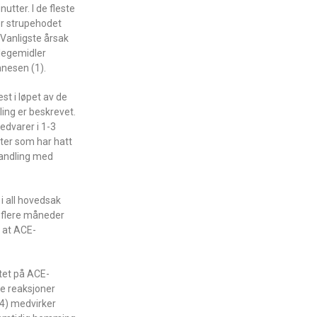
utter. I de fleste
ler strupehodet
. Vanligste årsak
legemidler
nesen (1).
t i løpet av de
ing er beskrevet.
edvarer i 1-3
er som har hatt
handling med
i all hovedsak
 flere måneder
g at ACE-
rtet på ACE-
e reaksjoner
P4) medvirker