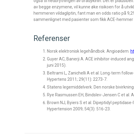
også til nedbrytningen av bradykinin. Det er plausi
av begge enzymene, vil kunne øke risikoen for å utvi
hemmeren vildagliptin, fant man en odds ratio på 9,
sammenlignet med pasienter som fikk ACE-hemmer og
Referenser
Norsk elektronisk legehåndbok. Angioødem.
h
Guyer AC, Banerji A. ACE inhibitor-induced an
juni 2015).
Beltrami L, Zanichelli A et al. Long-term foll
Hypertens 2011; 29(11): 2273-7.
Statens legemiddelverk. Den norske bivirknin
Rye Rasmussen EH, Bindslev-Jensen C et al. A
Brown NJ, Byiers S et al. Dipeptidyl peptidase
Hypertension 2009; 54(3): 516-23.