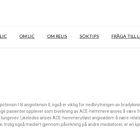
LIC
OM LIC
OM RELIS
SÖKTIPS
FRÅGA TILL L
iotensin I til angiotensin II, også er viktig for nedbrytningen av bradykinin
ange pasienter opplever som bivirkning av ACE-hemmere anses å være f
i lungevev. Likeledes anses ACE-hemmerutløst angioødem å være relate
, trolig også mediert gjennom påvirkning på andre mediatorer, er en kje