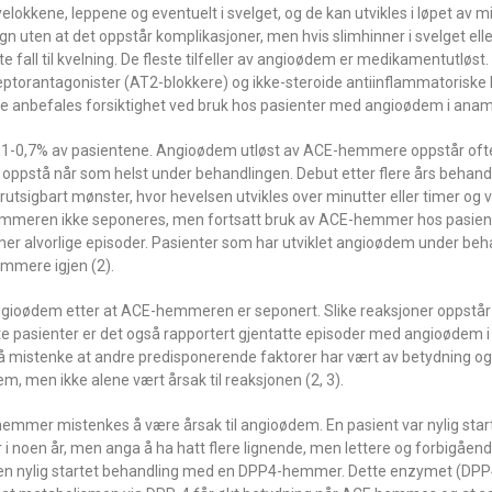
elokkene, leppene og eventuelt i svelget, og de kan utvikles i løpet av min
døgn uten at det oppstår komplikasjoner, men hvis slimhinner i svelget el
te fall til kvelning. De fleste tilfeller av angioødem er medikamentutløst
ptorantagonister (AT2-blokkere) og ikke-steroide antiinflammatoriske 
ne anbefales forsiktighet ved bruk hos pasienter med angioødem i anam
-0,7% av pasientene. Angioødem utløst av ACE-hemmere oppstår oftes
 oppstå når som helst under behandlingen. Debut etter flere års behandl
utsigbart mønster, hvor hevelsen utvikles over minutter eller timer og v
mmeren ikke seponeres, men fortsatt bruk av ACE-hemmer hos pasient
er alvorlige episoder. Pasienter som har utviklet angioødem under be
mmere igjen (2).
gioødem etter at ACE-hemmeren er seponert. Slike reaksjoner oppstår 
e pasienter er det også rapportert gjentatte episoder med angioødem i
de å mistenke at andre predisponerende faktorer har vært av betydning o
, men ikke alene vært årsak til reaksjonen (2, 3).
CE-hemmer mistenkes å være årsak til angioødem. En pasient var nylig sta
oen år, men anga å ha hatt flere lignende, men lettere og forbigåend
ienten nylig startet behandling med en DPP4-hemmer. Dette enzymet (DP