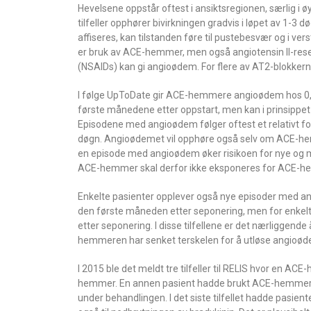
Hevelsene oppstår oftest i ansiktsregionen, særlig i øy
tilfeller opphører bivirkningen gradvis i løpet av 1-3 
affiseres, kan tilstanden føre til pustebesvær og i vers
er bruk av ACE-hemmer, men også angiotensin II-rese
(NSAIDs) kan gi angioødem. For flere av AT2-blokker
I følge UpToDate gir ACE-hemmere angioødem hos 0,1
første månedene etter oppstart, men kan i prinsippet
Episodene med angioødem følger oftest et relativt for
døgn. Angioødemet vil opphøre også selv om ACE-he
en episode med angioødem øker risikoen for nye og m
ACE-hemmer skal derfor ikke eksponeres for ACE-he
Enkelte pasienter opplever også nye episoder med an
den første måneden etter seponering, men for enkelt
etter seponering. I disse tilfellene er det nærliggen
hemmeren har senket terskelen for å utløse angioødem
I 2015 ble det meldt tre tilfeller til RELIS hvor en A
hemmer. En annen pasient hadde brukt ACE-hemmer i n
under behandlingen. I det siste tilfellet hadde pas