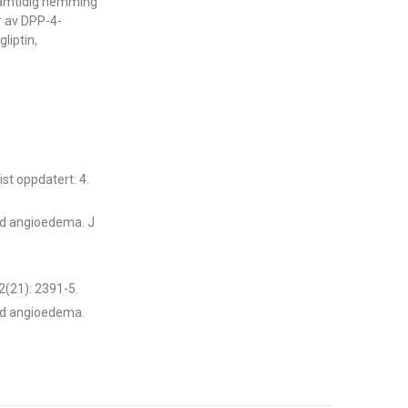
 samtidig hemming
r av DPP-4-
liptin,
ist oppdatert: 4.
ted angioedema. J
2(21): 2391-5.
ted angioedema.