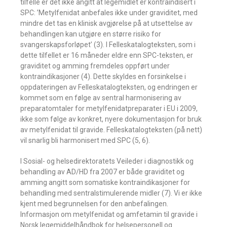
tilfelle er det ikke angitt at legemidlet er kontraindisert i
SPC: ’Metylfenidat anbefales ikke under graviditet, med
mindre det tas en klinisk avgjørelse på at utsettelse av
behandlingen kan utgjøre en større risiko for
svangerskapsforløpet’ (3). I Felleskatalogteksten, som i
dette tilfellet er 16 måneder eldre enn SPC-teksten, er
graviditet og amming fremdeles oppført under
kontraindikasjoner (4). Dette skyldes en forsinkelse i
oppdateringen av Felleskatalogteksten, og endringen er
kommet som en følge av sentral harmonisering av
preparatomtaler for metylfenidatpreparater i EU i 2009,
ikke som følge av konkret, nyere dokumentasjon for bruk
av metylfenidat til gravide. Felleskatalogteksten (på nett)
vil snarlig bli harmonisert med SPC (5, 6).
I Sosial- og helsedirektoratets Veileder i diagnostikk og
behandling av AD/HD fra 2007 er både graviditet og
amming angitt som somatiske kontraindikasjoner for
behandling med sentralstimulerende midler (7). Vi er ikke
kjent med begrunnelsen for den anbefalingen.
Informasjon om metylfenidat og amfetamin til gravide i
Norsk legemiddelhåndbok for helsepersonell og