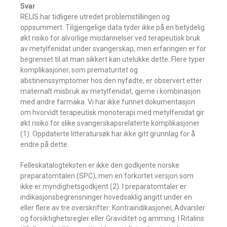
Svar
RELIS har tidligere utredet problemstillingen og
oppsummert: Tilgjengelige data tyder ikke på en betydelig
økt risiko for alvorlige misdannelser ved terapeutisk bruk
av metylfenidat under svangerskap, men erfaringen er for
begrenset til at man sikkert kan utelukke dette. Flere typer
komplikasjoner, som prematuritet og
abstinenssymptomer hos den nyfødte, er observert etter
maternalt misbruk av metylfenidat, gjerne i kombinasjon
med andre farmaka. Vi har ikke funnet dokumentasjon
om hvorvidt terapeutisk monoterapi med metylfenidat gir
økt risiko for slike svangerskapsrelaterte komplikasjoner
(1). Oppdaterte litteratursøk har ikke gitt grunnlag for å
endre på dette.
Felleskatalogteksten er ikke den godkjente norske
preparatomtalen (SPC), men en forkortet versjon som
ikke er myndighetsgodkjent (2). I preparatomtaler er
indikasjonsbegrensninger hovedsaklig angitt under en
eller flere av tre overskrifter: Kontraindikasjoner, Advarsler
og forsiktighetsregler eller Graviditet og amming. I Ritalins