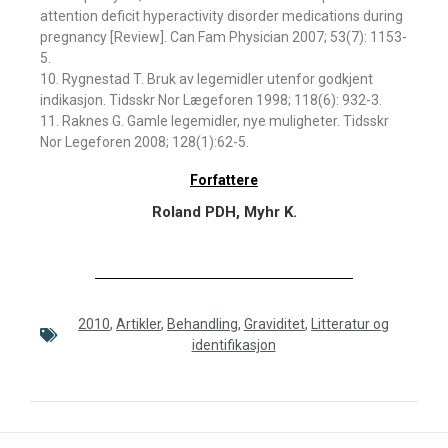
attention deficit hyperactivity disorder medications during
pregnancy [Review]. Can Fam Physician 2007; 53(7): 1153-
5.
10. Rygnestad T. Bruk av legemidler utenfor godkjent
indikasjon. Tidsskr Nor Lægeforen 1998; 118(6): 932-3.
11. Raknes G. Gamle legemidler, nye muligheter. Tidsskr
Nor Legeforen 2008; 128(1):62-5.
Forfattere
Roland PDH, Myhr K.
2010
,
Artikler
,
Behandling
,
Graviditet
,
Litteratur og
identifikasjon