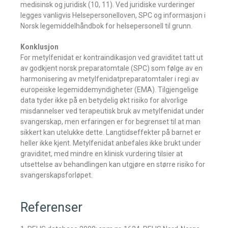
medisinsk og juridisk (10, 11). Ved juridiske vurderinger
legges vanligvis Helsepersonelloven, SPC og informasjon i
Norsk legemiddelhåndbok for helsepersonell til grunn.
Konklusjon
For metylfenidat er kontraindikasjon ved graviditet tatt ut
av godkjent norsk preparatomtale (SPC) som følge av en
harmonisering av metylfenidatpreparatomtaler i regi av
europeiske legemiddemyndigheter (EMA). Tilgjengelige
data tyder ikke på en betydelig økt risiko for alvorlige
misdannelser ved terapeutisk bruk av metylfenidat under
svangerskap, men erfaringen er for begrenset til at man
sikkert kan utelukke dette. Langtidseffekter på barnet er
heller ikke kjent. Metylfenidat anbefales ikke brukt under
graviditet, med mindre en klinisk vurdering tilsier at
utsettelse av behandlingen kan utgjøre en større risiko for
svangerskapsforløpet.
Referenser