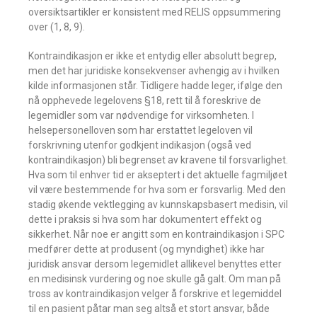
oversiktsartikler er konsistent med RELIS oppsummering
over (1, 8, 9).
Kontraindikasjon er ikke et entydig eller absolutt begrep,
men det har juridiske konsekvenser avhengig av i hvilken
kilde informasjonen står. Tidligere hadde leger, ifølge den
nå opphevede legelovens §18, rett til å foreskrive de
legemidler som var nødvendige for virksomheten. I
helsepersonelloven som har erstattet legeloven vil
forskrivning utenfor godkjent indikasjon (også ved
kontraindikasjon) bli begrenset av kravene til forsvarlighet.
Hva som til enhver tid er akseptert i det aktuelle fagmiljøet
vil være bestemmende for hva som er forsvarlig. Med den
stadig økende vektlegging av kunnskapsbasert medisin, vil
dette i praksis si hva som har dokumentert effekt og
sikkerhet. Når noe er angitt som en kontraindikasjon i SPC
medfører dette at produsent (og myndighet) ikke har
juridisk ansvar dersom legemidlet allikevel benyttes etter
en medisinsk vurdering og noe skulle gå galt. Om man på
tross av kontraindikasjon velger å forskrive et legemiddel
til en pasient påtar man seg altså et stort ansvar, både