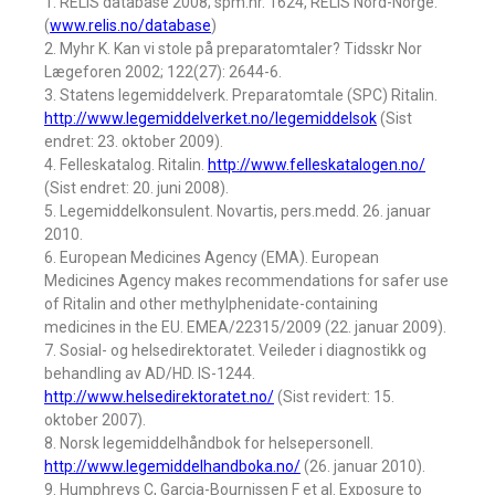
1. RELIS database 2008; spm.nr. 1624, RELIS Nord-Norge.
(
www.relis.no/database
)
2. Myhr K. Kan vi stole på preparatomtaler? Tidsskr Nor
Lægeforen 2002; 122(27): 2644-6.
3. Statens legemiddelverk. Preparatomtale (SPC) Ritalin.
http://www.legemiddelverket.no/legemiddelsok
(Sist
endret: 23. oktober 2009).
4. Felleskatalog. Ritalin.
http://www.felleskatalogen.no/
(Sist endret: 20. juni 2008).
5. Legemiddelkonsulent. Novartis, pers.medd. 26. januar
2010.
6. European Medicines Agency (EMA). European
Medicines Agency makes recommendations for safer use
of Ritalin and other methylphenidate-containing
medicines in the EU. EMEA/22315/2009 (22. januar 2009).
7. Sosial- og helsedirektoratet. Veileder i diagnostikk og
behandling av AD/HD. IS-1244.
http://www.helsedirektoratet.no/
(Sist revidert: 15.
oktober 2007).
8. Norsk legemiddelhåndbok for helsepersonell.
http://www.legemiddelhandboka.no/
(26. januar 2010).
9. Humphreys C, Garcia-Bournissen F et al. Exposure to