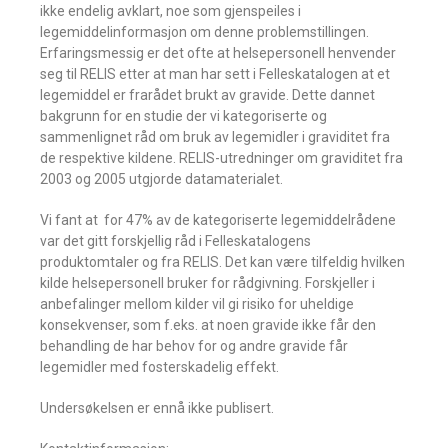
ikke endelig avklart, noe som gjenspeiles i
legemiddelinformasjon om denne problemstillingen.
Erfaringsmessig er det ofte at helsepersonell henvender
seg til RELIS etter at man har sett i Felleskatalogen at et
legemiddel er frarådet brukt av gravide. Dette dannet
bakgrunn for en studie der vi kategoriserte og
sammenlignet råd om bruk av legemidler i graviditet fra
de respektive kildene. RELIS-utredninger om graviditet fra
2003 og 2005 utgjorde datamaterialet.
Vi fant at for 47% av de kategoriserte legemiddelrådene
var det gitt forskjellig råd i Felleskatalogens
produktomtaler og fra RELIS. Det kan være tilfeldig hvilken
kilde helsepersonell bruker for rådgivning. Forskjeller i
anbefalinger mellom kilder vil gi risiko for uheldige
konsekvenser, som f.eks. at noen gravide ikke får den
behandling de har behov for og andre gravide får
legemidler med fosterskadelig effekt.
Undersøkelsen er ennå ikke publisert.