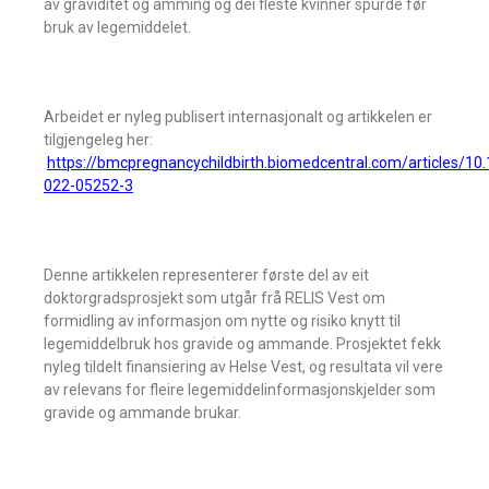
av graviditet og amming og dei fleste kvinner spurde før
bruk av legemiddelet.
Arbeidet er nyleg publisert internasjonalt og artikkelen er
tilgjengeleg her:
https://bmcpregnancychildbirth.biomedcentral.com/articles/10
022-05252-3
Denne artikkelen representerer første del av eit
doktorgradsprosjekt som utgår frå RELIS Vest om
formidling av informasjon om nytte og risiko knytt til
legemiddelbruk hos gravide og ammande. Prosjektet fekk
nyleg tildelt finansiering av Helse Vest, og resultata vil vere
av relevans for fleire legemiddelinformasjonskjelder som
gravide og ammande brukar.