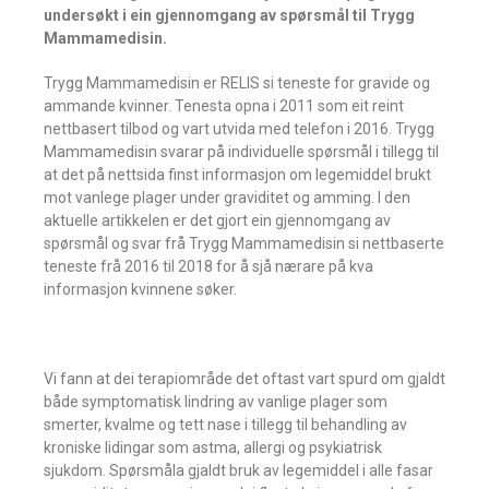
undersøkt i ein gjennomgang av spørsmål til Trygg
Mammamedisin.
Trygg Mammamedisin er RELIS si teneste for gravide og
ammande kvinner. Tenesta opna i 2011 som eit reint
nettbasert tilbod og vart utvida med telefon i 2016. Trygg
Mammamedisin svarar på individuelle spørsmål i tillegg til
at det på nettsida finst informasjon om legemiddel brukt
mot vanlege plager under graviditet og amming. I den
aktuelle artikkelen er det gjort ein gjennomgang av
spørsmål og svar frå Trygg Mammamedisin si nettbaserte
teneste frå 2016 til 2018 for å sjå nærare på kva
informasjon kvinnene søker.
Vi fann at dei terapiområde det oftast vart spurd om gjaldt
både symptomatisk lindring av vanlige plager som
smerter, kvalme og tett nase i tillegg til behandling av
kroniske lidingar som astma, allergi og psykiatrisk
sjukdom. Spørsmåla gjaldt bruk av legemiddel i alle fasar