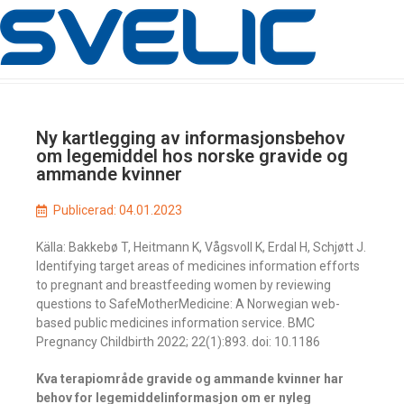
Ny kartlegging av informasjonsbehov
om legemiddel hos norske gravide og
ammande kvinner
Publicerad:
04.01.2023
Källa: Bakkebø T, Heitmann K, Vågsvoll K, Erdal H, Schjøtt J.
Identifying target areas of medicines information efforts
to pregnant and breastfeeding women by reviewing
questions to SafeMotherMedicine: A Norwegian web-
based public medicines information service. BMC
Pregnancy Childbirth 2022; 22(1):893. doi: 10.1186
Kva terapiområde gravide og ammande kvinner har
behov for legemiddelinformasjon om er nyleg